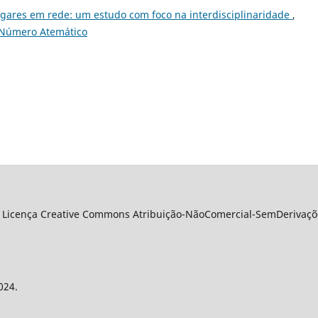
gares em rede: um estudo com foco na interdisciplinaridade
,
: Número Atemático
 Licença Creative Commons Atribuição-NãoComercial-SemDerivações
024.