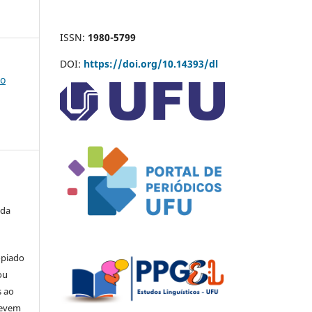
ISSN:
1980-5799
DOI:
https://doi.org/10.14393/dl
co
 da
opiado
ou
s ao
devem