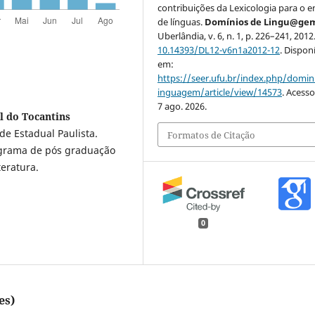
contribuições da Lexicologia para o e
de línguas.
Domínios de Lingu@ge
Uberlândia, v. 6, n. 1, p. 226–241, 2012
10.14393/DL12-v6n1a2012-12
. Dispon
em:
https://seer.ufu.br/index.php/domin
inguagem/article/view/14573
. Acess
7 ago. 2026.
l do Tocantins
e Estadual Paulista.
Formatos de Citação
ograma de pós graduação
eratura.
0
es)