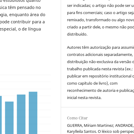
o estudiosos quanto
ser indicadas; o artigo não pode ser 
sica têm pensado no
para fins comerciais; caso o artigo sej
ogia, enquanto área do
remixado, transformado ou algo novo
pode contribuir para a
criado a partir dele, o mesmo não pod
special, o de língua
distribuído.
Autores têm autorização para assumi
contratos adicionais separadamente,
distribuição não-exclusiva da versão 
trabalho publicada nesta revista (ex.:
publicar em repositório institucional 
como capítulo de livro), com
reconhecimento de autoria e publica
inicial nesta revista.
Como Citar
GUERRA, Míriam Martinez; ANDRADE,
Karylleila Santos. O léxico sob perspec