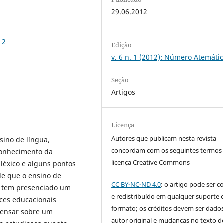
29.06.2012
12
Edição
v. 6 n. 1 (2012): Número Atemáti
Seção
Artigos
Licença
Autores que publicam nesta revista
sino de língua,
concordam com os seguintes termos
conhecimento da
licença Creative Commons
 léxico e alguns pontos
 de que o ensino de
CC BY-NC-ND 4.0
: o artigo pode ser c
a, tem presenciado um
e redistribuído em qualquer suporte 
ices educacionais
formato; os créditos devem ser dado
 pensar sobre um
autor original e mudanças no texto 