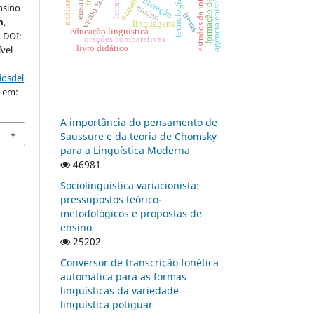
formação de intérpretes
estudos da interpretação
tecnologia digital
agência epistêmica
narrativas
verbo fazer
interação
nsino
ensino
libras
m
,
linguagens
educação linguística
. DOI:
orações comparativas
ível
livro didático
iosdel
o em:
A importância do pensamento de
Saussure e da teoria de Chomsky
para a Linguística Moderna
46981
Sociolinguística variacionista:
pressupostos teórico-
metodológicos e propostas de
ensino
25202
Conversor de transcrição fonética
automática para as formas
linguísticas da variedade
linguística potiguar