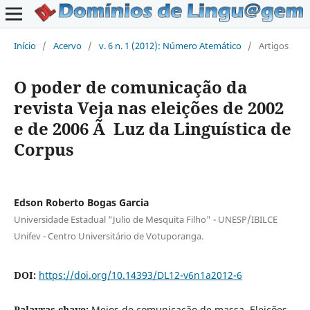
Início
/
Acervo
/
v. 6 n. 1 (2012): Número Atemático
/
Artigos
O poder de comunicação da
revista Veja nas eleições de 2002
e de 2006 Ã Luz da Linguística de
Corpus
Edson Roberto Bogas Garcia
Universidade Estadual "Julio de Mesquita Filho" - UNESP/IBILCE
Unifev - Centro Universitário de Votuporanga.
DOI:
https://doi.org/10.14393/DL12-v6n1a2012-6
Palavras-chave:
Meios de comunicação de massa, Eleições,