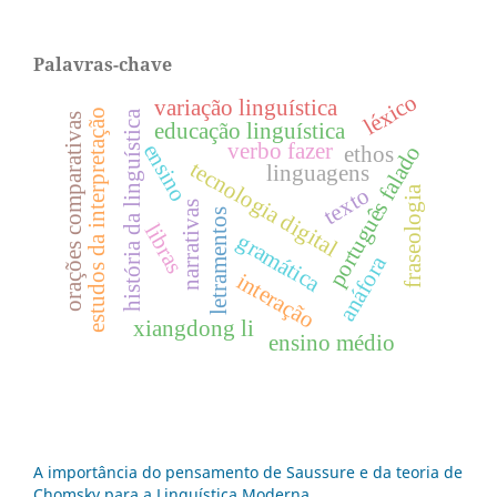
Palavras-chave
léxico
variação linguística
estudos da interpretação
história da linguística
orações comparativas
educação linguística
verbo fazer
ensino
português falado
ethos
tecnologia digital
linguagens
texto
fraseologia
narrativas
letramentos
libras
gramática
anáfora
interação
xiangdong li
ensino médio
A importância do pensamento de Saussure e da teoria de
Chomsky para a Linguística Moderna