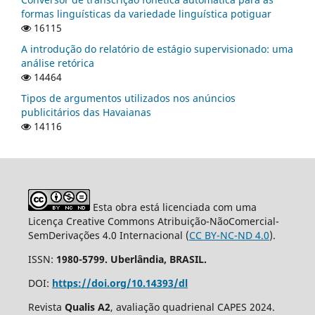
formas linguísticas da variedade linguística potiguar
16115
A introdução do relatório de estágio supervisionado: uma
análise retórica
14464
Tipos de argumentos utilizados nos anúncios
publicitários das Havaianas
14116
Esta obra está licenciada com uma
Licença Creative Commons Atribuição-NãoComercial-
SemDerivações 4.0 Internacional (
CC BY-NC-ND 4.0
).
ISSN:
1980-5799. Uberlândia, BRASIL.
DOI:
https://doi.org/10.14393/dl
Revista
Qualis A2
, avaliação quadrienal CAPES 2024.