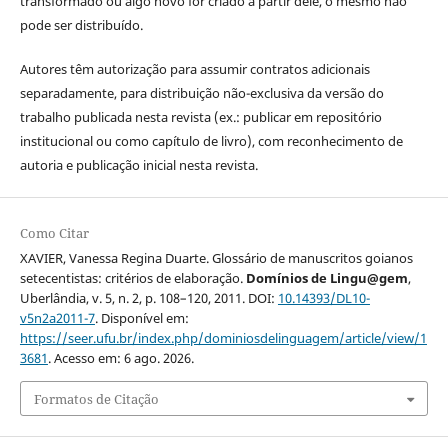
transformado ou algo novo for criado a partir dele, o mesmo não
pode ser distribuído.
Autores têm autorização para assumir contratos adicionais
separadamente, para distribuição não-exclusiva da versão do
trabalho publicada nesta revista (ex.: publicar em repositório
institucional ou como capítulo de livro), com reconhecimento de
autoria e publicação inicial nesta revista.
Como Citar
XAVIER, Vanessa Regina Duarte. Glossário de manuscritos goianos
setecentistas: critérios de elaboração.
Domínios de Lingu@gem
,
Uberlândia, v. 5, n. 2, p. 108–120, 2011. DOI:
10.14393/DL10-
v5n2a2011-7
. Disponível em:
https://seer.ufu.br/index.php/dominiosdelinguagem/article/view/1
3681
. Acesso em: 6 ago. 2026.
Formatos de Citação