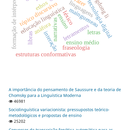
xiangdong li
formação de intérpretes
tecnologia digital
linguagens
ethos
tópico discursivo
educação linguística
maingueneau
léxico
ensino
narrativas
anáfora
letramentos
letras
interação
libras
ensino médio
fraseologia
estruturas conformativas
A importância do pensamento de Saussure e da teoria de
Chomsky para a Linguística Moderna
46981
Sociolinguística variacionista: pressupostos teórico-
metodológicos e propostas de ensino
25202
Conversor de transcrição fonética automática para as