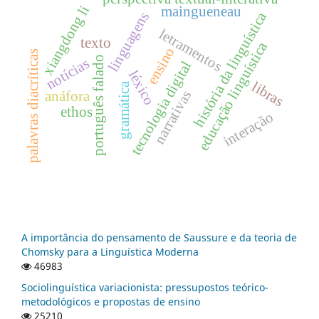
xiangdong li
maingueneau
história da linguística
linguagens
letramentos
texto
educação linguística
ensino
palavras diacríticas
português falado
notícias
tecnologia digital
léxico
libras
gramática
narrativas
anáfora
ethos
interação
A importância do pensamento de Saussure e da teoria de
Chomsky para a Linguística Moderna
46983
Sociolinguística variacionista: pressupostos teórico-
metodológicos e propostas de ensino
25210