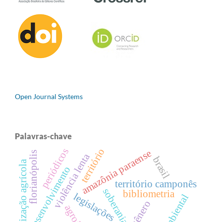
Open Journal Systems
Palavras-chave
periódicos
território
amazônia paraense
florianópolis
violência lenta
brasil
modernização agrícola
desenvolvimento
território camponês
bibliometria
legislações
gênero