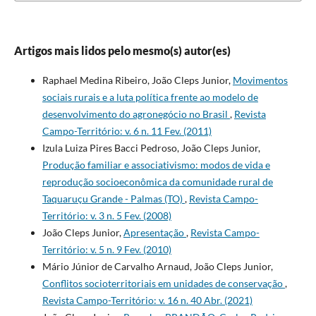
Artigos mais lidos pelo mesmo(s) autor(es)
Raphael Medina Ribeiro, João Cleps Junior,
Movimentos
sociais rurais e a luta política frente ao modelo de
desenvolvimento do agronegócio no Brasil
,
Revista
Campo-Território: v. 6 n. 11 Fev. (2011)
Izula Luiza Pires Bacci Pedroso, João Cleps Junior,
Produção familiar e associativismo: modos de vida e
reprodução socioeconômica da comunidade rural de
Taquaruçu Grande - Palmas (TO)
,
Revista Campo-
Território: v. 3 n. 5 Fev. (2008)
João Cleps Junior,
Apresentação
,
Revista Campo-
Território: v. 5 n. 9 Fev. (2010)
Mário Júnior de Carvalho Arnaud, João Cleps Junior,
Conflitos socioterritoriais em unidades de conservação
,
Revista Campo-Território: v. 16 n. 40 Abr. (2021)