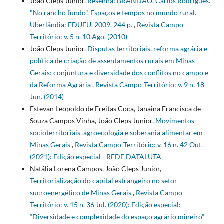
João Cleps Junior,
Resenha: BRANDÃO, Carlos Rodrigues.
"No rancho fundo". Espaços e tempos no mundo rural.
Uberlândia: EDUFU, 2009, 244 p.
,
Revista Campo-
Território: v. 5 n. 10 Ago. (2010)
João Cleps Junior,
Disputas territoriais, reforma agrária e
política de criação de assentamentos rurais em Minas
Gerais: conjuntura e diversidade dos conflitos no campo e
da Reforma Agrária
,
Revista Campo-Território: v. 9 n. 18
Jun. (2014)
Estevan Leopoldo de Freitas Coca, Janaina Francisca de
Souza Campos Vinha, João Cleps Junior,
Movimentos
socioterritoriais, agroecologia e soberania alimentar em
Minas Gerais
,
Revista Campo-Território: v. 16 n. 42 Out.
(2021): Edição especial - REDE DATALUTA
Natália Lorena Campos, João Cleps Junior,
Territorialização do capital estrangeiro no setor
sucroenergético de Minas Gerais
,
Revista Campo-
Território: v. 15 n. 36 Jul. (2020): Edição especial:
“Diversidade e complexidade do espaço agrário mineiro”