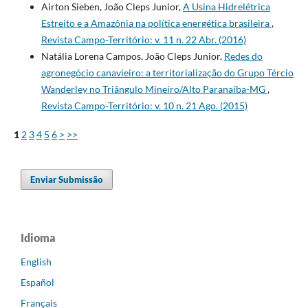
Airton Sieben, João Cleps Junior,
A Usina Hidrelétrica
Estreito e a Amazônia na política energética brasileira
,
Revista Campo-Território: v. 11 n. 22 Abr. (2016)
Natália Lorena Campos, João Cleps Junior,
Redes do
agronegócio canavieiro: a territorialização do Grupo Tércio
Wanderley no Triângulo Mineiro/Alto Paranaíba-MG
,
Revista Campo-Território: v. 10 n. 21 Ago. (2015)
1
2
3
4
5
6
>
>>
Enviar Submissão
Idioma
English
Español
Français