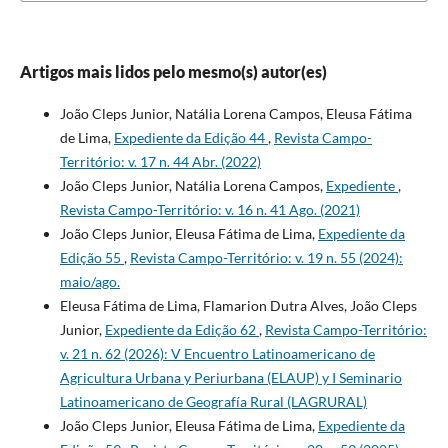
Artigos mais lidos pelo mesmo(s) autor(es)
João Cleps Junior, Natália Lorena Campos, Eleusa Fátima
de Lima,
Expediente da Edição 44
,
Revista Campo-
Território: v. 17 n. 44 Abr. (2022)
João Cleps Junior, Natália Lorena Campos,
Expediente
,
Revista Campo-Território: v. 16 n. 41 Ago. (2021)
João Cleps Junior, Eleusa Fátima de Lima,
Expediente da
Edição 55
,
Revista Campo-Território: v. 19 n. 55 (2024):
maio/ago.
Eleusa Fátima de Lima, Flamarion Dutra Alves, João Cleps
Junior,
Expediente da Edição 62
,
Revista Campo-Território:
v. 21 n. 62 (2026): V Encuentro Latinoamericano de
Agricultura Urbana y Periurbana (ELAUP) y I Seminario
Latinoamericano de Geografía Rural (LAGRURAL)
João Cleps Junior, Eleusa Fátima de Lima,
Expediente da