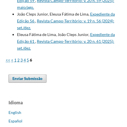
Edição 59
,
Revista Campo-Território: v. 20 n. 59 (2025):
maio/ago.
João Cleps Junior, Eleusa Fátima de Lima,
Expediente da
Edição 56
,
Revista Campo-Território: v. 19 n. 56 (2024):
set./dez.
Eleusa Fátima de Lima, João Cleps Junior,
Expediente da
Edição 61
,
Revista Campo-Território: v. 20 n. 61 (2025):
set./dez.
<<
<
1
2
3
4
5
6
Enviar Submissão
Idioma
English
Español