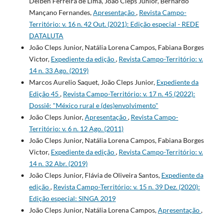
Delben Ferreira de Lima, João Cleps Junior, Bernardo
Mançano Fernandes,
Apresentação
,
Revista Campo-
Território: v. 16 n. 42 Out. (2021): Edição especial - REDE
DATALUTA
João Cleps Junior, Natália Lorena Campos, Fabiana Borges
Victor,
Expediente da edição
,
Revista Campo-Território: v.
14 n. 33 Ago. (2019)
Marcos Aurelio Saquet, João Cleps Junior,
Expediente da
Edição 45
,
Revista Campo-Território: v. 17 n. 45 (2022):
Dossiê: "México rural e (des)envolvimento"
João Cleps Junior,
Apresentação
,
Revista Campo-
Território: v. 6 n. 12 Ago. (2011)
João Cleps Junior, Natália Lorena Campos, Fabiana Borges
Victor,
Expediente da edição
,
Revista Campo-Território: v.
14 n. 32 Abr. (2019)
João Cleps Junior, Flávia de Oliveira Santos,
Expediente da
edição
,
Revista Campo-Território: v. 15 n. 39 Dez. (2020):
Edição especial: SINGA 2019
João Cleps Junior, Natália Lorena Campos,
Apresentação
,