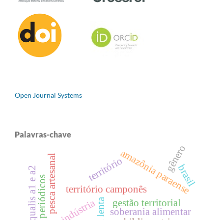
Open Journal Systems
Palavras-chave
gênero
amazônia paraense
pesca artesanal
território
brasil
qualis a1 e a2
periódicos
território camponês
agroindústria
gestão territorial
soberania alimentar