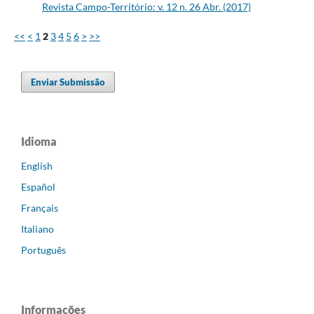
Revista Campo-Território: v. 12 n. 26 Abr. (2017)
<<
<
1
2
3
4
5
6
>
>>
Enviar Submissão
Idioma
English
Español
Français
Italiano
Português
Informações