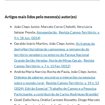
Artigos mais lidos pelo mesmo(s) autor(es)
João Cleps Junior, Marcelo Cervo Chelotti, Vera Lúcia
Salazar Pessôa,
Apresentação
,
Revista Campo-Território: v.
9 n. 18 Jun. (2014)
Geraldo Inácio Martins, João Cleps Junior,
As tramas da
des(re)territorialização camponesa: a reinvenção do
território veredeiro no entorno do Parque Nacional
Grande Sertão-Veredas, Norte de Minas Gerais
,
Revista
Campo-Território: v. 7 n. 13 Fev. (2012)
Andréa Maria Narciso Rocha de Paula, João Cleps Junior,
Diálogos de saberes: encontros e interações na pesquisa
sobre o mundo rural
,
Revista Campo-Território: v. 19 n. 53
(2024): Edição Especial "Trabalho de Campo e a Pesquisa
Participante: a contribuição de Carlos Rodrigues Brandão"
Giseli Dalla Nora, Onélia Carmem Rossetto, Diogo Marcelo