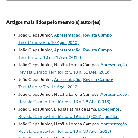
Artigos mais lidos pelo mesmo(s) autor(es)
João Cleps Junior,
Apresentação
,
Revista Campo-
Território: v. 5 n. 10 Ago. (2010)
João Cleps Junior,
Apresentação
,
Revista Campo-
Território: v. 10 n. 21 Ago. (2015)
João Cleps Junior, Natália Lorena Campos,
Apresentação
,
Revista Campo-Território: v. 13 n. 31 Dez. (2018)
João Cleps Junior,
Apresentação
,
Revista Campo-
Território: v. 7 n. 14 Ago. (2012)
João Cleps Junior, Natália Lorena Campos,
Apresentação
,
Revista Campo-Território: v. 13 n. 29 Abr. (2018)
João Cleps Junior, Eleusa Fátima de Lima,
Expediente
,
Revista Campo-Território: v. 19 n. 54 (2024): jan./abr.
João Cleps Junior, Natália Lorena Campos,
Apresentação
,
Revista Campo-Território: v. 13 n. 30 Ago. (2018)