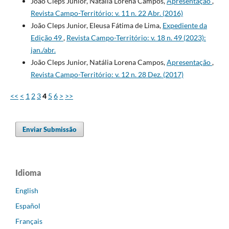
João Cleps Junior, Natália Lorena Campos,
Apresentação
,
Revista Campo-Território: v. 11 n. 22 Abr. (2016)
João Cleps Junior, Eleusa Fátima de Lima,
Expediente da
Edição 49
,
Revista Campo-Território: v. 18 n. 49 (2023):
jan./abr.
João Cleps Junior, Natália Lorena Campos,
Apresentação
,
Revista Campo-Território: v. 12 n. 28 Dez. (2017)
<<
<
1
2
3
4
5
6
>
>>
Enviar Submissão
Idioma
English
Español
Français