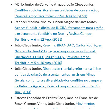
Mário Júnior de Carvalho Arnaud, João Cleps Junior,
Conflitos socioterritoriais em unidades de conservação
,
Revista Campo-Território: v. 16 n. 40 Abr. (2021)
Raphael Medina Ribeiro, Judson Magno da Silva Matos,
Acervo fundiário digital do INCRA: ferramenta para gestão
e ordenamento fundiário no Brasil
,
Revista Campo-
Território: v. 6 n. 12 Ago. (2011)
João Cleps Junior,
Resenha: BRANDÃO, Carlos Rodrigues.
"No rancho fundo". Espaços e tempos no mundo rural.
Uberlândia: EDUFU, 2009, 244 p.
,
Revista Campo-
Território: v. 5 n. 10 Ago. (2010)
João Cleps Junior,
Disputas territoriais, reforma agrária e
política de criação de assentamentos rurais em Minas
Gerais: conjuntura e diversidade dos conflitos no campo e
da Reforma Agrária
,
Revista Campo-Território: v. 9 n. 18
Jun. (2014)
Estevan Leopoldo de Freitas Coca, Janaina Francisca de
Souza Campos Vinha, João Cleps Junior,
Movimentos