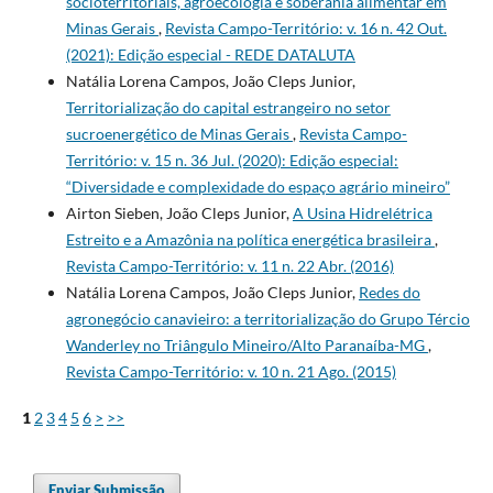
socioterritoriais, agroecologia e soberania alimentar em
Minas Gerais
,
Revista Campo-Território: v. 16 n. 42 Out.
(2021): Edição especial - REDE DATALUTA
Natália Lorena Campos, João Cleps Junior,
Territorialização do capital estrangeiro no setor
sucroenergético de Minas Gerais
,
Revista Campo-
Território: v. 15 n. 36 Jul. (2020): Edição especial:
“Diversidade e complexidade do espaço agrário mineiro”
Airton Sieben, João Cleps Junior,
A Usina Hidrelétrica
Estreito e a Amazônia na política energética brasileira
,
Revista Campo-Território: v. 11 n. 22 Abr. (2016)
Natália Lorena Campos, João Cleps Junior,
Redes do
agronegócio canavieiro: a territorialização do Grupo Tércio
Wanderley no Triângulo Mineiro/Alto Paranaíba-MG
,
Revista Campo-Território: v. 10 n. 21 Ago. (2015)
1
2
3
4
5
6
>
>>
Enviar Submissão