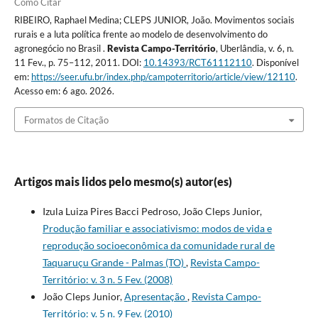
Como Citar
RIBEIRO, Raphael Medina; CLEPS JUNIOR, João. Movimentos sociais
rurais e a luta política frente ao modelo de desenvolvimento do
agronegócio no Brasil .
Revista Campo-Território
, Uberlândia, v. 6, n.
11 Fev., p. 75–112, 2011. DOI:
10.14393/RCT61112110
. Disponível
em:
https://seer.ufu.br/index.php/campoterritorio/article/view/12110
.
Acesso em: 6 ago. 2026.
Formatos de Citação
Artigos mais lidos pelo mesmo(s) autor(es)
Izula Luiza Pires Bacci Pedroso, João Cleps Junior,
Produção familiar e associativismo: modos de vida e
reprodução socioeconômica da comunidade rural de
Taquaruçu Grande - Palmas (TO)
,
Revista Campo-
Território: v. 3 n. 5 Fev. (2008)
João Cleps Junior,
Apresentação
,
Revista Campo-
Território: v. 5 n. 9 Fev. (2010)