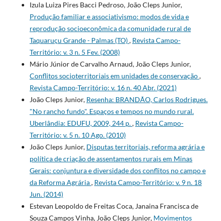
Izula Luiza Pires Bacci Pedroso, João Cleps Junior,
Produção familiar e associativismo: modos de vida e
reprodução socioeconômica da comunidade rural de
Taquaruçu Grande - Palmas (TO)
,
Revista Campo-
Território: v. 3 n. 5 Fev. (2008)
Mário Júnior de Carvalho Arnaud, João Cleps Junior,
Conflitos socioterritoriais em unidades de conservação
,
Revista Campo-Território: v. 16 n. 40 Abr. (2021)
João Cleps Junior,
Resenha: BRANDÃO, Carlos Rodrigues.
"No rancho fundo". Espaços e tempos no mundo rural.
Uberlândia: EDUFU, 2009, 244 p.
,
Revista Campo-
Território: v. 5 n. 10 Ago. (2010)
João Cleps Junior,
Disputas territoriais, reforma agrária e
política de criação de assentamentos rurais em Minas
Gerais: conjuntura e diversidade dos conflitos no campo e
da Reforma Agrária
,
Revista Campo-Território: v. 9 n. 18
Jun. (2014)
Estevan Leopoldo de Freitas Coca, Janaina Francisca de
Souza Campos Vinha, João Cleps Junior,
Movimentos