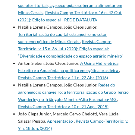
socioterritoriais, agroecologia e soberania alimentar em
Minas Gerais
,
Revista Campo-Território: v. 16 n. 42 Out.
(2021): Edição especial - REDE DATALUTA
Natália Lorena Campos, João Cleps Junior,
Territorialização do capital estrangeiro no setor
sucroenergético de Minas Gerais
,
Revista Campo-
Território: v. 15 n. 36 Jul. (2020): Edição especial:
“Diversidade e complexidade do espaço agrário mineiro”
Airton Sieben, João Cleps Junior,
A Usina Hidrelétrica
Estreito e a Amazônia na política energética brasileira
,
Revista Campo-Território: v. 11 n. 22 Abr. (2016)
Natália Lorena Campos, João Cleps Junior,
Redes do
agronegócio canavieiro: a territorialização do Grupo Tércio
Wanderley no Triângulo Mineiro/Alto Paranaíba-MG
,
Revista Campo-Território: v. 10 n. 21 Ago. (2015)
João Cleps Junior, Marcelo Cervo Chelotti, Vera Lúcia
Salazar Pessôa,
Apresentação
,
Revista Campo-Território: v.
9 n. 18 Jun. (2014)