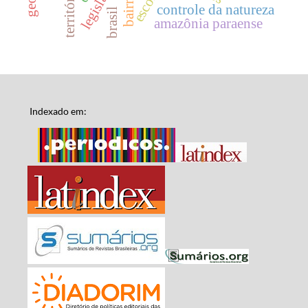
legislações
escola
controle da natureza
brasil
amazônia paraense
Indexado em: