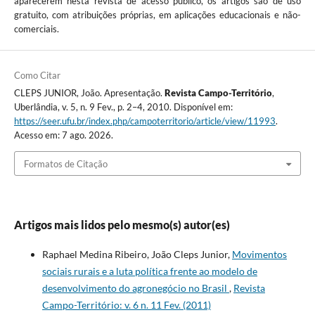
aparecerem nesta revista de acesso público, os artigos são de uso
gratuito, com atribuições próprias, em aplicações educacionais e não-
comerciais.
Como Citar
CLEPS JUNIOR, João. Apresentação.
Revista Campo-Território
,
Uberlândia, v. 5, n. 9 Fev., p. 2–4, 2010. Disponível em:
https://seer.ufu.br/index.php/campoterritorio/article/view/11993
.
Acesso em: 7 ago. 2026.
Formatos de Citação
Artigos mais lidos pelo mesmo(s) autor(es)
Raphael Medina Ribeiro, João Cleps Junior,
Movimentos
sociais rurais e a luta política frente ao modelo de
desenvolvimento do agronegócio no Brasil
,
Revista
Campo-Território: v. 6 n. 11 Fev. (2011)