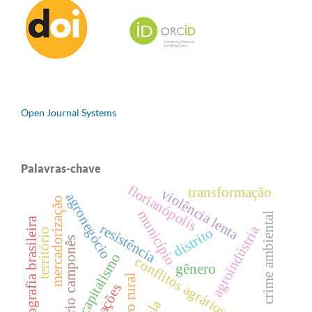
Open Journal Systems
Palavras-chave
florianópolis
transformação
violência lenta
agronegócio
mercadorização
município
crime ambiental
geografia brasileira
resistência
agroindústria
distrito
território
território camponês
capitalismo
conflitos agrários
gênero
bairro rural