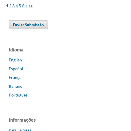
1
2
3
4
5
6
>
>>
Enviar Submissão
Idioma
English
Español
Français
Italiano
Português
Informações
Para Leitores