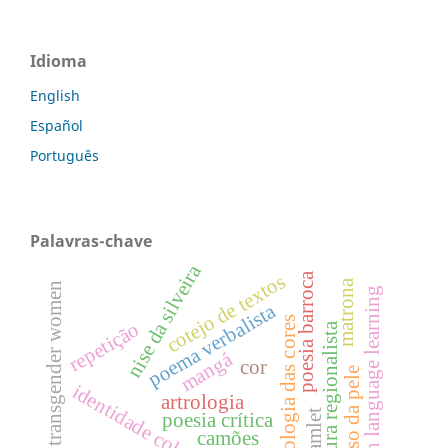
Idioma
English
Español
Português
Palavras-chave
nise da silveira
poesia barroca
cotejo de textos
matrona
transgender women
english language learning
poema verbalista
psicologia das cores
repetição
literatura regionalista
mangá
cor
o avesso da pele
identidade coletiva.
artrologia
hamlet
poesia crítica
camões