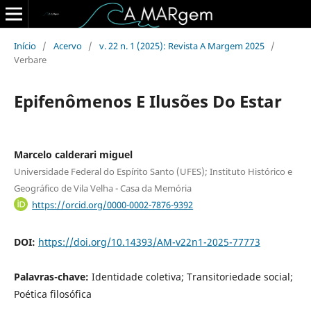
Início
/
Acervo
/
v. 22 n. 1 (2025): Revista A Margem 2025
/
Verbare
Epifenômenos E Ilusões Do Estar
Marcelo calderari miguel
Universidade Federal do Espírito Santo (UFES); Instituto Histórico e
Geográfico de Vila Velha - Casa da Memória
https://orcid.org/0000-0002-7876-9392
DOI:
https://doi.org/10.14393/AM-v22n1-2025-77773
Palavras-chave:
Identidade coletiva; Transitoriedade social;
Poética filosófica