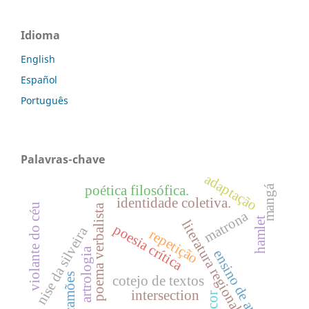
Idioma
English
Español
Português
Palavras-chave
adaptação
mangá
poética filosófica.
identidade coletiva.
violante do céu
poema verbalista
matrona
hamlet
literatura regionalista
poesia crítica
nise da silveira
repetição
artrologia
ensino de artes
camões
cotejo de textos
intersection
cor