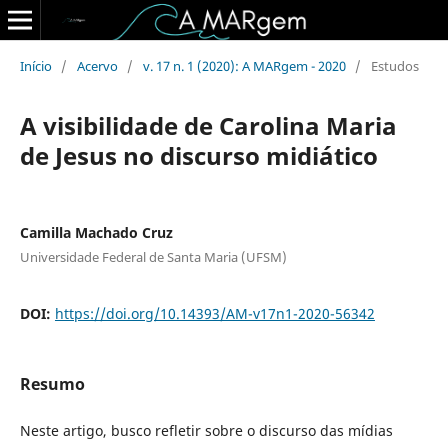
Início
/
Acervo
/
v. 17 n. 1 (2020): A MARgem - 2020
/
Estudos
A visibilidade de Carolina Maria
de Jesus no discurso midiático
Camilla Machado Cruz
Universidade Federal de Santa Maria (UFSM)
DOI:
https://doi.org/10.14393/AM-v17n1-2020-56342
Resumo
Neste artigo, busco refletir sobre o discurso das mídias