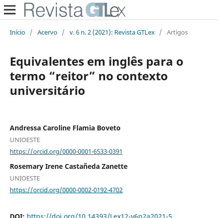
Início
/
Acervo
/
v. 6 n. 2 (2021): Revista GTLex
/
Artigos
Equivalentes em inglês para o
termo “reitor” no contexto
universitário
Andressa Caroline Flamia Boveto
UNIOESTE
https://orcid.org/0000-0001-6533-0391
Rosemary Irene Castañeda Zanette
UNIOESTE
https://orcid.org/0000-0002-0192-4702
DOI:
https://doi.org/10.14393/Lex12-v6n2a2021-5