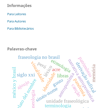
Informações
Para Leitores
Para Autores
Para Bibliotecários
Palavras-chave
fraseologia no brasil
patrimônio
narrativa antroponímica
etimologia
visualidade
perú
derivação sufixal
memória
léxico
méxico y brasil
acre
identidade
antroponímia
siglo xxi
libras
gusto
pandemia
relato del nombre
ajoujo
canção
sinais-nome
fraseologia
unidade fraseológica
terminologia