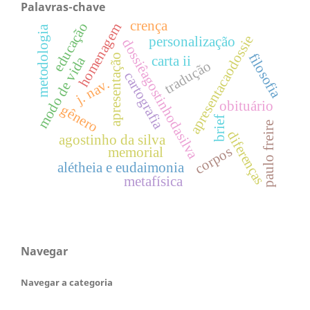
Palavras-chave
crença
educação
homenagem
metodologia
apresentacaodossie
personalização
dossiêagostinhodasilva
filosofia
apresentação
carta ii
modo de vida
tradução
cartografia
j. nav.
obituário
gênero
brief
paulo freire
diferenças
agostinho da silva
corpos
memorial
alétheia e eudaimonia
metafísica
Navegar
Navegar a categoria