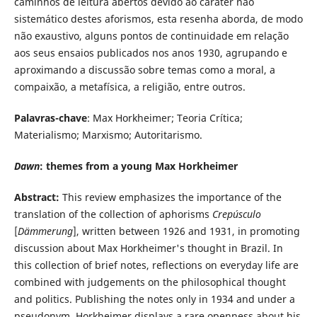
caminhos de leitura abertos devido ao caráter não
sistemático destes aforismos, esta resenha aborda, de modo
não exaustivo, alguns pontos de continuidade em relação
aos seus ensaios publicados nos anos 1930, agrupando e
aproximando a discussão sobre temas como a moral, a
compaixão, a metafísica, a religião, entre outros.
Palavras-chave
: Max Horkheimer; Teoria Crítica;
Materialismo; Marxismo; Autoritarismo.
Dawn
: themes from a young Max Horkheimer
Abstract:
This review emphasizes the importance of the
translation of the collection of aphorisms
Crepúsculo
[
Dämmerung
], written between 1926 and 1931, in promoting
discussion about Max Horkheimer's thought in Brazil. In
this collection of brief notes, reflections on everyday life are
combined with judgements on the philosophical thought
and politics. Publishing the notes only in 1934 and under a
pseudonym, Horkheimer displays a rare openness about his