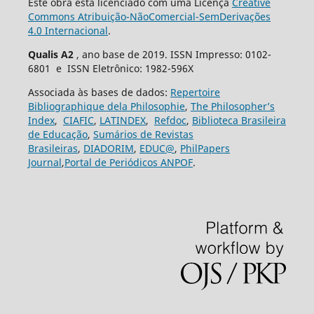
Este obra está licenciado com uma Licença
Creative
Commons Atribuição-NãoComercial-SemDerivações
4.0 Internacional
.
Qualis A2
, ano base de 2019. ISSN Impresso: 0102-
6801 e ISSN Eletrônico: 1982-596X
Associada às bases de dados:
Repertoire
Bibliographique dela Philosophie
,
The Philosopher’s
Index
,
CIAFIC
,
LATINDEX
,
Refdoc
,
Biblioteca Brasileira
de Educação
,
Sumários de Revistas
Brasileiras
,
DIADORIM
,
EDUC@
,
PhilPapers
Journal
,
Portal de Periódicos ANPOF
.