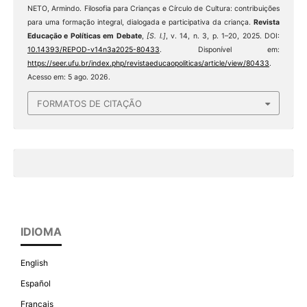
NETO, Armindo. Filosofia para Crianças e Círculo de Cultura: contribuições
para uma formação integral, dialogada e participativa da criança.
Revista
Educação e Políticas em Debate
,
[S. l.]
, v. 14, n. 3, p. 1–20, 2025. DOI:
10.14393/REPOD-v14n3a2025-80433
. Disponível em:
https://seer.ufu.br/index.php/revistaeducaopoliticas/article/view/80433
.
Acesso em: 5 ago. 2026.
FORMATOS DE CITAÇÃO
IDIOMA
English
Español
Français