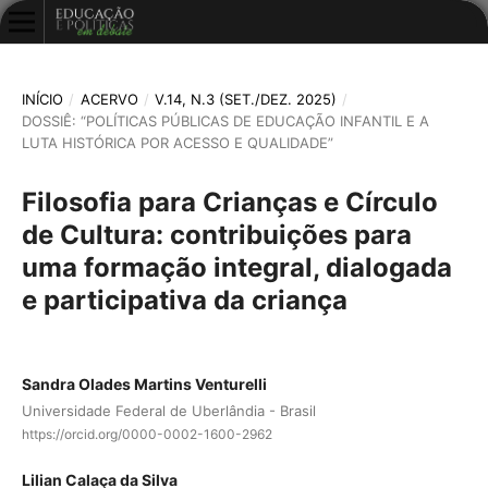
INÍCIO
/
ACERVO
/
V.14, N.3 (SET./DEZ. 2025)
/
DOSSIÊ: “POLÍTICAS PÚBLICAS DE EDUCAÇÃO INFANTIL E A
LUTA HISTÓRICA POR ACESSO E QUALIDADE”
Filosofia para Crianças e Círculo
de Cultura: contribuições para
uma formação integral, dialogada
e participativa da criança
Sandra Olades Martins Venturelli
Universidade Federal de Uberlândia - Brasil
https://orcid.org/0000-0002-1600-2962
Lilian Calaça da Silva