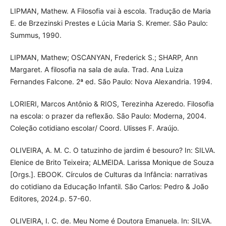
LIPMAN, Mathew. A Filosofia vai à escola. Tradução de Maria
E. de Brzezinski Prestes e Lúcia Maria S. Kremer. São Paulo:
Summus, 1990.
LIPMAN, Mathew; OSCANYAN, Frederick S.; SHARP, Ann
Margaret. A filosofia na sala de aula. Trad. Ana Luiza
Fernandes Falcone. 2ª ed. São Paulo: Nova Alexandria. 1994.
LORIERI, Marcos Antônio & RIOS, Terezinha Azeredo. Filosofia
na escola: o prazer da reflexão. São Paulo: Moderna, 2004.
Coleção cotidiano escolar/ Coord. Ulisses F. Araújo.
OLIVEIRA, A. M. C. O tatuzinho de jardim é besouro? In: SILVA.
Elenice de Brito Teixeira; ALMEIDA. Larissa Monique de Souza
[Orgs.]. EBOOK. Círculos de Culturas da Infância: narrativas
do cotidiano da Educação Infantil. São Carlos: Pedro & João
Editores, 2024.p. 57-60.
OLIVEIRA, I. C. de. Meu Nome é Doutora Emanuela. In: SILVA.