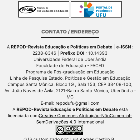
CONTATO / ENDEREÇO
A
REPOD-Revista Educação e Políticas em Debate
|
e-ISSN
:
2238-8346 |
Prefixo DOI
: 10.14393
Universidade Federal de Uberlândia
Faculdade de Educação - FACED
Programa de Pós-graduação em Educação
Linha de Pesquisa Estado, Políticas e Gestão em Educação
Campus Santa Mônica, Bloco 1G , Sala 153, CEP 38408-100,
Av.
João Naves de Ávila, 2121-Bairro Santa Mônica, Uberlândia -
MG
E-mail:
repodufu@gmail.com
A
REPOD-Revista Educação e Políticas em Debate
esta
licenciada com
Creative Commons Atribuição-NãoComercial-
SemDerivações 4.0 Internacional
OJS customizado por:
Luis Andrés Castillo B.