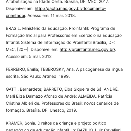
Alfabetização na Idade Certa. Brasília, DF: MEC, 2017.
Disponível em:
http://pacto.mec.gov.br/documento-
orientador
. Acesso em: 11 mar. 2018.
BRASIL. Ministério da Educação. Proinfantil: Programa de
Formação Inicial para Professores em Exercício na Educação
Infantil: Sistema de Informação do Proinfantil Brasília, DF:
MEC, [20--]. Disponível em:
http://proinfantil.mec.gov.br/
.
Acesso em: 5 mar. 2012.
FERREIRO, Emília; TEBEROSKY, Ana. A psicogênese da língua
escrita. São Paulo: Artmed, 1999.
GATTI, Bernardete; BARRETO, Elba Siqueira de Sá; ANDRÉ,
Marli Eliza Dalmazo Afonso de André; ALMEIDA, Patrícia
Cristina Albieri de. Professores do Brasil: novos cenários de
formação. Brasília, DF: Unesco, 2019.
KRAMER, Sonia. Direitos da criança e projeto político
pedagógico de educação infantil. In: BAZÍLIO, Luiz Cavalieri;