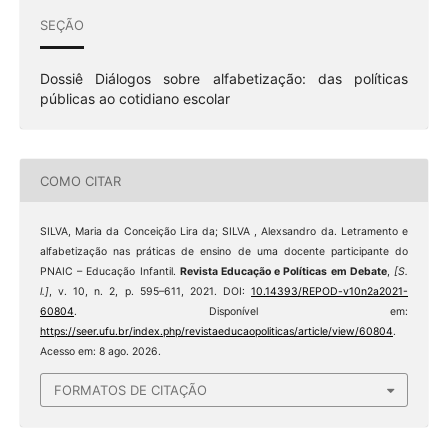
SEÇÃO
Dossiê Diálogos sobre alfabetização: das políticas
públicas ao cotidiano escolar
COMO CITAR
SILVA, Maria da Conceição Lira da; SILVA , Alexsandro da. Letramento e
alfabetização nas práticas de ensino de uma docente participante do
PNAIC – Educação Infantil.
Revista Educação e Políticas em Debate
,
[S.
l.]
, v. 10, n. 2, p. 595–611, 2021. DOI:
10.14393/REPOD-v10n2a2021-
60804
. Disponível em:
https://seer.ufu.br/index.php/revistaeducaopoliticas/article/view/60804
.
Acesso em: 8 ago. 2026.
FORMATOS DE CITAÇÃO