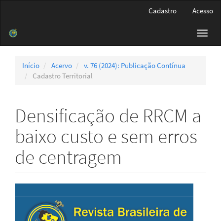
Navegação
Cadastro
Acesso
Principal
Conteúdo
Toggl
principal
navig
Barra
Lateral
Início
Acervo
v. 76 (2024): Publicação Contínua
Cadastro Territorial
Densificação de RRCM a
baixo custo e sem erros
de centragem
Barra
lateral