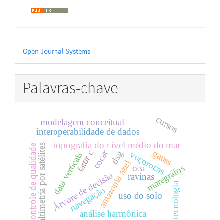
Desenvolvido
Open Journal Systems
por
Palavras-chave
cursos
modelagem conceitual
interoperabilidade de dados
topografia do nível médio do mar
altimetria por satélites
controle de qualidade
cocar
gauss
fator c
dsg
voçorocas
data verticais
amazônia azul
oea
maregráfos
Árvore de decisão
ravinas
tecnologia
navegação
uso do solo
análise harmônica