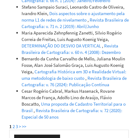
Cartografia: v. 66 n. 1 (2014): Janeiro/Fevereiro
Stefano Sampaio Suraci, Leonardo Castro de Oliveira,
Ivandro Klein,
Dois aspectos sobre o ajustamento pela
norma L1 de redes de nivelamento
,
Revista Brasileira de
Cartografia: v. 71 n. 2 (2019): Abril/Junho
Maria Aparecida Zehnpfennig Zanetti, Silvio Rogério
Correia de Freitas, Luis Augusto Koenig Veiga,
DETERMINAÇÃO DO DESVIO DA VERTICAL
,
Revista
Brasileira de Cartografia: v. 60 n. 4 (2008): Dezembro
Bernardo da Cunha Carvalho de Mello, Juliana Moulin
Fosse, Alan José Salomão Graça, Luis Augusto Koenig
Veiga,
Cartografia Histórica em 3D e Realidade Virtual:
uma metodologia de baixo custo
,
Revista Brasileira de
Cartografia: v. 76 (2024): Publicação Contínua
Cesar Rogério Cabral, Markus Hasenack, Rovane
Marcos de França, Adolfo Lino de Araújo, Flávio
Boscatto,
Uma proposta de Cadastro Territorial para o
Brasil
,
Revista Brasileira de Cartografia: v. 72 (2020):
Especial de 50 anos
1
2
3
>
>>
Enviar