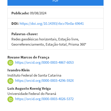
PDF
Publicado:
09/08/2024
DOI:
https://doi.org/10.14393/rbcv76n0a-69641
Palavras-chave:
Redes geodésicas horizontais, Estação livre,
Georreferenciamento, Estação-total, Prisma 360°
Conteúdo
Rovane Marcos de França
https://orcid.org/0000-0003-4867-6053
do
Ivandro Klein
artigo
Instituto Federal de Santa Catarina
https://orcid.org/0000-0003-4296-592X
principal
Luis Augusto Koenig Veiga
Universidade Federal do Paraná
https://orcid.org/0000-0003-4026-5372