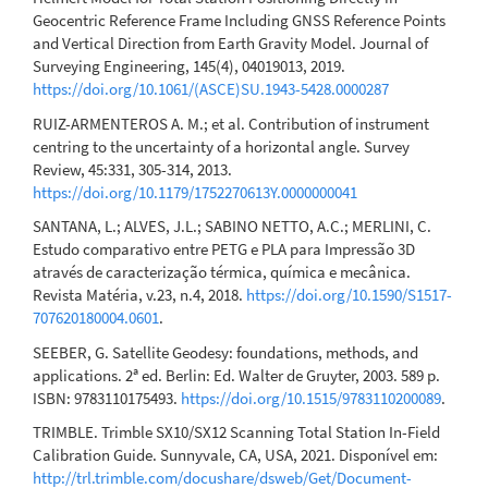
Geocentric Reference Frame Including GNSS Reference Points
and Vertical Direction from Earth Gravity Model. Journal of
Surveying Engineering, 145(4), 04019013, 2019.
https://doi.org/10.1061/(ASCE)SU.1943-5428.0000287
RUIZ-ARMENTEROS A. M.; et al. Contribution of instrument
centring to the uncertainty of a horizontal angle. Survey
Review, 45:331, 305-314, 2013.
https://doi.org/10.1179/1752270613Y.0000000041
SANTANA, L.; ALVES, J.L.; SABINO NETTO, A.C.; MERLINI, C.
Estudo comparativo entre PETG e PLA para Impressão 3D
através de caracterização térmica, química e mecânica.
Revista Matéria, v.23, n.4, 2018.
https://doi.org/10.1590/S1517-
707620180004.0601
.
SEEBER, G. Satellite Geodesy: foundations, methods, and
applications. 2ª ed. Berlin: Ed. Walter de Gruyter, 2003. 589 p.
ISBN: 9783110175493.
https://doi.org/10.1515/9783110200089
.
TRIMBLE. Trimble SX10/SX12 Scanning Total Station In-Field
Calibration Guide. Sunnyvale, CA, USA, 2021. Disponível em:
http://trl.trimble.com/docushare/dsweb/Get/Document-