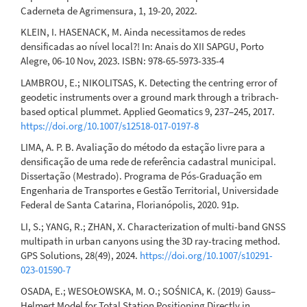
Caderneta de Agrimensura, 1, 19-20, 2022.
KLEIN, I. HASENACK, M. Ainda necessitamos de redes
densificadas ao nível local?! In: Anais do XII SAPGU, Porto
Alegre, 06-10 Nov, 2023. ISBN: 978-65-5973-335-4
LAMBROU, Ε.; NIKOLITSAS, K. Detecting the centring error of
geodetic instruments over a ground mark through a tribrach-
based optical plummet. Applied Geomatics 9, 237–245, 2017.
https://doi.org/10.1007/s12518-017-0197-8
LIMA, A. P. B. Avaliação do método da estação livre para a
densificação de uma rede de referência cadastral municipal.
Dissertação (Mestrado). Programa de Pós-Graduação em
Engenharia de Transportes e Gestão Territorial, Universidade
Federal de Santa Catarina, Florianópolis, 2020. 91p.
LI, S.; YANG, R.; ZHAN, X. Characterization of multi-band GNSS
multipath in urban canyons using the 3D ray-tracing method.
GPS Solutions, 28(49), 2024.
https://doi.org/10.1007/s10291-
023-01590-7
OSADA, E.; WESOŁOWSKA, M. O.; SOŚNICA, K. (2019) Gauss–
Helmert Model for Total Station Positioning Directly in