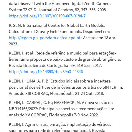
data observed with the Hannover Digital Zenith Camera
System TZK2-D. Journal of Geodesy, 82, 347–356, 2008.
https://doi.org/10.1007/s00190-007-0184-7
ICGEM. International Centre for Global Earth Models.
Calculation of Gravity Field Functionals. Disponível em:
http://icgem.gfz-potsdam.de/calcpoints
Acesso em: 18 abr.
2023.
KLEIN, I. et al. Rede de referência municipal para estações-
livres: uma proposta de baixo custo e de grande abrangência.
Revista Brasileira de Cartografia, 69, 519-533, 2017.
https://doi.org/10.14393/rbcv69n3-44346
KLEIN, I.; LIMA, A. P. B. Estudos iniciais sobre a incerteza
posicional dos vértices de imóveis urbanos a luz do SINTER. In:
Anais do XIII COBRAC, Florianópolis 21-24 Out, 2018.
KLEIN, I.; CABRAL, C. R.; HASENACK, M. A nova versão da
NBR14166/2022: Principais aspectos e recomendações. In:
Anais do XV COBRAC, Florianópolis 7-9 Nov, 2022.
KLEIN, I. Agrimensura em ação: implantação de vértices
superiores para rede de referência municipal. Revista