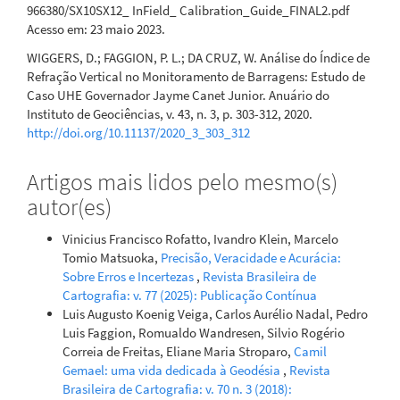
966380/SX10SX12_ InField_ Calibration_Guide_FINAL2.pdf
Acesso em: 23 maio 2023.
WIGGERS, D.; FAGGION, P. L.; DA CRUZ, W. Análise do Índice de
Refração Vertical no Monitoramento de Barragens: Estudo de
Caso UHE Governador Jayme Canet Junior. Anuário do
Instituto de Geociências, v. 43, n. 3, p. 303-312, 2020.
http://doi.org/10.11137/2020_3_303_312
Artigos mais lidos pelo mesmo(s)
autor(es)
Vinicius Francisco Rofatto, Ivandro Klein, Marcelo
Tomio Matsuoka,
Precisão, Veracidade e Acurácia:
Sobre Erros e Incertezas
,
Revista Brasileira de
Cartografia: v. 77 (2025): Publicação Contínua
Luis Augusto Koenig Veiga, Carlos Aurélio Nadal, Pedro
Luis Faggion, Romualdo Wandresen, Silvio Rogério
Correia de Freitas, Eliane Maria Stroparo,
Camil
Gemael: uma vida dedicada à Geodésia
,
Revista
Brasileira de Cartografia: v. 70 n. 3 (2018):