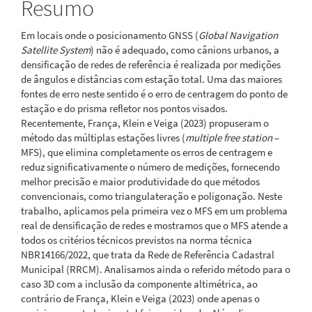
Resumo
Em locais onde o posicionamento GNSS (
Global Navigation
Satellite System
) não é adequado, como cânions urbanos, a
densificação de redes de referência é realizada por medições
de ângulos e distâncias com estação total. Uma das maiores
fontes de erro neste sentido é o erro de centragem do ponto de
estação e do prisma refletor nos pontos visados.
Recentemente, França, Klein e Veiga (2023) propuseram o
método das múltiplas estações livres (
multiple free station
–
MFS), que elimina completamente os erros de centragem e
reduz significativamente o número de medições, fornecendo
melhor precisão e maior produtividade do que métodos
convencionais, como triangulateração e poligonação. Neste
trabalho, aplicamos pela primeira vez o MFS em um problema
real de densificação de redes e mostramos que o MFS atende a
todos os critérios técnicos previstos na norma técnica
NBR14166/2022, que trata da Rede de Referência Cadastral
Municipal (RRCM). Analisamos ainda o referido método para o
caso 3D com a inclusão da componente altimétrica, ao
contrário de França, Klein e Veiga (2023) onde apenas o