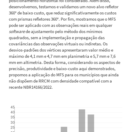
posicionamento horizontal foi considerado. Além disso,
desenvolvemos, testamos e validamos um novo alvo refletor
360° de baixo custo, que reduz significativamente os custos
com prismas refletores 360°. Por fim, mostramos que o MFS
pode ser aplicado com as observações reais em qualquer
software
de ajustamento pelo método dos mínimos
quadrados, sem a implementação e propagação das
covariâncias das observações virtuais ou indiretas. Os
desvios-padrões dos vértices apresentaram valor médio e
máximo de 4,1 mm e 4,7 mm em planimetria e 5,7 mm e 7,6
mm em altimetria. Desta forma, considerando os aspectos de
precisão, produtividade e baixo-custo aqui demonstrados,
propomos a aplicação do MFS para os municípios que ainda
não dispõem de RRCM com densidade compatível com a
recente NBR14166/2022.
Downloads