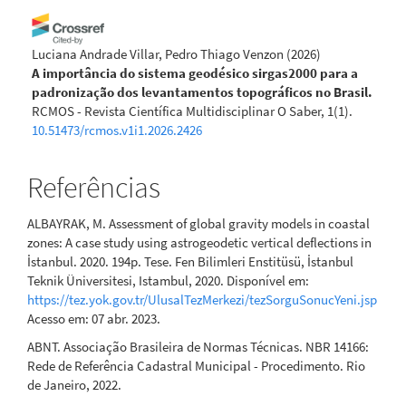
Luciana Andrade Villar, Pedro Thiago Venzon
(2026)
A importância do sistema geodésico sirgas2000 para a
padronização dos levantamentos topográficos no Brasil.
RCMOS - Revista Científica Multidisciplinar O Saber, 1(1).
10.51473/rcmos.v1i1.2026.2426
Referências
ALBAYRAK, M. Assessment of global gravity models in coastal
zones: A case study using astrogeodetic vertical deflections in
İstanbul. 2020. 194p. Tese. Fen Bilimleri Enstitüsü, İstanbul
Teknik Üniversitesi, Istambul, 2020. Disponível em:
https://tez.yok.gov.tr/UlusalTezMerkezi/tezSorguSonucYeni.jsp
Acesso em: 07 abr. 2023.
ABNT. Associação Brasileira de Normas Técnicas. NBR 14166:
Rede de Referência Cadastral Municipal - Procedimento. Rio
de Janeiro, 2022.