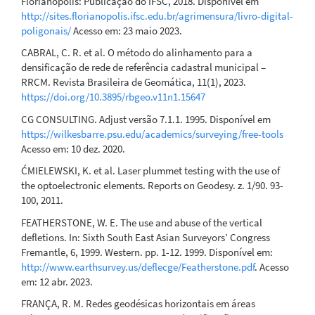
Florianópolis: Publicação do IFSC, 2018. Disponível em
http://sites.florianopolis.ifsc.edu.br/agrimensura/livro-digital-
poligonais/
Acesso em: 23 maio 2023.
CABRAL, C. R. et al. O método do alinhamento para a
densificação de rede de referência cadastral municipal –
RRCM. Revista Brasileira de Geomática, 11(1), 2023.
https://doi.org/10.3895/rbgeo.v11n1.15647
CG CONSULTING. Adjust versão 7.1.1. 1995. Disponível em
https://wilkesbarre.psu.edu/academics/surveying/free-tools
Acesso em: 10 dez. 2020.
ĆMIELEWSKI, K. et al. Laser plummet testing with the use of
the optoelectronic elements. Reports on Geodesy. z. 1/90. 93-
100, 2011.
FEATHERSTONE, W. E. The use and abuse of the vertical
defletions. In: Sixth South East Asian Surveyors’ Congress
Fremantle, 6, 1999. Western. pp. 1-12. 1999. Disponível em:
http://www.earthsurvey.us/deflecge/Featherstone.pdf
. Acesso
em: 12 abr. 2023.
FRANÇA, R. M. Redes geodésicas horizontais em áreas