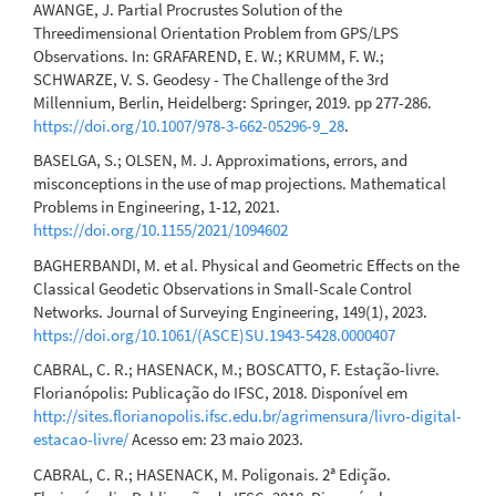
AWANGE, J. Partial Procrustes Solution of the
Threedimensional Orientation Problem from GPS/LPS
Observations. In: GRAFAREND, E. W.; KRUMM, F. W.;
SCHWARZE, V. S. Geodesy - The Challenge of the 3rd
Millennium, Berlin, Heidelberg: Springer, 2019. pp 277-286.
https://doi.org/10.1007/978-3-662-05296-9_28
.
BASELGA, S.; OLSEN, M. J. Approximations, errors, and
misconceptions in the use of map projections. Mathematical
Problems in Engineering, 1-12, 2021.
https://doi.org/10.1155/2021/1094602
BAGHERBANDI, M. et al. Physical and Geometric Effects on the
Classical Geodetic Observations in Small-Scale Control
Networks. Journal of Surveying Engineering, 149(1), 2023.
https://doi.org/10.1061/(ASCE)SU.1943-5428.0000407
CABRAL, C. R.; HASENACK, M.; BOSCATTO, F. Estação-livre.
Florianópolis: Publicação do IFSC, 2018. Disponível em
http://sites.florianopolis.ifsc.edu.br/agrimensura/livro-digital-
estacao-livre/
Acesso em: 23 maio 2023.
CABRAL, C. R.; HASENACK, M. Poligonais. 2ª Edição.