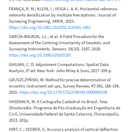
FRANÇA, R. M.; KLEIN, I.; VEIGA L. A. K. Horizontal reference
networks densification by multiple free stations. Journal of
Surveying Engineering, 149(4), 2023.
https://doi.org/10.1061/JSUED2.SUENG-1461
GARCÍA-BALBOA, J.L., et al. A Field Procedure for the
Assessment of the Centring Uncertainty of Geodetic and
Surveying Instruments. Sensors. 18(10), 3187, 2018.
https://doi.org/10.3390/s18103187
.
GHILANI, C. D. Adjustment Computations: Spatial Data
Analysis. 6ª ed. New York: John Wiley & Sons, 2017. 695 p.
GRUSZCZYŃSKI, W. Method for precise determination of
eccentric instrument set-ups, Survey Review, 47:342, 185-194,
2015.
https://doi.org/10.1179/1752270614Y.0000000108
HASENACK, M. A Cartografia Cadastral no Brasil. Tese
(Doutorado). Programa de Pós-Graduação em Engenharia de
Civil, Universidade Federal de Santa Catarina, Florianópolis,
2013. 201p.
HIRT, C.; SEEBER, G. Accuracy analysis of vertical deflection