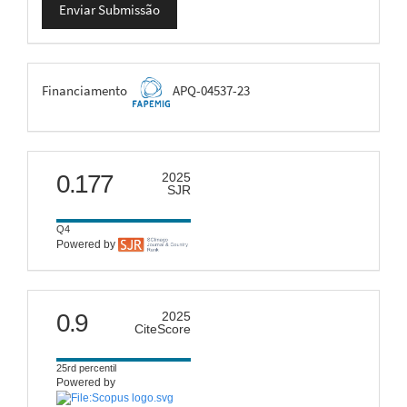
Enviar Submissão
Submissão
FAPEMIG
Financiamento
APQ-04537-23
scimago
0.177
2025
SJR
Q4
Powered by
citescore
0.9
2025
CiteScore
25rd percentil
Powered by