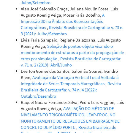
Julho/Setembro
Alan José Salomão Graça, Juliana Moulin Fosse, Luís
Augusto Koenig Veiga, Mosar Faria Botelho,
A
Impressão 3D no Âmbito das Representações
Cartográficas
,
Revista Brasileira de Cartografia: v. 73 n.
3 (2021): Julho/Setembro
Lívia Faria Sampaio, Regiane Dalazoana, Luis Augusto
Koenig Veiga,
Seleção de pontos-objeto visando o
monitoramento de estruturas a partir da propagação de
erros por simulação
,
Revista Brasileira de Cartografia:
v. 71 n. 2 (2019): Abril/Junho
Everton Gomes dos Santos, Salomão Soares, Ivandro
Klein,
Avaliação da Variação Vertical Local Voltada à
Integridade de Séries Temporais Maregráficas
,
Revista
Brasileira de Cartografia: v. 74 n. 4 (2022):
Outubro/Dezembro
Raquel Naiara Fernandes Silva, Pedro Luis Faggion, Luís
Augusto Koenig Veiga,
AVALIAÇÃO DO MÉTODO DE
NIVELAMENTO TRIGONOMÉTRICO, LEAP-FROG, NO
MONITORAMENTO DE RECALQUES EM BARRAGEM DE
CONCRETO DE MÉDIO PORTE
,
Revista Brasileira de