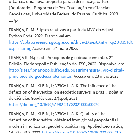
urbanas: uma nova proposta para a densificação. Tese
(Doutorado). Programa de Pós-Graduação em Ciências
Geodésicas, Universidade Federal do Paraná, Curitiba, 2023.
117p.
FRANÇA, R. M. Elipses relativas a partir da MVC do Adjust.
Python Code. 2022. Disponível em
https://colab.research.google.com/drive/1Xaex8XnFv_kpZUOJ9T
usp=sharing
Acesso em: 24 maio 2023.
FRANÇA R. M.; et al. Princípios de geodésia elementar. 2ª
Edição. Florianópolis: Publicação do IFSC, 2022. Disponível em
http://sites.florianopolis.ifsc.edu.br/agrimensura/livro-digital-
principios-de-geodesia-elementar/
Acesso em: 23 maio 2023.
FRANÇA, R. M.; KLEIN, I.; VEIGA L. A. K. The influence of the
deflection of the vertical on geodetic surveys in Brazil. Boletim
de Ciências Geodésicas, 27(spe), 2021.
https://doi.org/10.1590/s1982-21702021000s00020
FRANÇA, R. M.; KLEIN, I.; VEIGA L. A. K. Quality of the
deflection of the vertical obtained from global geopotential
models in horizontal geodetic positioning. Applied Geomatics,
14, 795–810, 2022.
https://doi.org/10.1007/s12518-022-00473-9