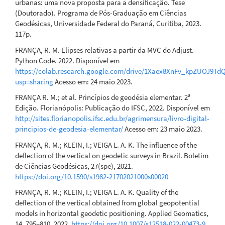
urbanas: uma nova proposta para a densificação. Tese
(Doutorado). Programa de Pós-Graduação em Ciências
Geodésicas, Universidade Federal do Paraná, Curitiba, 2023.
117p.
FRANÇA, R. M. Elipses relativas a partir da MVC do Adjust.
Python Code. 2022. Disponível em
https://colab.research.google.com/drive/1Xaex8XnFv_kpZUOJ9T
usp=sharing
Acesso em: 24 maio 2023.
FRANÇA R. M.; et al. Princípios de geodésia elementar. 2ª
Edição. Florianópolis: Publicação do IFSC, 2022. Disponível em
http://sites.florianopolis.ifsc.edu.br/agrimensura/livro-digital-
principios-de-geodesia-elementar/
Acesso em: 23 maio 2023.
FRANÇA, R. M.; KLEIN, I.; VEIGA L. A. K. The influence of the
deflection of the vertical on geodetic surveys in Brazil. Boletim
de Ciências Geodésicas, 27(spe), 2021.
https://doi.org/10.1590/s1982-21702021000s00020
FRANÇA, R. M.; KLEIN, I.; VEIGA L. A. K. Quality of the
deflection of the vertical obtained from global geopotential
models in horizontal geodetic positioning. Applied Geomatics,
14, 795–810, 2022.
https://doi.org/10.1007/s12518-022-00473-9