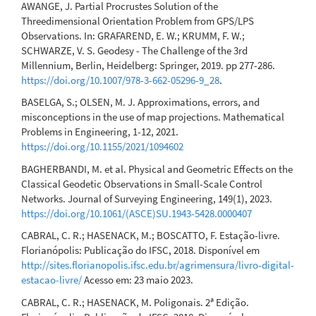
AWANGE, J. Partial Procrustes Solution of the
Threedimensional Orientation Problem from GPS/LPS
Observations. In: GRAFAREND, E. W.; KRUMM, F. W.;
SCHWARZE, V. S. Geodesy - The Challenge of the 3rd
Millennium, Berlin, Heidelberg: Springer, 2019. pp 277-286.
https://doi.org/10.1007/978-3-662-05296-9_28
.
BASELGA, S.; OLSEN, M. J. Approximations, errors, and
misconceptions in the use of map projections. Mathematical
Problems in Engineering, 1-12, 2021.
https://doi.org/10.1155/2021/1094602
BAGHERBANDI, M. et al. Physical and Geometric Effects on the
Classical Geodetic Observations in Small-Scale Control
Networks. Journal of Surveying Engineering, 149(1), 2023.
https://doi.org/10.1061/(ASCE)SU.1943-5428.0000407
CABRAL, C. R.; HASENACK, M.; BOSCATTO, F. Estação-livre.
Florianópolis: Publicação do IFSC, 2018. Disponível em
http://sites.florianopolis.ifsc.edu.br/agrimensura/livro-digital-
estacao-livre/
Acesso em: 23 maio 2023.
CABRAL, C. R.; HASENACK, M. Poligonais. 2ª Edição.