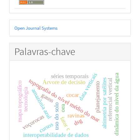
Desenvolvido
Open Journal Systems
por
Palavras-chave
data verticais
dinâmica do nível da água
séries temporais
topografia do nível médio do mar
altimetria por satélites
referencial vertical
Árvore de decisão
mapa topográfico
planejamento
tecnologia
amazônia azul
cocar
gauss
uso do solo
oea
ravinas
voçorocas
fator c
dsg
cursos
interoperabilidade de dados