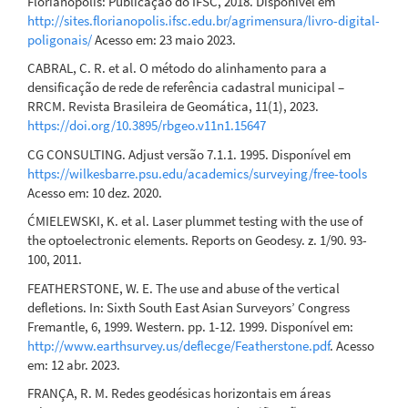
Florianópolis: Publicação do IFSC, 2018. Disponível em
http://sites.florianopolis.ifsc.edu.br/agrimensura/livro-digital-
poligonais/
Acesso em: 23 maio 2023.
CABRAL, C. R. et al. O método do alinhamento para a
densificação de rede de referência cadastral municipal –
RRCM. Revista Brasileira de Geomática, 11(1), 2023.
https://doi.org/10.3895/rbgeo.v11n1.15647
CG CONSULTING. Adjust versão 7.1.1. 1995. Disponível em
https://wilkesbarre.psu.edu/academics/surveying/free-tools
Acesso em: 10 dez. 2020.
ĆMIELEWSKI, K. et al. Laser plummet testing with the use of
the optoelectronic elements. Reports on Geodesy. z. 1/90. 93-
100, 2011.
FEATHERSTONE, W. E. The use and abuse of the vertical
defletions. In: Sixth South East Asian Surveyors’ Congress
Fremantle, 6, 1999. Western. pp. 1-12. 1999. Disponível em:
http://www.earthsurvey.us/deflecge/Featherstone.pdf
. Acesso
em: 12 abr. 2023.
FRANÇA, R. M. Redes geodésicas horizontais em áreas