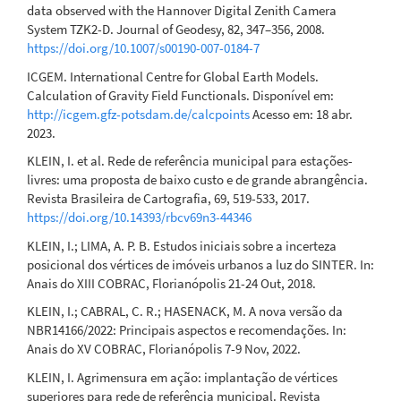
data observed with the Hannover Digital Zenith Camera
System TZK2-D. Journal of Geodesy, 82, 347–356, 2008.
https://doi.org/10.1007/s00190-007-0184-7
ICGEM. International Centre for Global Earth Models.
Calculation of Gravity Field Functionals. Disponível em:
http://icgem.gfz-potsdam.de/calcpoints
Acesso em: 18 abr.
2023.
KLEIN, I. et al. Rede de referência municipal para estações-
livres: uma proposta de baixo custo e de grande abrangência.
Revista Brasileira de Cartografia, 69, 519-533, 2017.
https://doi.org/10.14393/rbcv69n3-44346
KLEIN, I.; LIMA, A. P. B. Estudos iniciais sobre a incerteza
posicional dos vértices de imóveis urbanos a luz do SINTER. In:
Anais do XIII COBRAC, Florianópolis 21-24 Out, 2018.
KLEIN, I.; CABRAL, C. R.; HASENACK, M. A nova versão da
NBR14166/2022: Principais aspectos e recomendações. In:
Anais do XV COBRAC, Florianópolis 7-9 Nov, 2022.
KLEIN, I. Agrimensura em ação: implantação de vértices
superiores para rede de referência municipal. Revista