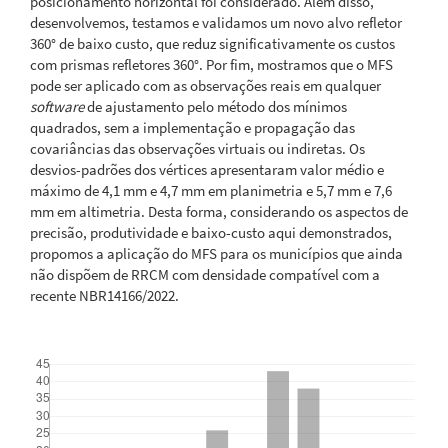
posicionamento horizontal foi considerado. Além disso,
desenvolvemos, testamos e validamos um novo alvo refletor
360° de baixo custo, que reduz significativamente os custos
com prismas refletores 360°. Por fim, mostramos que o MFS
pode ser aplicado com as observações reais em qualquer
software
de ajustamento pelo método dos mínimos
quadrados, sem a implementação e propagação das
covariâncias das observações virtuais ou indiretas. Os
desvios-padrões dos vértices apresentaram valor médio e
máximo de 4,1 mm e 4,7 mm em planimetria e 5,7 mm e 7,6
mm em altimetria. Desta forma, considerando os aspectos de
precisão, produtividade e baixo-custo aqui demonstrados,
propomos a aplicação do MFS para os municípios que ainda
não dispõem de RRCM com densidade compatível com a
recente NBR14166/2022.
Downloads