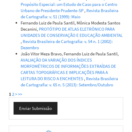
Propósito Especial: um Estudo de Caso para o Centro
Urbano de Presidente Prudente-SP
,
Revista Brasileira
de Cartografia: v. 51 (1999): Maio
Fernando Luiz de Paula Santil, Mônica Modesta Santos
Decanini,
PROTÓTIPO DE ATLAS ELETRÔNICO PARA
UNIDADES DE CONSERVAÇÃO E EDUCAÇÃO AMBIENTAL
,
Revista Brasileira de Cartografia: v. 54 n. 1 (2002):
Dezembro
João Vitor Meza Bravo, Fernando Luiz de Paula Santil,
AVALIAÇÃO DA VARIAÇÃO DOS ÍNDICES
MORFOMÉTRICOS DE INFORMAÇÕES EXTRAÍDAS DE
CARTAS TOPOGRÁFICAS E IMPLICAÇÕES PARA A
LEITURA DO RISCO A ENCHENTES
,
Revista Brasileira
de Cartografia: v. 65 n. 5 (2013): Setembro/Outubro
1
2
>
>>
Enviar
Enviar Submissão
Submissão