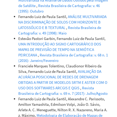
Multivariada na Análise de Dados Obtidos pela Imagem
de Satélite
,
Revista Brasileira de Cartografia: v. 46
(1995): Outubro
Fernando Luiz de Paula Santil,
ANÁLISE MULTIVARIADA
NA DISCRIMINAÇÃO DE SOLOS COM HORIZONTE B
LATOSSÓLICO E B TEXTURAL
,
Revista Brasileira de
Cartografia: v. 49 (1998): Maio
Estevão Pastori Garbin, Fernando Luiz de Paula Santil,
UMA INTRODUÇÃO AO SIGNO CARTOGRÁFICO DOS
MAPAS DE PREVISÃO DE TEMPO NA SEMIÓTICA
PEIRCEANA
,
Revista Brasileira de Cartografia: v. 68 n. 1
(2016): Janeiro/Fevereiro
Franciele Marques Tolentino, Claudionor Ribeiro da
Silva, Fernando Luiz de Paula Santil,
AVALIAÇÃO DA
ACURÁCIA POSICIONAL DE REDES DE DRENAGEM
OBTIDAS A PARTIR DE MODELOS SRTM E ASTER COM O
USO DOS SOFTWARES ARCGIS E QGIS
,
Revista
Brasileira de Cartografia: v. 69 n. 7 (2017): Julho/Agosto
Fernando Luiz de Paula Santil, Alexandre C. Parissoto,
Amilton Yamashita, Edmilson Volpi, João O. Sávio,
Arlete A. C. Meneguette, Nilton R. X. Nazareno, Maria A.
z. Máximo,
Metodologia de Elaboração de Mapas de