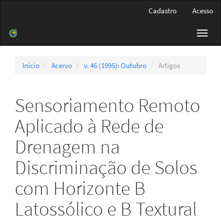
Navegação
Cadastro
Acesso
Principal
Conteúdo
Toggl
principal
navig
Barra
Lateral
Início
Acervo
v. 46 (1995): Outubro
Artigos
Sensoriamento Remoto
Aplicado à Rede de
Drenagem na
Discriminação de Solos
com Horizonte B
Latossólico e B Textural