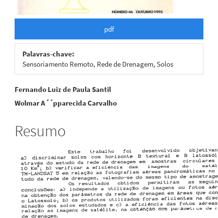
pdf
Palavras-chave:
Sensoriamento Remoto, Rede de Drenagem, Solos
Conteúdo
Fernando Luiz de Paula Santil
Wolmar A´´pparecida Carvalho
do
artigo
Resumo
principal