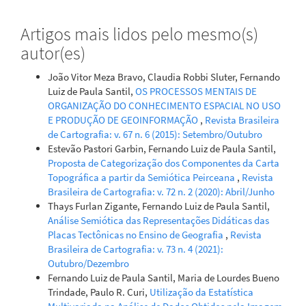
Artigos mais lidos pelo mesmo(s)
autor(es)
João Vitor Meza Bravo, Claudia Robbi Sluter, Fernando
Luiz de Paula Santil,
OS PROCESSOS MENTAIS DE
ORGANIZAÇÃO DO CONHECIMENTO ESPACIAL NO USO
E PRODUÇÃO DE GEOINFORMAÇÃO
,
Revista Brasileira
de Cartografia: v. 67 n. 6 (2015): Setembro/Outubro
Estevão Pastori Garbin, Fernando Luiz de Paula Santil,
Proposta de Categorização dos Componentes da Carta
Topográfica a partir da Semiótica Peirceana
,
Revista
Brasileira de Cartografia: v. 72 n. 2 (2020): Abril/Junho
Thays Furlan Zigante, Fernando Luiz de Paula Santil,
Análise Semiótica das Representações Didáticas das
Placas Tectônicas no Ensino de Geografia
,
Revista
Brasileira de Cartografia: v. 73 n. 4 (2021):
Outubro/Dezembro
Fernando Luiz de Paula Santil, Maria de Lourdes Bueno
Trindade, Paulo R. Curi,
Utilização da Estatística