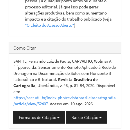
pessoal) a qualquer ponto antes ou durante o
processo editorial, já que isso pode gerar
alterações produtivas, bem como aumentar o
impacto e a citação do trabalho publicado (veja
"O Efeito do Acesso Aberto"
).
Como Citar
SANTIL, Fernando Luiz de Paula; CARVALHO, Wolmar A
´´pparecida. Sensoriamento Remoto Aplicado à Rede de
Drenagem na Discriminação de Solos com Horizonte B
Latossólico e B Textural.
Revista Brasileira de
Cartografia
, Uberlândia, v. 46, p. 81–94, 2020. Disponível
em:
https://seer.ufu.br/index.php/revistabrasileiracartografia
/article/view/52407
. Acesso em: 10 ago. 2026.
Formatos de Citação
Baixar Citação