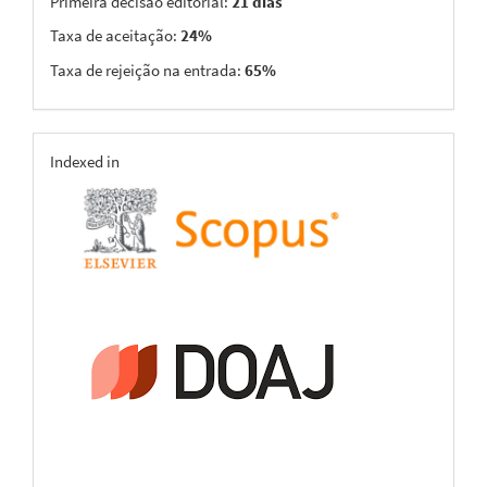
Primeira decisão editorial:
21 dias
Taxa de aceitação:
24%
Taxa de rejeição na entrada:
65%
indexing
Indexed in