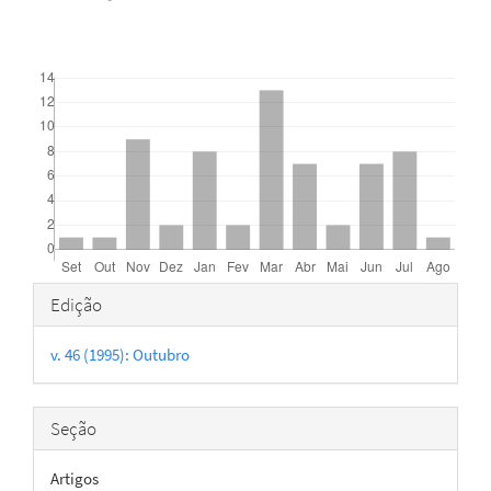
Downloads
Detalhes
Edição
do
v. 46 (1995): Outubro
artigo
Seção
Artigos