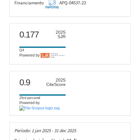
FAPEMIG
Financiamento
APQ-04537-23
scimago
0.177
2025
SJR
Q4
Powered by
citescore
0.9
2025
CiteScore
25rd percentil
Powered by
Taxas
Período: 1 jan 2025 - 31 dec 2025