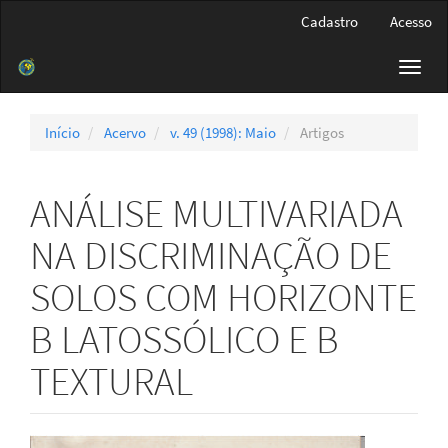
Navegação
Cadastro
Acesso
Principal
Conteúdo
Toggl
principal
navig
Barra
Lateral
Início
Acervo
v. 49 (1998): Maio
Artigos
ANÁLISE MULTIVARIADA
NA DISCRIMINAÇÃO DE
SOLOS COM HORIZONTE
B LATOSSÓLICO E B
TEXTURAL