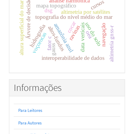
análise harmônica
Árvore de decisão
cursos
altura superficial do mar
mapa topográfico
dsg
altimetria por satélites
topografia do nível médio do mar
cocar
uso do solo
amazônia azul
data verticais
navegação
hidrografia
ravinas
altos-fundos
altimetria gnss-r
oea
voçorocas
fator c
gauss
interoperabilidade de dados
Informações
Para Leitores
Para Autores