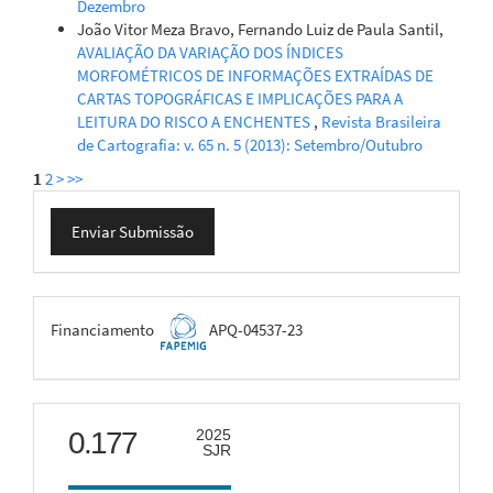
Dezembro
João Vitor Meza Bravo, Fernando Luiz de Paula Santil,
AVALIAÇÃO DA VARIAÇÃO DOS ÍNDICES
MORFOMÉTRICOS DE INFORMAÇÕES EXTRAÍDAS DE
CARTAS TOPOGRÁFICAS E IMPLICAÇÕES PARA A
LEITURA DO RISCO A ENCHENTES
,
Revista Brasileira
de Cartografia: v. 65 n. 5 (2013): Setembro/Outubro
1
2
>
>>
Enviar
Enviar Submissão
Submissão
FAPEMIG
Financiamento
APQ-04537-23
scimago
0.177
2025
SJR