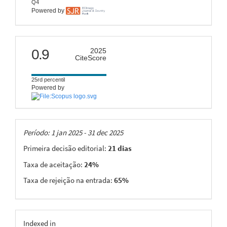
Q4
Powered by
citescore
0.9
2025
CiteScore
25rd percentil
Powered by
Taxas
Período: 1 jan 2025 - 31 dec 2025
Primeira decisão editorial:
21 dias
Taxa de aceitação:
24%
Taxa de rejeição na entrada:
65%
indexing
Indexed in