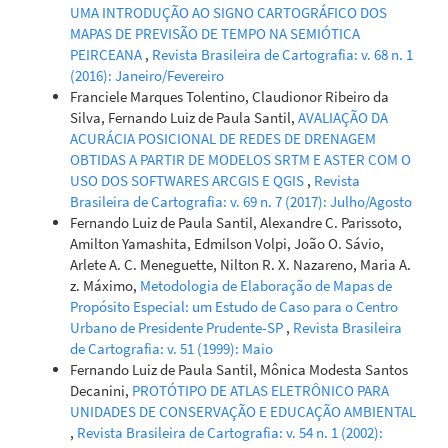
UMA INTRODUÇÃO AO SIGNO CARTOGRÁFICO DOS
MAPAS DE PREVISÃO DE TEMPO NA SEMIÓTICA
PEIRCEANA
,
Revista Brasileira de Cartografia: v. 68 n. 1
(2016): Janeiro/Fevereiro
Franciele Marques Tolentino, Claudionor Ribeiro da
Silva, Fernando Luiz de Paula Santil,
AVALIAÇÃO DA
ACURÁCIA POSICIONAL DE REDES DE DRENAGEM
OBTIDAS A PARTIR DE MODELOS SRTM E ASTER COM O
USO DOS SOFTWARES ARCGIS E QGIS
,
Revista
Brasileira de Cartografia: v. 69 n. 7 (2017): Julho/Agosto
Fernando Luiz de Paula Santil, Alexandre C. Parissoto,
Amilton Yamashita, Edmilson Volpi, João O. Sávio,
Arlete A. C. Meneguette, Nilton R. X. Nazareno, Maria A.
z. Máximo,
Metodologia de Elaboração de Mapas de
Propósito Especial: um Estudo de Caso para o Centro
Urbano de Presidente Prudente-SP
,
Revista Brasileira
de Cartografia: v. 51 (1999): Maio
Fernando Luiz de Paula Santil, Mônica Modesta Santos
Decanini,
PROTÓTIPO DE ATLAS ELETRÔNICO PARA
UNIDADES DE CONSERVAÇÃO E EDUCAÇÃO AMBIENTAL
,
Revista Brasileira de Cartografia: v. 54 n. 1 (2002):