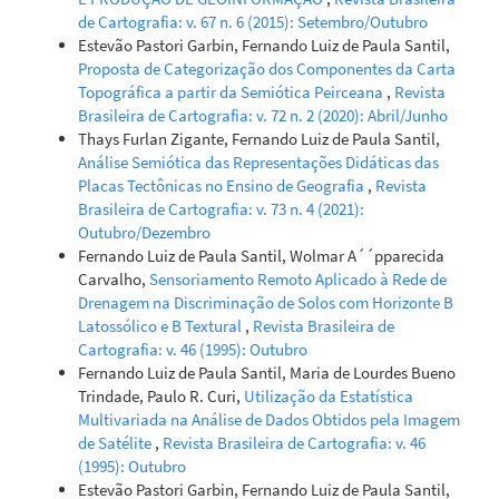
de Cartografia: v. 67 n. 6 (2015): Setembro/Outubro
Estevão Pastori Garbin, Fernando Luiz de Paula Santil,
Proposta de Categorização dos Componentes da Carta
Topográfica a partir da Semiótica Peirceana
,
Revista
Brasileira de Cartografia: v. 72 n. 2 (2020): Abril/Junho
Thays Furlan Zigante, Fernando Luiz de Paula Santil,
Análise Semiótica das Representações Didáticas das
Placas Tectônicas no Ensino de Geografia
,
Revista
Brasileira de Cartografia: v. 73 n. 4 (2021):
Outubro/Dezembro
Fernando Luiz de Paula Santil, Wolmar A´´pparecida
Carvalho,
Sensoriamento Remoto Aplicado à Rede de
Drenagem na Discriminação de Solos com Horizonte B
Latossólico e B Textural
,
Revista Brasileira de
Cartografia: v. 46 (1995): Outubro
Fernando Luiz de Paula Santil, Maria de Lourdes Bueno
Trindade, Paulo R. Curi,
Utilização da Estatística
Multivariada na Análise de Dados Obtidos pela Imagem
de Satélite
,
Revista Brasileira de Cartografia: v. 46
(1995): Outubro
Estevão Pastori Garbin, Fernando Luiz de Paula Santil,