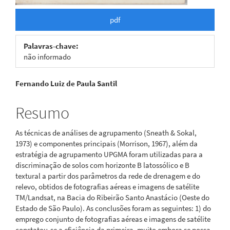
pdf
Palavras-chave:
não informado
Conteúdo
Fernando Luiz de Paula Santil
do
Resumo
artigo
As técnicas de análises de agrupamento (Sneath & Sokal,
principal
1973) e componentes principais (Morrison, 1967), além da
estratégia de agrupamento UPGMA foram utilizadas para a
discriminação de solos com horizonte B latossólico e B
textural a partir dos parâmetros da rede de drenagem e do
relevo, obtidos de fotografias aéreas e imagens de satélite
TM/Landsat, na Bacia do Ribeirão Santo Anastácio (Oeste do
Estado de São Paulo). As conclusões foram as seguintes: 1) do
emprego conjunto de fotografias aéreas e imagens de satélite
constatou-se a eficiência da primeira, muito embora se possa