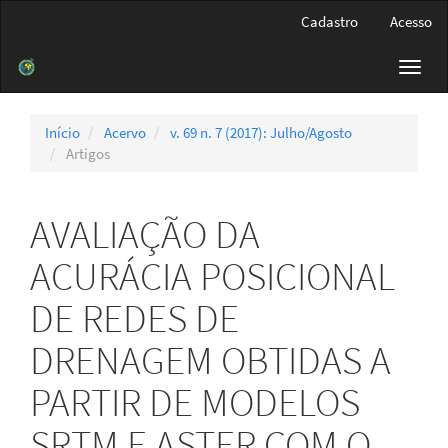
Navegação
Cadastro
Acesso
Principal
Conteúdo
Toggl
principal
navig
Barra
Lateral
Início
Acervo
v. 69 n. 7 (2017): Julho/Agosto
Artigos
AVALIAÇÃO DA
ACURÁCIA POSICIONAL
DE REDES DE
DRENAGEM OBTIDAS A
PARTIR DE MODELOS
SRTM E ASTER COM O