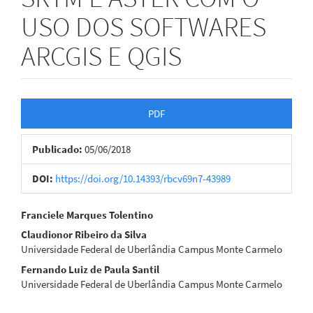
USO DOS SOFTWARES
ARCGIS E QGIS
Barra
PDF
lateral
Publicado:
05/06/2018
de
artigos
DOI:
https://doi.org/10.14393/rbcv69n7-43989
Conteúdo
Franciele Marques Tolentino
Claudionor Ribeiro da Silva
do
Universidade Federal de Uberlândia Campus Monte Carmelo
artigo
Fernando Luiz de Paula Santil
Universidade Federal de Uberlândia Campus Monte Carmelo
principal