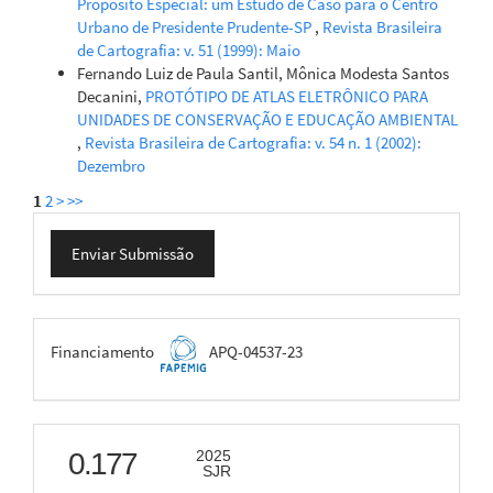
Propósito Especial: um Estudo de Caso para o Centro
Urbano de Presidente Prudente-SP
,
Revista Brasileira
de Cartografia: v. 51 (1999): Maio
Fernando Luiz de Paula Santil, Mônica Modesta Santos
Decanini,
PROTÓTIPO DE ATLAS ELETRÔNICO PARA
UNIDADES DE CONSERVAÇÃO E EDUCAÇÃO AMBIENTAL
,
Revista Brasileira de Cartografia: v. 54 n. 1 (2002):
Dezembro
1
2
>
>>
Enviar
Enviar Submissão
Submissão
FAPEMIG
Financiamento
APQ-04537-23
scimago
0.177
2025
SJR