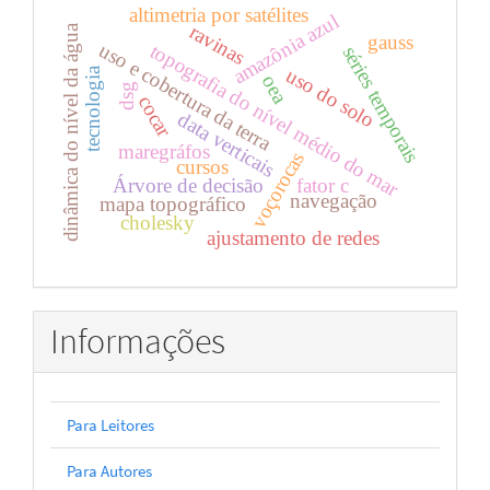
altimetria por satélites
amazônia azul
ravinas
dinâmica do nível da água
gauss
uso e cobertura da terra
topografia do nível médio do mar
séries temporais
uso do solo
tecnologia
oea
dsg
cocar
data verticais
maregráfos
voçorocas
cursos
Árvore de decisão
fator c
navegação
mapa topográfico
cholesky
ajustamento de redes
Informações
Para Leitores
Para Autores