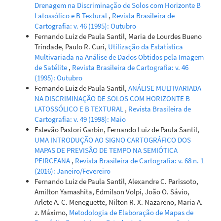
Drenagem na Discriminação de Solos com Horizonte B
Latossólico e B Textural
,
Revista Brasileira de
Cartografia: v. 46 (1995): Outubro
Fernando Luiz de Paula Santil, Maria de Lourdes Bueno
Trindade, Paulo R. Curi,
Utilização da Estatística
Multivariada na Análise de Dados Obtidos pela Imagem
de Satélite
,
Revista Brasileira de Cartografia: v. 46
(1995): Outubro
Fernando Luiz de Paula Santil,
ANÁLISE MULTIVARIADA
NA DISCRIMINAÇÃO DE SOLOS COM HORIZONTE B
LATOSSÓLICO E B TEXTURAL
,
Revista Brasileira de
Cartografia: v. 49 (1998): Maio
Estevão Pastori Garbin, Fernando Luiz de Paula Santil,
UMA INTRODUÇÃO AO SIGNO CARTOGRÁFICO DOS
MAPAS DE PREVISÃO DE TEMPO NA SEMIÓTICA
PEIRCEANA
,
Revista Brasileira de Cartografia: v. 68 n. 1
(2016): Janeiro/Fevereiro
Fernando Luiz de Paula Santil, Alexandre C. Parissoto,
Amilton Yamashita, Edmilson Volpi, João O. Sávio,
Arlete A. C. Meneguette, Nilton R. X. Nazareno, Maria A.
z. Máximo,
Metodologia de Elaboração de Mapas de