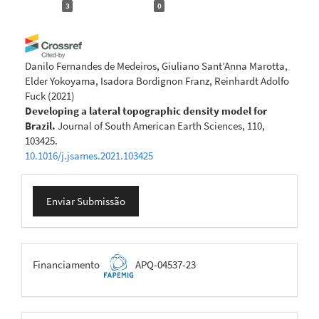
3
0
Danilo Fernandes de Medeiros, Giuliano Sant’Anna Marotta,
Elder Yokoyama, Isadora Bordignon Franz, Reinhardt Adolfo
Fuck
(2021)
Developing a lateral topographic density model for
Brazil.
Journal of South American Earth Sciences, 110,
103425.
10.1016/j.jsames.2021.103425
Enviar
Enviar Submissão
Submissão
Giuliano Sant’Anna Marotta, Danilo Fernandes de Medeiros,
Gabriel do Nascimento Guimarães, Bihter Erol
(2024)
Investigation into the Effects of Different Parameters on
Geoid Modeling Accuracy.
Journal of Surveying
FAPEMIG
Financiamento
APQ-04537-23
Engineering, 150(2).
10.1061/JSUED2.SUENG-1445