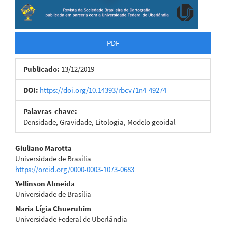
PDF
Publicado:
13/12/2019
DOI:
https://doi.org/10.14393/rbcv71n4-49274
Palavras-chave:
Densidade, Gravidade, Litologia, Modelo geoidal
Conteúdo
Giuliano Marotta
Universidade de Brasília
do
https://orcid.org/0000-0003-1073-0683
artigo
Yellinson Almeida
Universidade de Brasília
principal
Maria Lígia Chuerubim
Universidade Federal de Uberlândia