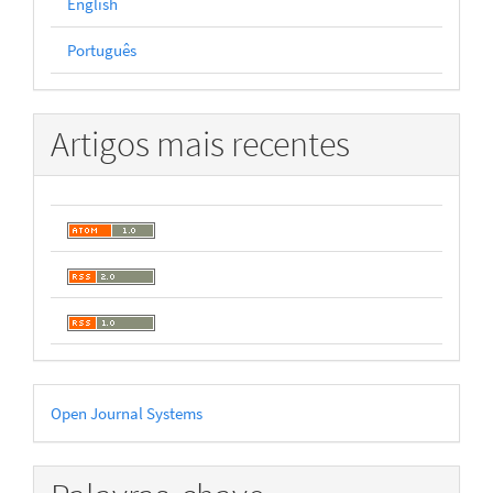
English
Português
Artigos mais recentes
Desenvolvido
Open Journal Systems
por