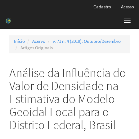
Navegação
Cadastro
Acesso
Principal
Conteúdo
Toggl
principal
navig
Barra
Lateral
Início
Acervo
v. 71 n. 4 (2019): Outubro/Dezembro
Artigos Originais
Análise da Influência do
Valor de Densidade na
Estimativa do Modelo
Geoidal Local para o
Distrito Federal, Brasil