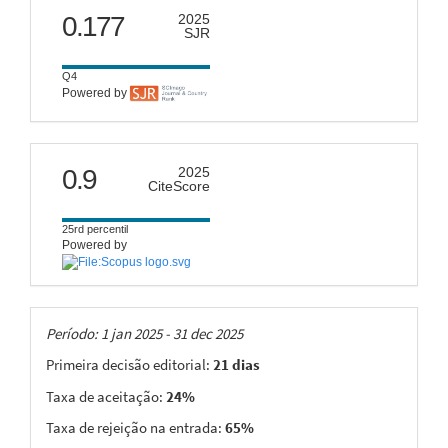
scimago
Danilo Fernandes de Medeiros, Giuliano Sant’Anna Marotta,
0.177
2025
SJR
Carlos Alberto Moreno Chaves, George Sand Leão Araújo de
França
(2022)
Q4
Orthometric, normal and geoid heights in the context of
Powered by
the Brazilian altimetric network.
Boletim de Ciências
Geodésicas, 28(1).
10.1590/s1982-21702022000100003
citescore
0.9
2025
CiteScore
25rd percentil
Powered by
Taxas
Período: 1 jan 2025 - 31 dec 2025
Primeira decisão editorial:
21 dias
Taxa de aceitação:
24%
Taxa de rejeição na entrada:
65%