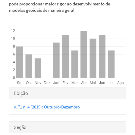
pode proporcionar maior rigor ao desenvolvimento de
modelos geoidais de maneira geral.
Downloads
Detalhes
Edição
do
v. 71 n. 4 (2019): Outubro/Dezembro
artigo
Seção