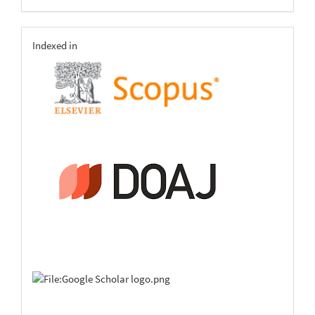
indexing
Indexed in