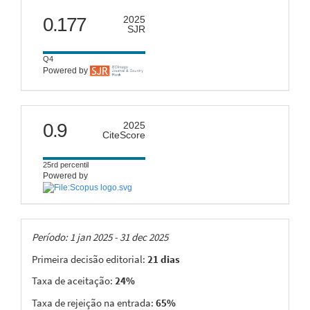
scimago
0.177
2025
SJR
Q4
Powered by
citescore
0.9
2025
CiteScore
25rd percentil
Powered by
Taxas
Período: 1 jan 2025 - 31 dec 2025
Primeira decisão editorial:
21 dias
Taxa de aceitação:
24%
Taxa de rejeição na entrada:
65%