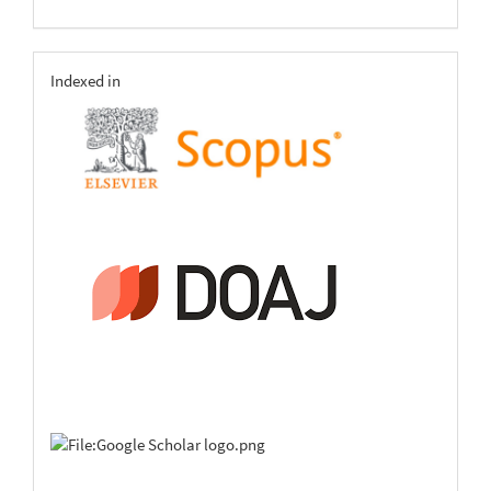
indexing
Indexed in