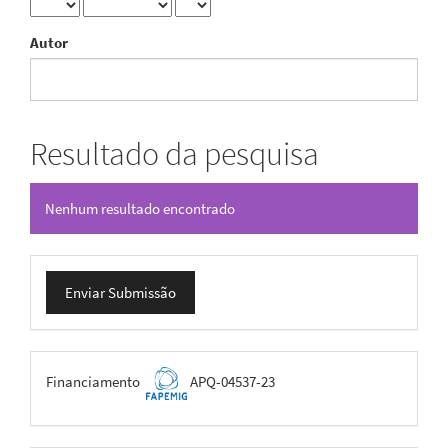
Autor
Resultado da pesquisa
Nenhum resultado encontrado
Enviar
Enviar Submissão
Submissão
FAPEMIG
Financiamento
APQ-04537-23