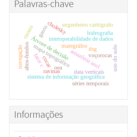
Palavras-chave
cholesky
engenheiro cartógrafo
cursos
gauss
hidrografia
Árvore de decisão
interoperabilidade de dados
altos-fundos
maregráfos
mapa topográfico
uso do solo
navegação
dsg
amazônia azul
voçorocas
fator c
cocar
oea
ravinas
data verticais
sistema de informação geográfica
séries temporais
Informações