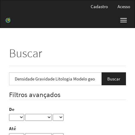
Navegação
Cadastro
Acesso
Principal
Conteúdo
Toggl
principal
navig
Barra
Lateral
Buscar
Pesquisar
termo
Filtros avançados
De
Até