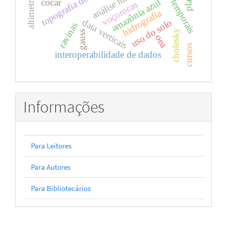
séries temporais
cocar
amazônia azul
voçorocas
hidrografia
data verticais
uso do solo
ravinas
cholesky
gauss
oea
cursos
interoperabilidade de dados
Informações
Para Leitores
Para Autores
Para Bibliotecários