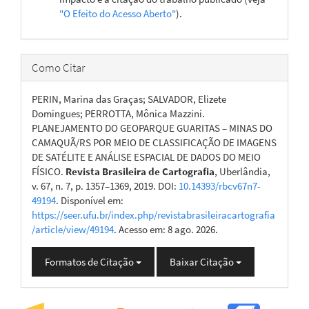
"O Efeito do Acesso Aberto"
).
Como Citar
PERIN, Marina das Graças; SALVADOR, Elizete
Domingues; PERROTTA, Mônica Mazzini.
PLANEJAMENTO DO GEOPARQUE GUARITAS – MINAS DO
CAMAQUÃ/RS POR MEIO DE CLASSIFICAÇÃO DE IMAGENS
DE SATÉLITE E ANÁLISE ESPACIAL DE DADOS DO MEIO
FÍSICO.
Revista Brasileira de Cartografia
, Uberlândia,
v. 67, n. 7, p. 1357–1369, 2019. DOI:
10.14393/rbcv67n7-
49194
. Disponível em:
https://seer.ufu.br/index.php/revistabrasileiracartografia
/article/view/49194
. Acesso em: 8 ago. 2026.
Formatos de Citação
Baixar Citação