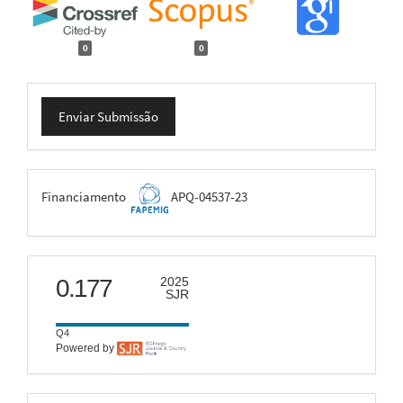
0
0
Enviar
Enviar Submissão
Submissão
FAPEMIG
Financiamento
APQ-04537-23
scimago
0.177
2025
SJR
Q4
Powered by