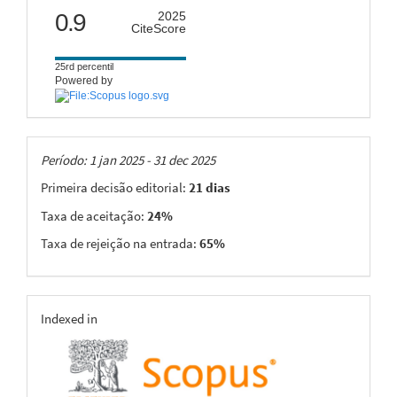
citescore
0.9
2025
CiteScore
25rd percentil
Powered by
Taxas
Período: 1 jan 2025 - 31 dec 2025
Primeira decisão editorial:
21 dias
Taxa de aceitação:
24%
Taxa de rejeição na entrada:
65%
indexing
Indexed in