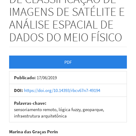
IMAGENS DE SATÉLITE E
ANÁLISE ESPACIAL DE
DADOS DO MEIO FÍSICO
Barra
PDF
lateral
Publicado:
17/06/2019
de
artigos
DOI:
https://doi.org/10.14393/rbcv67n7-49194
Palavras-chave:
sensoriamento remoto, lógica fuzzy, geoparque,
infraestrutura arquitetônica
Conteúdo
Marina das Graças Perin