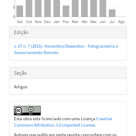
Detalhes
Edição
do
v. 67 n. 7 (2015): Novembro/Dezembro - Fotogrametria e
artigo
Sensoriamento Remoto
Seção
Artigos
Esta obra está licenciado com uma Licença
Creative
Commons Attribution 3.0 Unported License
.
Autores que publicam nesta revista concordam com os