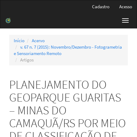
Navegação
Cadastro
Acesso
Principal
Conteúdo
Toggl
principal
navig
Barra
Lateral
Início
Acervo
v. 67 n. 7 (2015): Novembro/Dezembro - Fotogrametria
e Sensoriamento Remoto
Artigos
PLANEJAMENTO DO
GEOPARQUE GUARITAS
– MINAS DO
CAMAQUÃ/RS POR MEIO
DE CLASSIFICAÇÃO DE