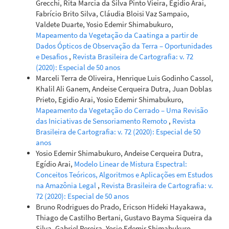
Grecchi, Rita Marcia da Silva Pinto Vieira, Egidio Arai,
Fabrício Brito Silva, Cláudia Bloisi Vaz Sampaio,
Valdete Duarte, Yosio Edemir Shimabukuro,
Mapeamento da Vegetação da Caatinga a partir de
Dados Ópticos de Observação da Terra – Oportunidades
e Desafios
,
Revista Brasileira de Cartografia: v. 72
(2020): Especial de 50 anos
Marceli Terra de Oliveira, Henrique Luis Godinho Cassol,
Khalil Ali Ganem, Andeise Cerqueira Dutra, Juan Doblas
Prieto, Egidio Arai, Yosio Edemir Shimabukuro,
Mapeamento da Vegetação do Cerrado – Uma Revisão
das Iniciativas de Sensoriamento Remoto
,
Revista
Brasileira de Cartografia: v. 72 (2020): Especial de 50
anos
Yosio Edemir Shimabukuro, Andeise Cerqueira Dutra,
Egídio Arai,
Modelo Linear de Mistura Espectral:
Conceitos Teóricos, Algoritmos e Aplicações em Estudos
na Amazônia Legal
,
Revista Brasileira de Cartografia: v.
72 (2020): Especial de 50 anos
Bruno Rodrigues do Prado, Ericson Hideki Hayakawa,
Thiago de Castilho Bertani, Gustavo Bayma Siqueira da
Silva, Gabriel Pereira, Yosio Edemir Shimabukuro,