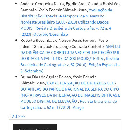
Andeise Cerqueira Dutra, Egidio Arai, Claudia Bloisi Vaz
Sampaio, Yosio Edemir Shimabukuro,
Avaliação da
Distribuição Espacial e Temporal de Nuvens no
Nordeste Brasileiro (2000 -2019) utilizando Dados
MODIS
,
Revista Brasileira de Cartografia: v. 72 n. 4
(2020): Outubro/Dezembro
Roberta Rosemback, Nelson Jesus Ferreira, Yosio
Edemir Shimabukuro, Jorge Conrado Conforte,
ANÁLISE
DA DINÂMICA DA COBERTURA VEGETAL NA REGIÃO SUL
DO BRASIL A PARTIR DE DADOS MODIS/TERRA
,
Revista
Brasileira de Cartografia: v. 62 (2010): Edição Especial –
2 (Setembro)
Bruna Dias de Aguiar Peloso, Yosio Edemir
Shimabukuro,
CARACTERIZAÇÃO DE UNIDADES GEO-
BOTÂNICAS DO PARQUE NACIONAL DA SERRA DO CIPÓ
(MG) ATRAVÉS DA INTEGRAÇÃO DE IMAGENS ÓPTICAS E
MODELO DIGITAL DE ELEVAÇÃO
,
Revista Brasileira de
Cartografia: v. 62 n. 1 (2010): Março
1
2
3
>
>>
Enviar