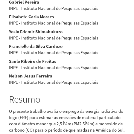
Conteúdo
Gabriel Pereira
INPE - Instituto Nacional de Pesquisas Espaciais
do
Elisabete Caria Moraes
artigo
INPE - Instituto Nacional de Pesquisas Espaciais
Yosio Edemir Shimabukuro
principal
INPE - Instituto Nacional de Pesquisas Espaciais
Francielle da Silva Cardozo
INPE - Instituto Nacional de Pesquisas Espaciais
Saulo Ribeiro de Freitas
INPE - Instituto Nacional de Pesquisas Espaciais
Nelson Jesus Ferreira
INPE - Instituto Nacional de Pesquisas Espaciais
Resumo
O presente trabalho avalia o emprego da energia radiativa do
fogo (ERF) para estimar as emissões de material particulado
com diâmetro menor que 2,5 Î¼m (PM2,5Î¼m) e monóxido de
carbono (CO) para o período de queimadas na América do Sul.