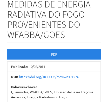
MEDIDAS DE ENERGIA
RADIATIVA DO FOGO
PROVENIENTES DO
WFABBA/GOES
Barra
PDF
lateral
Publicado:
10/02/2011
de
artigos
DOI:
https://doi.org/10.14393/rbcv62n4-43697
Palavras-chave:
Queimadas, WFABBA/GOES, Emissão de Gases Traços e
Aerossóis, Energia Radiativa do Fogo