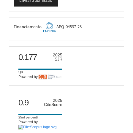
Enviar Submissão
Submissão
FAPEMIG
Financiamento
APQ-04537-23
scimago
0.177
2025
SJR
Q4
Powered by
citescore
0.9
2025
CiteScore
25rd percentil
Powered by