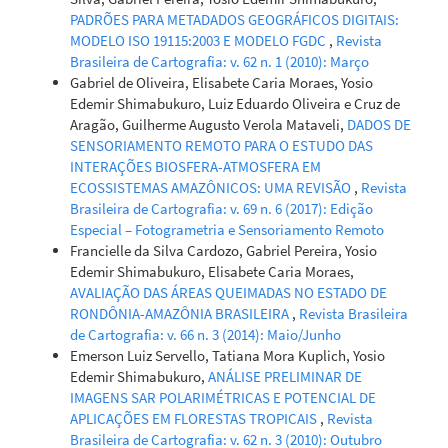
PADRÕES PARA METADADOS GEOGRÁFICOS DIGITAIS:
MODELO ISO 19115:2003 E MODELO FGDC
,
Revista
Brasileira de Cartografia: v. 62 n. 1 (2010): Março
Gabriel de Oliveira, Elisabete Caria Moraes, Yosio
Edemir Shimabukuro, Luiz Eduardo Oliveira e Cruz de
Aragão, Guilherme Augusto Verola Mataveli,
DADOS DE
SENSORIAMENTO REMOTO PARA O ESTUDO DAS
INTERAÇÕES BIOSFERA-ATMOSFERA EM
ECOSSISTEMAS AMAZÔNICOS: UMA REVISÃO
,
Revista
Brasileira de Cartografia: v. 69 n. 6 (2017): Edição
Especial – Fotogrametria e Sensoriamento Remoto
Francielle da Silva Cardozo, Gabriel Pereira, Yosio
Edemir Shimabukuro, Elisabete Caria Moraes,
AVALIAÇÃO DAS ÁREAS QUEIMADAS NO ESTADO DE
RONDÔNIA-AMAZÔNIA BRASILEIRA
,
Revista Brasileira
de Cartografia: v. 66 n. 3 (2014): Maio/Junho
Emerson Luiz Servello, Tatiana Mora Kuplich, Yosio
Edemir Shimabukuro,
ANÁLISE PRELIMINAR DE
IMAGENS SAR POLARIMÉTRICAS E POTENCIAL DE
APLICAÇÕES EM FLORESTAS TROPICAIS
,
Revista
Brasileira de Cartografia: v. 62 n. 3 (2010): Outubro