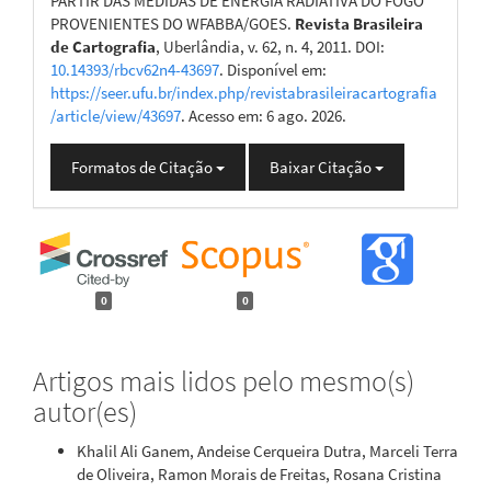
PARTIR DAS MEDIDAS DE ENERGIA RADIATIVA DO FOGO
PROVENIENTES DO WFABBA/GOES.
Revista Brasileira
de Cartografia
, Uberlândia, v. 62, n. 4, 2011. DOI:
10.14393/rbcv62n4-43697
. Disponível em:
https://seer.ufu.br/index.php/revistabrasileiracartografia
/article/view/43697
. Acesso em: 6 ago. 2026.
Formatos de Citação
Baixar Citação
0
0
Artigos mais lidos pelo mesmo(s)
autor(es)
Khalil Ali Ganem, Andeise Cerqueira Dutra, Marceli Terra
de Oliveira, Ramon Morais de Freitas, Rosana Cristina