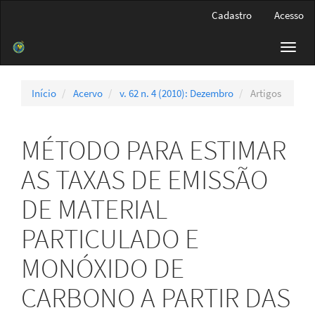
Navegação
Cadastro
Acesso
Principal
Conteúdo
Toggl
principal
navig
Barra
Lateral
Início
Acervo
v. 62 n. 4 (2010): Dezembro
Artigos
MÉTODO PARA ESTIMAR
AS TAXAS DE EMISSÃO
DE MATERIAL
PARTICULADO E
MONÓXIDO DE
CARBONO A PARTIR DAS