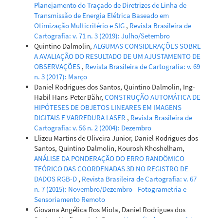
Planejamento do Traçado de Diretrizes de Linha de
Transmissão de Energia Elétrica Baseado em
Otimização Multicritério e SIG
,
Revista Brasileira de
Cartografia: v. 71 n. 3 (2019): Julho/Setembro
Quintino Dalmolin,
ALGUMAS CONSIDERAÇÕES SOBRE
A AVALIAÇÃO DO RESULTADO DE UM AJUSTAMENTO DE
OBSERVAÇÕES
,
Revista Brasileira de Cartografia: v. 69
n. 3 (2017): Março
Daniel Rodrigues dos Santos, Quintino Dalmolin, Ing-
Habil Hans-Peter Bähr,
CONSTRUÇÃO AUTOMÁTICA DE
HIPÓTESES DE OBJETOS LINEARES EM IMAGENS
DIGITAIS E VARREDURA LASER
,
Revista Brasileira de
Cartografia: v. 56 n. 2 (2004): Dezembro
Elizeu Martins de Oliveira Junior, Daniel Rodrigues dos
Santos, Quintino Dalmolin, Kourosh Khoshelham,
ANÁLISE DA PONDERAÇÃO DO ERRO RANDÔMICO
TEÓRICO DAS COORDENADAS 3D NO REGISTRO DE
DADOS RGB-D
,
Revista Brasileira de Cartografia: v. 67
n. 7 (2015): Novembro/Dezembro - Fotogrametria e
Sensoriamento Remoto
Giovana Angélica Ros Miola, Daniel Rodrigues dos