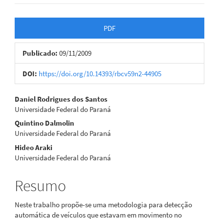
Barra
PDF
lateral
Publicado:
09/11/2009
de
artigos
DOI:
https://doi.org/10.14393/rbcv59n2-44905
Conteúdo
Daniel Rodrigues dos Santos
Universidade Federal do Paraná
do
Quintino Dalmolin
artigo
Universidade Federal do Paraná
Hideo Araki
principal
Universidade Federal do Paraná
Resumo
Neste trabalho propõe-se uma metodologia para detecção
automática de veículos que estavam em movimento no