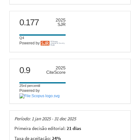
scimago
0.177
2025
SJR
Q4
Powered by
citescore
0.9
2025
CiteScore
25rd percentil
Powered by
Taxas
Período: 1 jan 2025 - 31 dec 2025
Primeira decisão editorial:
21 dias
Taxa de aceitação:
24%