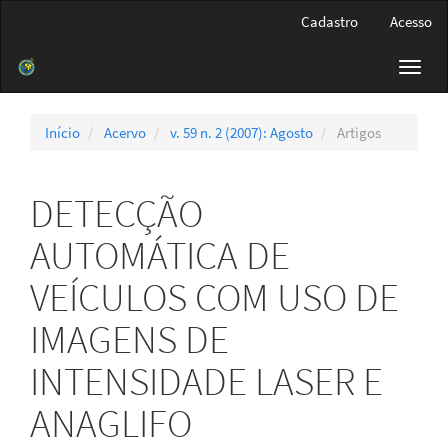
Navegação
Cadastro
Acesso
Principal
Conteúdo
Toggl
principal
navig
Barra
Lateral
Início
Acervo
v. 59 n. 2 (2007): Agosto
Artigos
DETECÇÃO
AUTOMÁTICA DE
VEÍCULOS COM USO DE
IMAGENS DE
INTENSIDADE LASER E
ANAGLIFO