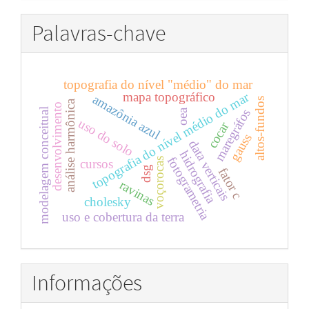
Palavras-chave
topografia do nível "médio" do mar
mapa topográfico
topografia do nível médio do mar
amazônia azul
altos-fundos
análise harmônica
desenvolvimento
modelagem conceitual
maregráfos
oea
uso do solo
cocar
gauss
data verticais
hidrografia
fotogrametria
voçorocas
cursos
dsg
fator c
ravinas
cholesky
uso e cobertura da terra
Informações