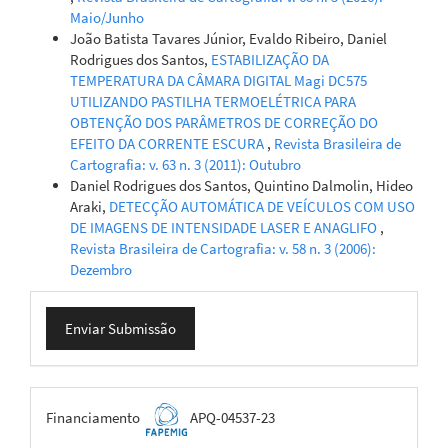
Maio/Junho
João Batista Tavares Júnior, Evaldo Ribeiro, Daniel
Rodrigues dos Santos,
ESTABILIZAÇÃO DA
TEMPERATURA DA CÂMARA DIGITAL Magi DC575
UTILIZANDO PASTILHA TERMOELÉTRICA PARA
OBTENÇÃO DOS PARÂMETROS DE CORREÇÃO DO
EFEITO DA CORRENTE ESCURA
,
Revista Brasileira de
Cartografia: v. 63 n. 3 (2011): Outubro
Daniel Rodrigues dos Santos, Quintino Dalmolin, Hideo
Araki,
DETECÇÃO AUTOMÁTICA DE VEÍCULOS COM USO
DE IMAGENS DE INTENSIDADE LASER E ANAGLIFO
,
Revista Brasileira de Cartografia: v. 58 n. 3 (2006):
Dezembro
Enviar
Enviar Submissão
Submissão
FAPEMIG
Financiamento
APQ-04537-23