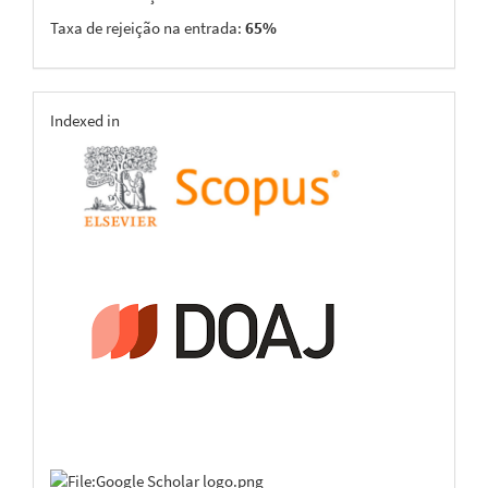
Taxa de rejeição na entrada:
65%
indexing
Indexed in