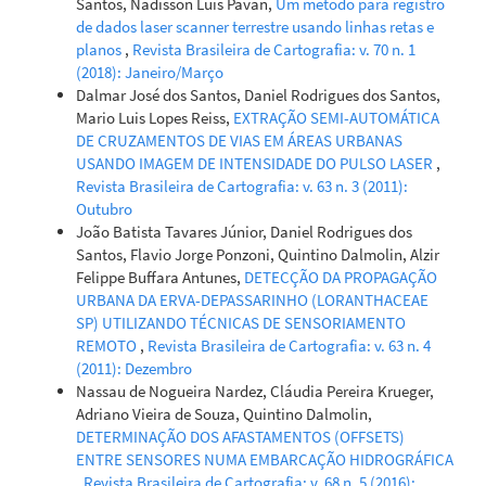
Santos, Nadisson Luis Pavan,
Um método para registro
de dados laser scanner terrestre usando linhas retas e
planos
,
Revista Brasileira de Cartografia: v. 70 n. 1
(2018): Janeiro/Março
Dalmar José dos Santos, Daniel Rodrigues dos Santos,
Mario Luis Lopes Reiss,
EXTRAÇÃO SEMI-AUTOMÁTICA
DE CRUZAMENTOS DE VIAS EM ÁREAS URBANAS
USANDO IMAGEM DE INTENSIDADE DO PULSO LASER
,
Revista Brasileira de Cartografia: v. 63 n. 3 (2011):
Outubro
João Batista Tavares Júnior, Daniel Rodrigues dos
Santos, Flavio Jorge Ponzoni, Quintino Dalmolin, Alzir
Felippe Buffara Antunes,
DETECÇÃO DA PROPAGAÇÃO
URBANA DA ERVA-DEPASSARINHO (LORANTHACEAE
SP) UTILIZANDO TÉCNICAS DE SENSORIAMENTO
REMOTO
,
Revista Brasileira de Cartografia: v. 63 n. 4
(2011): Dezembro
Nassau de Nogueira Nardez, Cláudia Pereira Krueger,
Adriano Vieira de Souza, Quintino Dalmolin,
DETERMINAÇÃO DOS AFASTAMENTOS (OFFSETS)
ENTRE SENSORES NUMA EMBARCAÇÃO HIDROGRÁFICA
,
Revista Brasileira de Cartografia: v. 68 n. 5 (2016):