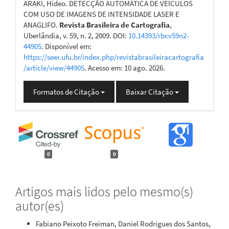
ARAKI, Hideo. DETECÇÃO AUTOMÁTICA DE VEÍCULOS
COM USO DE IMAGENS DE INTENSIDADE LASER E
ANAGLIFO.
Revista Brasileira de Cartografia
,
Uberlândia, v. 59, n. 2, 2009. DOI:
10.14393/rbcv59n2-
44905
. Disponível em:
https://seer.ufu.br/index.php/revistabrasileiracartografia
/article/view/44905
. Acesso em: 10 ago. 2026.
Formatos de Citação
Baixar Citação
0
0
Artigos mais lidos pelo mesmo(s)
autor(es)
Fabiano Peixoto Freiman, Daniel Rodrigues dos Santos,