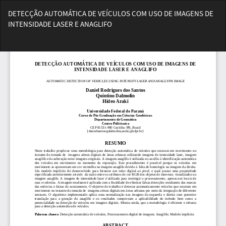
Voltar
DETECÇÃO AUTOMÁTICA DE VEÍCULOS COM USO DE IMAGENS DE
aos
INTENSIDADE LASER E ANAGLIFO
Detalhes
do
Bai
Artigo
Ba
PD