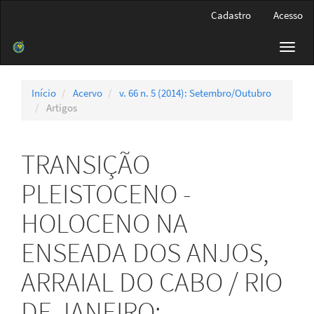
Navegação
Cadastro
Acesso
Principal
Conteúdo
Toggl
principal
navig
Barra
Lateral
Início
Acervo
v. 66 n. 5 (2014): Setembro/Outubro
Artigos
TRANSIÇÃO
PLEISTOCENO -
HOLOCENO NA
ENSEADA DOS ANJOS,
ARRAIAL DO CABO / RIO
DE JANEIRO: