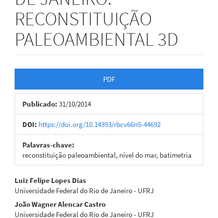
RECONSTITUIÇÃO
PALEOAMBIENTAL 3D
Barra
PDF
lateral
Publicado:
31/10/2014
de
artigos
DOI:
https://doi.org/10.14393/rbcv66n5-44692
Palavras-chave:
reconstituição paleoambiental, nível do mar, batimetria
Conteúdo
Luiz Felipe Lopes Dias
Universidade Federal do Rio de Janeiro - UFRJ
do
João Wagner Alencar Castro
artigo
Universidade Federal do Rio de Janeiro - UFRJ