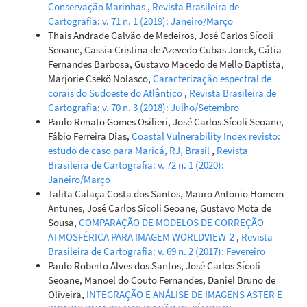
Conservação Marinhas
,
Revista Brasileira de
Cartografia: v. 71 n. 1 (2019): Janeiro/Março
Thais Andrade Galvão de Medeiros, José Carlos Sícoli
Seoane, Cassia Cristina de Azevedo Cubas Jonck, Cátia
Fernandes Barbosa, Gustavo Macedo de Mello Baptista,
Marjorie Csekö Nolasco,
Caracterização espectral de
corais do Sudoeste do Atlântico
,
Revista Brasileira de
Cartografia: v. 70 n. 3 (2018): Julho/Setembro
Paulo Renato Gomes Osilieri, José Carlos Sícoli Seoane,
Fábio Ferreira Dias,
Coastal Vulnerability Index revisto:
estudo de caso para Maricá, RJ, Brasil
,
Revista
Brasileira de Cartografia: v. 72 n. 1 (2020):
Janeiro/Março
Talita Calaça Costa dos Santos, Mauro Antonio Homem
Antunes, José Carlos Sícoli Seoane, Gustavo Mota de
Sousa,
COMPARAÇÃO DE MODELOS DE CORREÇÃO
ATMOSFÉRICA PARA IMAGEM WORLDVIEW-2
,
Revista
Brasileira de Cartografia: v. 69 n. 2 (2017): Fevereiro
Paulo Roberto Alves dos Santos, José Carlos Sícoli
Seoane, Manoel do Couto Fernandes, Daniel Bruno de
Oliveira,
INTEGRAÇÃO E ANÁLISE DE IMAGENS ASTER E