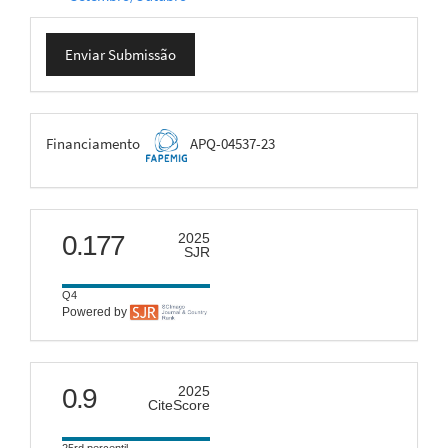
Enviar
Enviar Submissão
Submissão
FAPEMIG
Financiamento
APQ-04537-23
scimago
0.177
2025
SJR
Q4
Powered by
citescore
0.9
2025
CiteScore