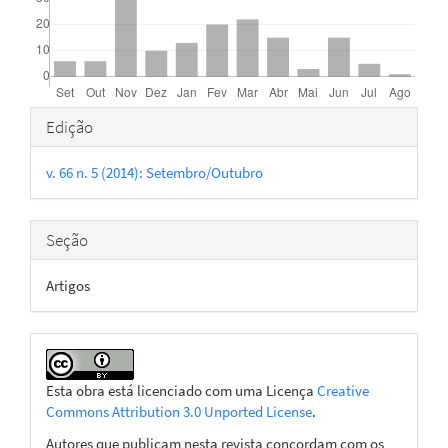
Detalhes
Edição
do
v. 66 n. 5 (2014): Setembro/Outubro
artigo
Seção
Artigos
Esta obra está licenciado com uma Licença
Creative
Commons Attribution 3.0 Unported License
.
Autores que publicam nesta revista concordam com os