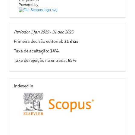
25rd percentil
Powered by
Taxas
Período: 1 jan 2025 - 31 dec 2025
Primeira decisão editorial:
21 dias
Taxa de aceitação:
24%
Taxa de rejeição na entrada:
65%
indexing
Indexed in