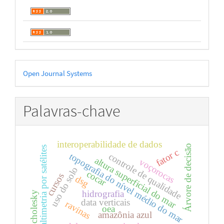
Desenvolvido
Open Journal Systems
por
Palavras-chave
interoperabilidade de dados
Árvore de decisão
altimetria por satélites
fator c
controle de qualidade
topografia do nível médio do mar
altura superficial do mar
voçorocas
uso do solo
cocar
cursos
dsg
hidrografia
cholesky
data verticais
ravinas
oea
amazônia azul