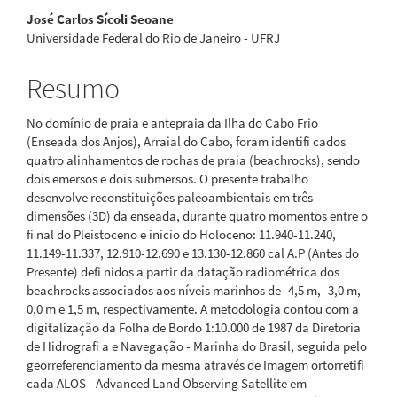
José Carlos Sícoli Seoane
principal
Universidade Federal do Rio de Janeiro - UFRJ
Resumo
No domínio de praia e antepraia da Ilha do Cabo Frio
(Enseada dos Anjos), Arraial do Cabo, foram identifi cados
quatro alinhamentos de rochas de praia (beachrocks), sendo
dois emersos e dois submersos. O presente trabalho
desenvolve reconstituições paleoambientais em três
dimensões (3D) da enseada, durante quatro momentos entre o
fi nal do Pleistoceno e inicio do Holoceno: 11.940-11.240,
11.149-11.337, 12.910-12.690 e 13.130-12.860 cal A.P (Antes do
Presente) defi nidos a partir da datação radiométrica dos
beachrocks associados aos níveis marinhos de -4,5 m, -3,0 m,
0,0 m e 1,5 m, respectivamente. A metodologia contou com a
digitalização da Folha de Bordo 1:10.000 de 1987 da Diretoria
de Hidrografi a e Navegação - Marinha do Brasil, seguida pelo
georreferenciamento da mesma através de Imagem ortorretifi
cada ALOS - Advanced Land Observing Satellite em