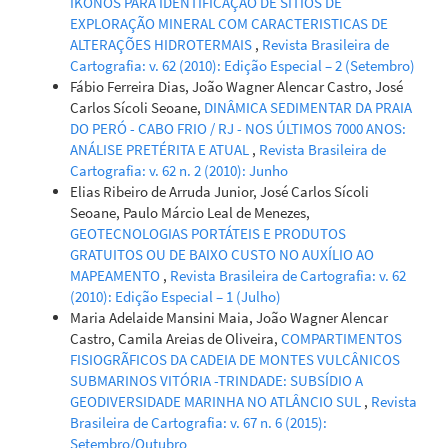
IKONOS PARA IDENTIFICAÇÃO DE SÍTIOS DE
EXPLORAÇÃO MINERAL COM CARACTERISTICAS DE
ALTERAÇÕES HIDROTERMAIS
,
Revista Brasileira de
Cartografia: v. 62 (2010): Edição Especial – 2 (Setembro)
Fábio Ferreira Dias, João Wagner Alencar Castro, José
Carlos Sícoli Seoane,
DINÂMICA SEDIMENTAR DA PRAIA
DO PERÓ - CABO FRIO / RJ - NOS ÚLTIMOS 7000 ANOS:
ANÁLISE PRETÉRITA E ATUAL
,
Revista Brasileira de
Cartografia: v. 62 n. 2 (2010): Junho
Elias Ribeiro de Arruda Junior, José Carlos Sícoli
Seoane, Paulo Márcio Leal de Menezes,
GEOTECNOLOGIAS PORTÁTEIS E PRODUTOS
GRATUITOS OU DE BAIXO CUSTO NO AUXÍLIO AO
MAPEAMENTO
,
Revista Brasileira de Cartografia: v. 62
(2010): Edição Especial – 1 (Julho)
Maria Adelaide Mansini Maia, João Wagner Alencar
Castro, Camila Areias de Oliveira,
COMPARTIMENTOS
FISIOGRÃFICOS DA CADEIA DE MONTES VULCÂNICOS
SUBMARINOS VITÓRIA -TRINDADE: SUBSÍDIO A
GEODIVERSIDADE MARINHA NO ATLÂNCIO SUL
,
Revista
Brasileira de Cartografia: v. 67 n. 6 (2015):
Setembro/Outubro