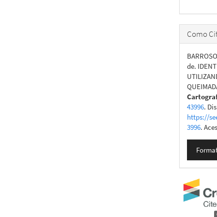
Como Cit
BARROSO, 
de. IDEN
UTILIZAN
QUEIMAD
Cartogra
43996
. Di
https://se
3996
. Ace
Format