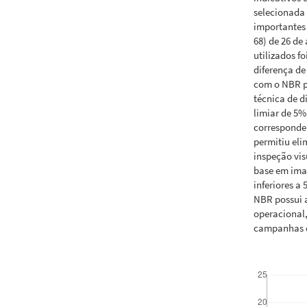
selecionada 
importantes 
68) de 26 de
utilizados f
diferença de
com o NBR p
técnica de d
limiar de 5%
corresponde
permitiu eli
inspeção vi
base em ima
inferiores a
NBR possui a
operacional
campanhas d
Downloads