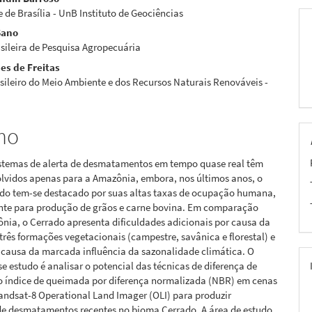
eúdo
 de Brasília - UnB Instituto de Geociências
Sano
sileira de Pesquisa Agropecuária
es de Freitas
pal
asileiro do Meio Ambiente e dos Recursos Naturais Renováveis -
mo
sistemas de alerta de desmatamentos em tempo quase real têm
olvidos apenas para a Amazônia, embora, nos últimos anos, o
do tem-se destacado por suas altas taxas de ocupação humana,
nte para produção de grãos e carne bovina. Em comparação
ia, o Cerrado apresenta dificuldades adicionais por causa da
três formações vegetacionais (campestre, savânica e florestal) e
causa da marcada influência da sazonalidade climática. O
se estudo é analisar o potencial das técnicas de diferença de
o índice de queimada por diferença normalizada (NBR) em cenas
Landsat-8 Operational Land Imager (OLI) para produzir
 de desmatamentos recentes no bioma Cerrado. A área de estudo