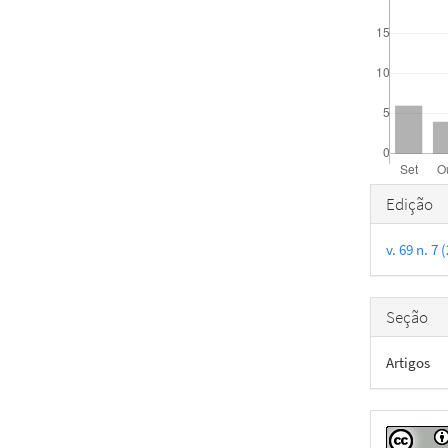
Detal
Edição
do
v. 69 n. 7
artigo
Seção
Artigos