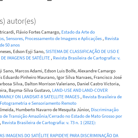
) autor(es)
tricardi, Flávio Fortes Camargo,
Estado da Arte do
s, Sensores, Processamento de Imagens e Aplicações
,
Revista
 de 50 anos
eneses, Edson Eyji Sano,
SISTEMA DE CLASSIFICAÇÃO DE USO E
 DE IMAGENS DE SATÉLITE
,
Revista Brasileira de Cartografia: v.
ji Sano, Marcos Adami, Edson Luis Bolfe, Alexandre Camargo
ís Eduardo Pinheiro Maurano, Igor Silva Narvaes, Francisco José
rbosa Silva, Dalton Morrison Valeriano, Daniel Castro Victoria,
eira, Bayma-Silva Gustavo,
LAND-USE AND LAND-COVER
MAINLY ON LANDSAT-8 SATELLITE IMAGES
,
Revista Brasileira de
l – Fotogrametria e Sensoriamento Remoto
 Almeida, Humberto Navarro de Mesquita Júnior,
Discriminação
o de Transição Amazônia/Cerrado no Estado de Mato Grosso por
,
Revista Brasileira de Cartografia: v. 73 n. 1 (2021):
AS IMAGENS DO SATÉLITE RAPIDEYE PARA DISCRIMINAÇÃO DA