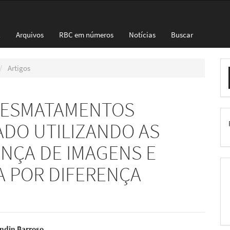
l
Arquivos
RBC em números
Notícias
Buscar
E
Artigos
S
 DESMATAMENTOS
DO UTILIZANDO AS
ENÇA DE IMAGENS E
A POR DIFERENÇA
ndin Barroso