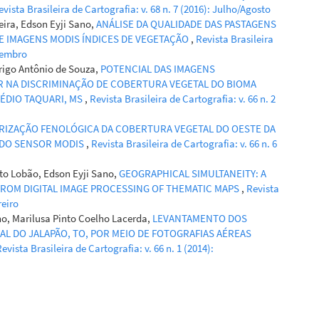
evista Brasileira de Cartografia: v. 68 n. 7 (2016): Julho/Agosto
eira, Edson Eyji Sano,
ANÁLISE DA QUALIDADE DAS PASTAGENS
E IMAGENS MODIS ÍNDICES DE VEGETAÇÃO
,
Revista Brasileira
ezembro
drigo Antônio de Souza,
POTENCIAL DAS IMAGENS
AR NA DISCRIMINAÇÃO DE COBERTURA VEGETAL DO BIOMA
ÉDIO TAQUARI, MS
,
Revista Brasileira de Cartografia: v. 66 n. 2
RIZAÇÃO FENOLÓGICA DA COBERTURA VEGETAL DO OESTE DA
I DO SENSOR MODIS
,
Revista Brasileira de Cartografia: v. 66 n. 6
tto Lobão, Edson Eyji Sano,
GEOGRAPHICAL SIMULTANEITY: A
FROM DIGITAL IMAGE PROCESSING OF THEMATIC MAPS
,
Revista
reiro
no, Marilusa Pinto Coelho Lacerda,
LEVANTAMENTO DOS
L DO JALAPÃO, TO, POR MEIO DE FOTOGRAFIAS AÉREAS
evista Brasileira de Cartografia: v. 66 n. 1 (2014):