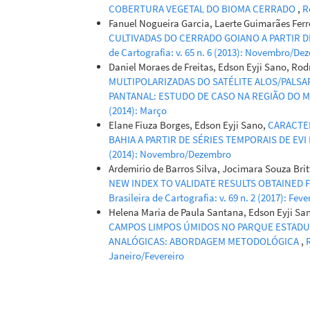
COBERTURA VEGETAL DO BIOMA CERRADO
,
R
Fanuel Nogueira Garcia, Laerte Guimarães Ferr
CULTIVADAS DO CERRADO GOIANO A PARTIR D
de Cartografia: v. 65 n. 6 (2013): Novembro/D
Daniel Moraes de Freitas, Edson Eyji Sano, Ro
MULTIPOLARIZADAS DO SATÉLITE ALOS/PALS
PANTANAL: ESTUDO DE CASO NA REGIÃO DO M
(2014): Março
Elane Fiuza Borges, Edson Eyji Sano,
CARACTE
BAHIA A PARTIR DE SÉRIES TEMPORAIS DE EV
(2014): Novembro/Dezembro
Ardemirio de Barros Silva, Jocimara Souza Bri
NEW INDEX TO VALIDATE RESULTS OBTAINED 
Brasileira de Cartografia: v. 69 n. 2 (2017): Feve
Helena Maria de Paula Santana, Edson Eyji Sa
CAMPOS LIMPOS ÚMIDOS NO PARQUE ESTADUA
ANALÓGICAS: ABORDAGEM METODOLÓGICA
,
R
Janeiro/Fevereiro