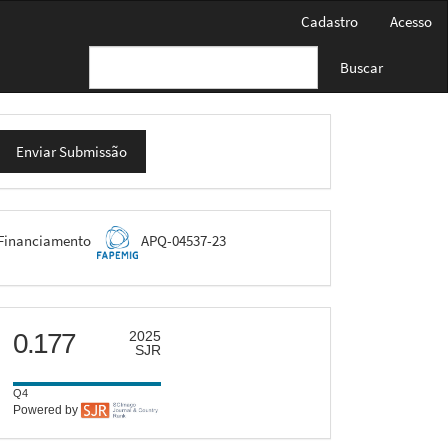
Cadastro
Acesso
Buscar
nviar
Enviar Submissão
ubmissão
FAPEMIG
Financiamento
APQ-04537-23
scimago
0.177
2025
SJR
Q4
Powered by