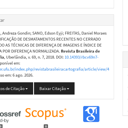
ar
Andreza Gondin; SANO, Edson Eyji; FREITAS, Daniel Moraes
TIFICAÇÃO DE DESMATAMENTOS RECENTES NO CERRADO
DO AS TÉCNICAS DE DIFERENÇA DE IMAGENS E ÍNDICE DE
A POR DIFERENÇA NORMALIZADA.
Revista Brasileira de
fia
, Uberlândia, v. 69, n. 7, 2018. DOI:
10.14393/rbcv69n7-
sponível em:
er.ufu.br/index.php/revistabrasileiracartografia/article/view/4
sso em: 6 ago. 2026.
os de Citação
Baixar Citação
0
0