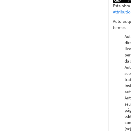
Esta obra
Attributi
Autores q
termos:
Aut
dir
lic
per
da 
Aut
sep
tra
ins
aut
Aut
seu
pág
edi
com
(ve