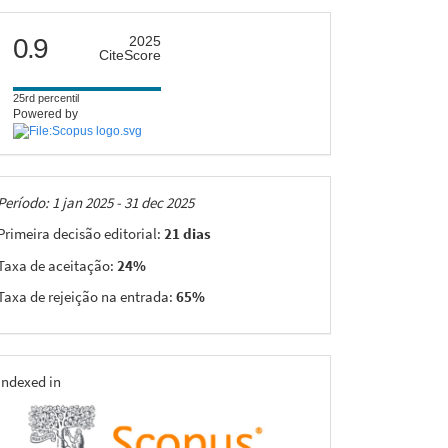
citescore
0.9
2025
CiteScore
25rd percentil
Powered by
Taxas
Período: 1 jan 2025 - 31 dec 2025
Primeira decisão editorial:
21 dias
Taxa de aceitação:
24%
Taxa de rejeição na entrada:
65%
indexing
Indexed in