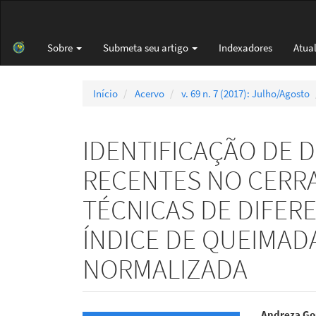
Navegação
Principal
Conteúdo
Sobre
Submeta seu artigo
Indexadores
Atua
principal
Barra
Lateral
Início
Acervo
v. 69 n. 7 (2017): Julho/Agosto
IDENTIFICAÇÃO DE
RECENTES NO CERRA
TÉCNICAS DE DIFER
ÍNDICE DE QUEIMAD
NORMALIZADA
Andreza Go