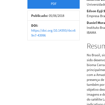
Barra
Cont
PDF
Universidade
lateral
do
Edson Eyji 
de
artigo
Publicado:
05/06/2018
Empresa Bra
Daniel Mora
artigos
princi
DOI:
Instituto Br
https://doi.org/10.14393/rbcv6
IBAMA
9n7-43996
Resu
No Brasil, 
sido desenv
bioma Cerra
principalme
com a Amazôn
presença de 
também por 
objetivo des
imagens e d
do satélite 
indicativos