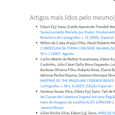
Artigos mais lidos pelo mesmo(s
Edson Eyji Sano, Eraldo Aparecido Trondoli Ma
Sensoriamento Remoto por Radar: Fundamento
Brasileira de Cartografia: v. 72 (2020): Especial
Milton da Costa Araújo Filho, Paulo Roberto M
COBERTURA DA TERRA COM BASE NA ANÁLISE
59 n. 2 (2007): Agosto
Carlos Aberto de Mattos Scaramuzza, Edson Ey
Coutinho, Júlio César Dalla Mora Esquerdo, Lu
Barbosa Oliveira Filho, Roberto Rosa, Elaine Ba
Adriana Panhol Bayma, Gustavo Henrique Oliv
MAPPING OF THE BRAZILIAN CERRADO BASED 
Cartografia: v. 69 n. 6 (2017): Edição Especia
Vanessa Souza Silva, Edson Eyji Sano, Tati de
de Classes de Cobertura Vegetal em uma Regiã
meio de Imagens do Satélite ALOS-2/PALSAR-2
Janeiro/Março
Lílian Rocha Silva, Edson Eyji Sano,
ANÁLISE D