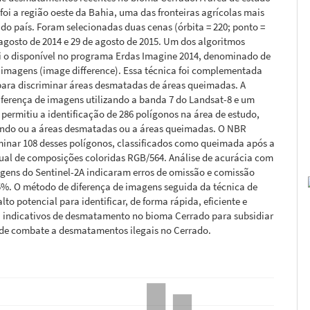
foi a região oeste da Bahia, uma das fronteiras agrícolas mais
do país. Foram selecionadas duas cenas (órbita = 220; ponto =
 agosto de 2014 e 29 de agosto de 2015. Um dos algoritmos
oi o disponível no programa Erdas Imagine 2014, denominado de
 imagens (image difference). Essa técnica foi complementada
ara discriminar áreas desmatadas de áreas queimadas. A
iferença de imagens utilizando a banda 7 do Landsat-8 e um
 permitiu a identificação de 286 polígonos na área de estudo,
ndo ou a áreas desmatadas ou a áreas queimadas. O NBR
minar 108 desses polígonos, classificados como queimada após a
sual de composições coloridas RGB/564. Análise de acurácia com
gens do Sentinel-2A indicaram erros de omissão e comissão
 5%. O método de diferença de imagens seguida da técnica de
lto potencial para identificar, de forma rápida, eficiente e
, indicativos de desmatamento no bioma Cerrado para subsidiar
e combate a desmatamentos ilegais no Cerrado.