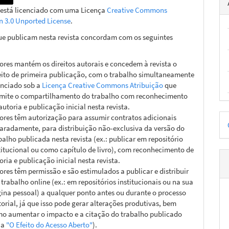
 está licenciado com uma Licença
Creative Commons
on 3.0 Unported License
.
ue publicam nesta revista concordam com os seguintes
ores mantém os direitos autorais e concedem à revista o
eito de primeira publicação, com o trabalho simultaneamente
enciado sob a
Licença Creative Commons Atribuição
que
mite o compartilhamento do trabalho com reconhecimento
autoria e publicação inicial nesta revista.
D
ores têm autorização para assumir contratos adicionais
aradamente, para distribuição não-exclusiva da versão do
p
balho publicada nesta revista (ex.: publicar em repositório
titucional ou como capítulo de livro), com reconhecimento de
oria e publicação inicial nesta revista.
ores têm permissão e são estimulados a publicar e distribuir
 trabalho online (ex.: em repositórios institucionais ou na sua
ina pessoal) a qualquer ponto antes ou durante o processo
torial, já que isso pode gerar alterações produtivas, bem
o aumentar o impacto e a citação do trabalho publicado
ja
"O Efeito do Acesso Aberto"
).