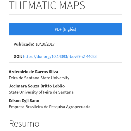
THEMATIC MAPS
Barra
PDF (Inglês)
lateral
Publicado:
10/10/2017
de
artigos
DOI:
https://doi.org/10.14393/rbcv69n2-44023
Conteúdo
Ardemirio de Barros Silva
Feira de Santana State University
do
Jocimara Souza Britto Lobão
artigo
State University of Feira de Santana
Edson Eyji Sano
principal
Empresa Brasileira de Pesquisa Agropecuaria
Resumo