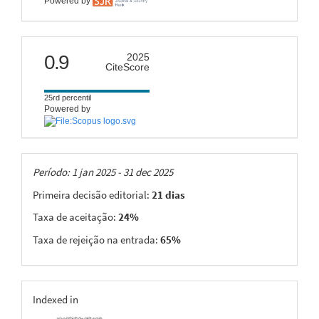
Powered by
citescore
0.9
2025
CiteScore
25rd percentil
Powered by
Taxas
Período: 1 jan 2025 - 31 dec 2025
Primeira decisão editorial:
21 dias
Taxa de aceitação:
24%
Taxa de rejeição na entrada:
65%
indexing
Indexed in