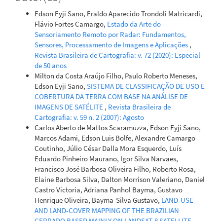
Edson Eyji Sano, Eraldo Aparecido Trondoli Matricardi,
Flávio Fortes Camargo,
Estado da Arte do
Sensoriamento Remoto por Radar: Fundamentos,
Sensores, Processamento de Imagens e Aplicações
,
Revista Brasileira de Cartografia: v. 72 (2020): Especial
de 50 anos
Milton da Costa Araújo Filho, Paulo Roberto Meneses,
Edson Eyji Sano,
SISTEMA DE CLASSIFICAÇÃO DE USO E
COBERTURA DA TERRA COM BASE NA ANÁLISE DE
IMAGENS DE SATÉLITE
,
Revista Brasileira de
Cartografia: v. 59 n. 2 (2007): Agosto
Carlos Aberto de Mattos Scaramuzza, Edson Eyji Sano,
Marcos Adami, Edson Luis Bolfe, Alexandre Camargo
Coutinho, Júlio César Dalla Mora Esquerdo, Luís
Eduardo Pinheiro Maurano, Igor Silva Narvaes,
Francisco José Barbosa Oliveira Filho, Roberto Rosa,
Elaine Barbosa Silva, Dalton Morrison Valeriano, Daniel
Castro Victoria, Adriana Panhol Bayma, Gustavo
Henrique Oliveira, Bayma-Silva Gustavo,
LAND-USE
AND LAND-COVER MAPPING OF THE BRAZILIAN
CERRADO BASED MAINLY ON LANDSAT-8 SATELLITE