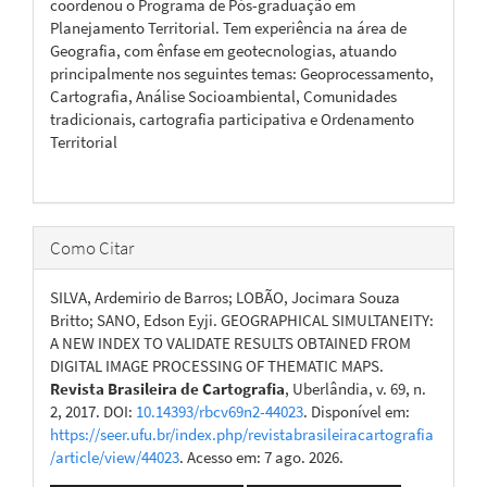
coordenou o Programa de Pós-graduação em
Planejamento Territorial. Tem experiência na área de
Geografia, com ênfase em geotecnologias, atuando
principalmente nos seguintes temas: Geoprocessamento,
Cartografia, Análise Socioambiental, Comunidades
tradicionais, cartografia participativa e Ordenamento
Territorial
Como Citar
SILVA, Ardemirio de Barros; LOBÃO, Jocimara Souza
Britto; SANO, Edson Eyji. GEOGRAPHICAL SIMULTANEITY:
A NEW INDEX TO VALIDATE RESULTS OBTAINED FROM
DIGITAL IMAGE PROCESSING OF THEMATIC MAPS.
Revista Brasileira de Cartografia
, Uberlândia, v. 69, n.
2, 2017. DOI:
10.14393/rbcv69n2-44023
. Disponível em:
https://seer.ufu.br/index.php/revistabrasileiracartografia
/article/view/44023
. Acesso em: 7 ago. 2026.