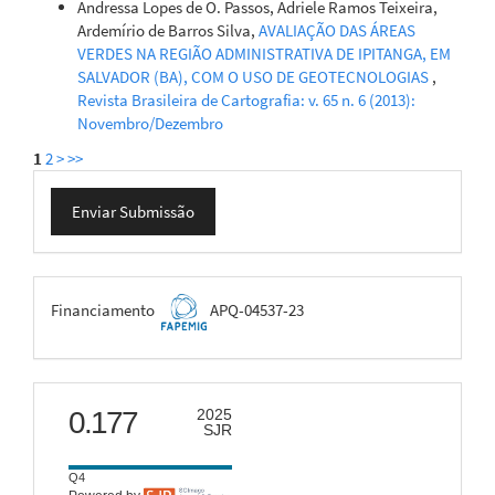
Andressa Lopes de O. Passos, Adriele Ramos Teixeira,
Ardemírio de Barros Silva,
AVALIAÇÃO DAS ÁREAS
VERDES NA REGIÃO ADMINISTRATIVA DE IPITANGA, EM
SALVADOR (BA), COM O USO DE GEOTECNOLOGIAS
,
Revista Brasileira de Cartografia: v. 65 n. 6 (2013):
Novembro/Dezembro
1
2
>
>>
Enviar
Enviar Submissão
Submissão
FAPEMIG
Financiamento
APQ-04537-23
scimago
0.177
2025
SJR
Q4