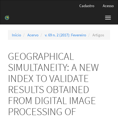
Navegação
Cadastro
Acesso
Principal
Conteúdo
Toggl
principal
navig
Barra
Lateral
Início
Acervo
v. 69 n. 2 (2017): Fevereiro
Artigos
GEOGRAPHICAL
SIMULTANEITY: A NEW
INDEX TO VALIDATE
RESULTS OBTAINED
FROM DIGITAL IMAGE
PROCESSING OF