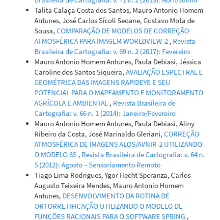
Talita Calaça Costa dos Santos, Mauro Antonio Homem
Antunes, José Carlos Sícoli Seoane, Gustavo Mota de
Sousa,
COMPARAÇÃO DE MODELOS DE CORREÇÃO
ATMOSFÉRICA PARA IMAGEM WORLDVIEW-2
,
Revista
Brasileira de Cartografia: v. 69 n. 2 (2017): Fevereiro
Mauro Antonio Homem Antunes, Paula Debiasi, Jéssica
Caroline dos Santos Siqueira,
AVALIAÇÃO ESPECTRAL E
GEOMÉTRICA DAS IMAGENS RAPIDEYE E SEU
POTENCIAL PARA O MAPEAMENTO E MONITORAMENTO
AGRÍCOLA E AMBIENTAL
,
Revista Brasileira de
Cartografia: v. 66 n. 1 (2014): Janeiro/Fevereiro
Mauro Antonio Homem Antunes, Paula Debiasi, Aliny
Ribeiro da Costa, José Marinaldo Gleriani,
CORREÇÃO
ATMOSFÉRICA DE IMAGENS ALOS/AVNIR-2 UTILIZANDO
O MODELO 6S
,
Revista Brasileira de Cartografia: v. 64 n.
5 (2012): Agosto – Sensoriamento Remoto
Tiago Lima Rodrigues, Ygor Hecht Speranza, Carlos
Augusto Teixeira Mendes, Mauro Antonio Homem
Antunes,
DESENVOLVIMENTO DA ROTINA DE
ORTORRETIFICAÇÃO UTILIZANDO O MODELO DE
FUNÇÕES RACIONAIS PARA O SOFTWARE SPRING
,