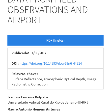
OBSERVATIONS AND
AIRPORT
Barra
PDF (Inglês)
lateral
Publicado:
14/06/2017
de
artigos
DOI:
https://doi.org/10.14393/rbcv69n6-44314
Palavras-chave:
Surface Reflectance, Atmospheric Optical Depth, Image
Radiometric Correction
Conteúdo
Isadora Ferreira Bolpato
Universidade Federal Rural do Rio de Janeiro-UFRRJ
do
Mauro Antonio Homem Antunes