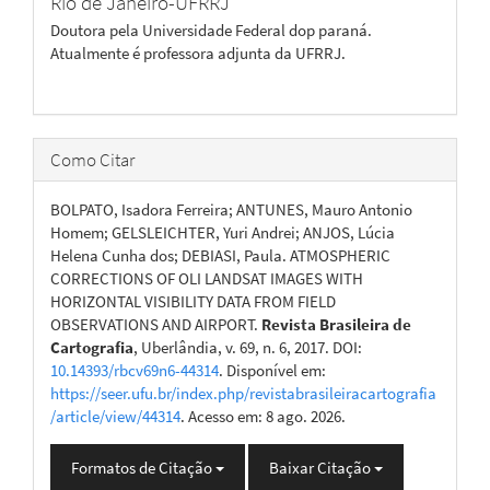
Rio de Janeiro-UFRRJ
Doutora pela Universidade Federal dop paraná.
Atualmente é professora adjunta da UFRRJ.
Como Citar
BOLPATO, Isadora Ferreira; ANTUNES, Mauro Antonio
Homem; GELSLEICHTER, Yuri Andrei; ANJOS, Lúcia
Helena Cunha dos; DEBIASI, Paula. ATMOSPHERIC
CORRECTIONS OF OLI LANDSAT IMAGES WITH
HORIZONTAL VISIBILITY DATA FROM FIELD
OBSERVATIONS AND AIRPORT.
Revista Brasileira de
Cartografia
, Uberlândia, v. 69, n. 6, 2017. DOI:
10.14393/rbcv69n6-44314
. Disponível em:
https://seer.ufu.br/index.php/revistabrasileiracartografia
/article/view/44314
. Acesso em: 8 ago. 2026.
Formatos de Citação
Baixar Citação