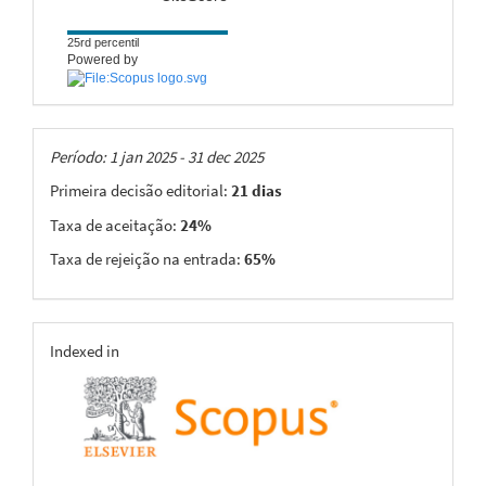
25rd percentil
Powered by
Taxas
Período: 1 jan 2025 - 31 dec 2025
Primeira decisão editorial:
21 dias
Taxa de aceitação:
24%
Taxa de rejeição na entrada:
65%
indexing
Indexed in