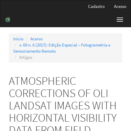
Navegação
Cadastro
Acesso
Principal
Conteúdo
Toggl
principal
navig
Barra
Lateral
Início
Acervo
v. 69 n. 6 (2017): Edição Especial – Fotogrametria e
Sensoriamento Remoto
Artigos
ATMOSPHERIC
CORRECTIONS OF OLI
LANDSAT IMAGES WITH
HORIZONTAL VISIBILITY
DATA FROM FIELD