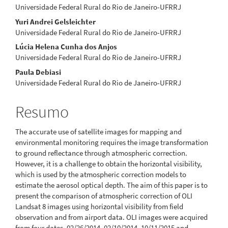
artigo
Universidade Federal Rural do Rio de Janeiro-UFRRJ
Yuri Andrei Gelsleichter
principal
Universidade Federal Rural do Rio de Janeiro-UFRRJ
Lúcia Helena Cunha dos Anjos
Universidade Federal Rural do Rio de Janeiro-UFRRJ
Paula Debiasi
Universidade Federal Rural do Rio de Janeiro-UFRRJ
Resumo
The accurate use of satellite images for mapping and
environmental monitoring requires the image transformation
to ground reflectance through atmospheric correction.
However, it is a challenge to obtain the horizontal visibility,
which is used by the atmospheric correction models to
estimate the aerosol optical depth. The aim of this paper is to
present the comparison of atmospheric correction of OLI
Landsat 8 images using horizontal visibility from field
observation and from airport data. OLI images were acquired
from four dates, 02/26/2014, 02/10/2014, 10/11/2015 and