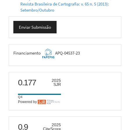
Revista Brasileira de Cartografia: v. 65 n. 5 (2013):
Setembro/Outubro
Enviar
Enviar Submissão
Submissão
FAPEMIG
Financiamento
APQ-04537-23
scimago
0.177
2025
SJR
Q4
Powered by
citescore
0.9
2025
CiteScore