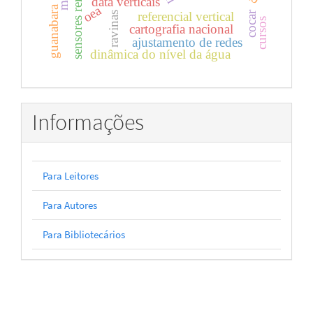
sensores remotos
data verticais
oea
guanabara
cocar
referencial vertical
ravinas
cursos
cartografia nacional
ajustamento de redes
dinâmica do nível da água
Informações
Para Leitores
Para Autores
Para Bibliotecários