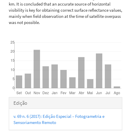
km. It is concluded that an accurate source of horizontal
visibility is key for obtaining correct surface reflectance values,
mainly when field observation at the time of satellite overpass
was not possible.
Downloads
Detalhes
Edição
do
v. 69 n. 6 (2017): Edição Especial – Fotogrametria e
artigo
Sensoriamento Remoto