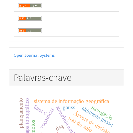
Desenvolvido
Open Journal Systems
por
Palavras-chave
mapa topográfico
sistema de informação geográfica
planejamento
fator c
navegação
gauss
amazônia azul
altimetria gnss-r
voçorocas
Árvore de decisão
uso do solo
dsg