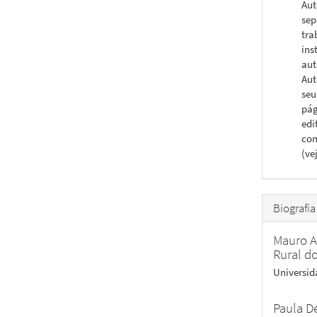
Aut
sep
tra
ins
aut
Aut
seu
pág
edi
com
(ve
Biografia
Mauro 
Rural d
Universid
Paula D