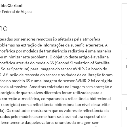
ldo Gleriani
 Federal de Viçosa
mo
geradas por sensores remotossão afetadas pela atmosfera,
blemas na extração de informações da superfície terrestre. A
osférica por modelos de transferência radiativa é uma maneira
ou minimizar este problema. O objetivo deste artigo é avaliar a
osférica através do modelo 6S (Second Simulation of Satellite
e Solar Spectrum) para imagens do sensor AVNIR-2 a bordo do
S. A função de resposta do sensor e os dados de calibração foram
os no modelo 6S e uma imagem do sensor AVNIR-2 foi corrigida
itos da atmosfera. Amostras coletadas na imagem sem correção e
rrigida de quatro alvos diferentes foram utilizadas para a
 correção atmosférica, comparando a reflectância bidirecional
 (corrigida) com a reflectância bidirecional ao nível de satélite
da). Os resultados mostraram que os valores de reflectância da
erados pelo modelo assemelham-se à assinatura espectral de
diferentemente daqueles valores oriundos da imagem sem