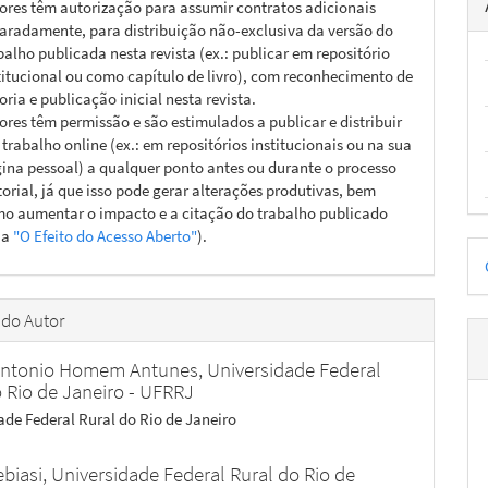
ores têm autorização para assumir contratos adicionais
aradamente, para distribuição não-exclusiva da versão do
balho publicada nesta revista (ex.: publicar em repositório
titucional ou como capítulo de livro), com reconhecimento de
oria e publicação inicial nesta revista.
ores têm permissão e são estimulados a publicar e distribuir
 trabalho online (ex.: em repositórios institucionais ou na sua
ina pessoal) a qualquer ponto antes ou durante o processo
torial, já que isso pode gerar alterações produtivas, bem
o aumentar o impacto e a citação do trabalho publicado
ja
"O Efeito do Acesso Aberto"
).
D
p
 do Autor
Antonio Homem Antunes,
Universidade Federal
o Rio de Janeiro - UFRRJ
ade Federal Rural do Rio de Janeiro
ebiasi,
Universidade Federal Rural do Rio de