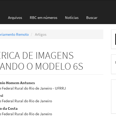
l
Arquivos
RBC em números
Notícias
Buscar
E
nsoriamento Remoto
Artigos
S
RICA DE IMAGENS
IZANDO O MODELO 6S
eúdo
onio Homem Antunes
 Federal Rural do Rio de Janeiro - UFRRJ
si
 Federal Rural do Rio de Janeiro
ro da Costa
pal
 Federal Rural do Rio de Janeiro