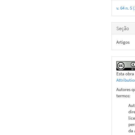
do
v. 64 n. 
artigo
Seção
Artigos
Esta obra
Attributi
Autores q
termos:
Aut
dir
lic
per
da 