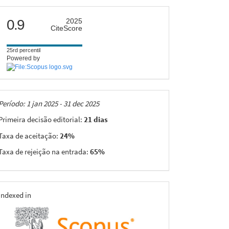
citescore
0.9
2025
CiteScore
25rd percentil
Powered by
Taxas
Período: 1 jan 2025 - 31 dec 2025
Primeira decisão editorial:
21 dias
Taxa de aceitação:
24%
Taxa de rejeição na entrada:
65%
indexing
Indexed in