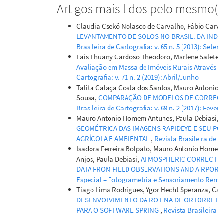
Artigos mais lidos pelo mesmo(s
Soil Carbo
Predicted 
Claudia Csekö Nolasco de Carvalho, Fábio Ca
Data.
Remot
LEVANTAMENTO DE SOLOS NO BRASIL: DA IND
10.3390/rs9
Brasileira de Cartografia: v. 65 n. 5 (2013): S
Lais Thuany Cardoso Theodoro, Marlene Salete
Avaliação em Massa de Imóveis Rurais Através 
Dieison A. 
Cartografia: v. 71 n. 2 (2019): Abril/Junho
Gustavo Q. 
Talita Calaça Costa dos Santos, Mauro Antoni
S. Michelan
Sousa,
COMPARAÇÃO DE MODELOS DE CORRE
Jani Heino,
Brasileira de Cartografia: v. 69 n. 2 (2017): Feve
Teixeira de
Mauro Antonio Homem Antunes, Paula Debiasi, 
Human lan
GEOMÉTRICA DAS IMAGENS RAPIDEYE E SEU
animal bio
AGRÍCOLA E AMBIENTAL
,
Revista Brasileira de 
10.1111/136
Isadora Ferreira Bolpato, Mauro Antonio Homem
Anjos, Paula Debiasi,
ATMOSPHERIC CORRECTIO
DATA FROM FIELD OBSERVATIONS AND AIRPO
Especial – Fotogrametria e Sensoriamento Re
Francisco J
Tiago Lima Rodrigues, Ygor Hecht Speranza, 
Foerster, A
DESENVOLVIMENTO DA ROTINA DE ORTORRET
Estimation
PARA O SOFTWARE SPRING
,
Revista Brasileira
river usin