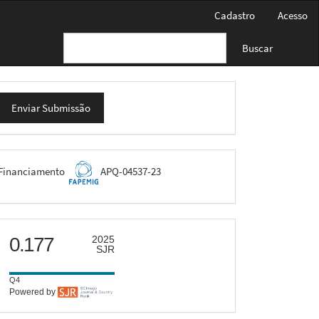
Cadastro
Acesso
Buscar
nviar
Enviar Submissão
ubmissão
FAPEMIG
Financiamento
APQ-04537-23
scimago
0.177
2025
SJR
Q4
Powered by