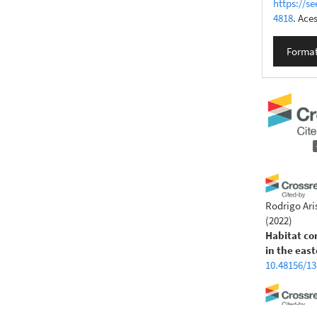
https://se
4818
. Ace
Format
Rodrigo Ari
(2022)
Habitat co
in the eas
10.48156/13
Marcos Cedd