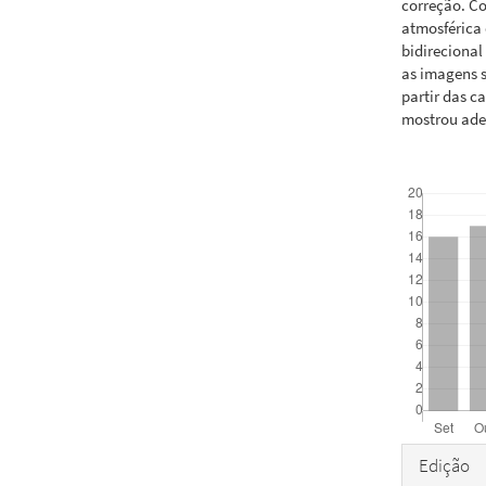
correção. Co
atmosférica 
bidirecional
as imagens s
partir das c
mostrou ade
Downloads
Detal
Edição