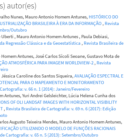
) autor(es)
n Stock and Particle Size Fractions in the Central Amazon
from Remotely Sensed Relief, Multispectral and Radar
rvalho Nunes, Mauro Antonio Homem Antunes,
HISTÓRICO DO
e Sensing, 9(2), 124.
USTRIALIZAÇÃO BRASILEIRA À ERA DA INFORMAÇÃO
,
Revista
020124
etembro/Outubro
 Uberti , Mauro Antonio Homem Antunes , Paula Debiasi,
da Regressão Clássica e da Geoestatística
,
Revista Brasileira de
Moi, Margenny Barrios, Giancarlo Tesitore, Maite Burwood,
Romero, Roger P. Mormul, Pavel Kratina, Leandro Juen, Thaísa
o Homem Antunes, José Carlos Sícoli Seoane, Gustavo Mota de
, Luciano F. A. Montag, Gabriel M. Cruz, Jorge García‐Girón,
ÇÃO ATMOSFÉRICA PARA IMAGEM WORLDVIEW-2
,
Revista
 Robert M. Hughes, Bruno R. S. Figueiredo, Franco
reiro
 Mello
(2023)
Jéssica Caroline dos Santos Siqueira,
AVALIAÇÃO ESPECTRAL E
d‐uses homogenize stream assemblages and reduce
 POTENCIAL PARA O MAPEAMENTO E MONITORAMENTO
mass production.
Journal of Animal Ecology, 92(6), 1176.
Cartografia: v. 66 n. 1 (2014): Janeiro/Fevereiro
5-2656.13924
 Antunes, Yuri Andrei Gelsleichter, Lúcia Helena Cunha dos
NS OF OLI LANDSAT IMAGES WITH HORIZONTAL VISIBILITY
RT
,
Revista Brasileira de Cartografia: v. 69 n. 6 (2017): Edição
moto
airo Soares Pereira, Carlos Alexandre Gomes Costa, Saskia
Carlos Augusto Teixeira Mendes, Mauro Antonio Homem Antunes,
rlena Brosinsky, José Carlos de Araújo
(2019)
IFICAÇÃO UTILIZANDO O MODELO DE FUNÇÕES RACIONAIS
 of suspended sediment concentration in an intermittent
 de Cartografia: v. 65 n. 5 (2013): Setembro/Outubro
g multi-temporal high-resolution satellite imagery.