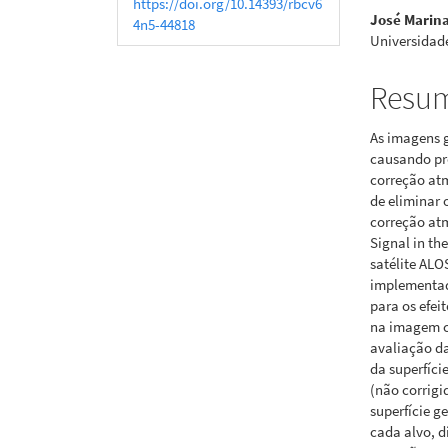
https://doi.org/10.14393/rbcv6
José Marina
4n5-44818
Universidade
Resu
As imagens 
causando pro
correção atm
de eliminar 
correção atm
Signal in th
satélite ALO
implementad
para os efe
na imagem co
avaliação da
da superfície
(não corrigi
superfície g
cada alvo, 