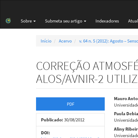
Navegação
Principal
Conteúdo
Sobre
Submeta seu artigo
Indexadores
Atua
principal
Barra
Lateral
Início
Acervo
v. 64 n. 5 (2012): Agosto – Se
CORREÇÃO ATMOSFÉ
ALOS/AVNIR-2 UTIL
Barra
Cont
Mauro Ant
PDF
Universidade
lateral
do
Paula Debia
de
artigo
Publicado:
30/08/2012
Universidade
Aliny Ribei
artigos
princi
DOI:
Universidade