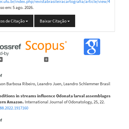
er.ufu.br/index.php/revistabrasileiracartografia/article/view/4
sso em: 5 ago. 2026.
os de Citação
Baixar Citação
4
0
son Barbosa Ribeiro, Leandro Juen, Leandro Schlemmer Brasil
nditions in streams influence Odonata larval assemblages
tern Amazon.
International Journal of Odonatology, 25, 22.
88.2022.1917160
ia, Andréa Gomes, Gustavo Vasques, Érika Pinheiro
(2017)