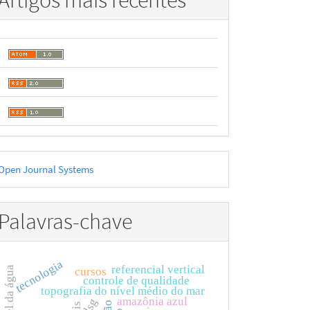
Artigos mais recentes
esenvolvido
Open Journal Systems
or
Palavras-chave
tecnologia
referencial vertical
cursos
controle de qualidade
topografia do nível médio do mar
amazônia azul
dsg