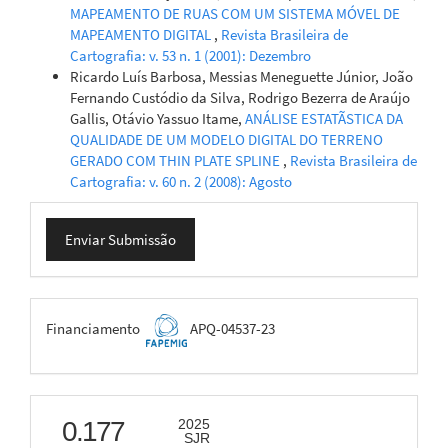
MAPEAMENTO DE RUAS COM UM SISTEMA MÓVEL DE
MAPEAMENTO DIGITAL
,
Revista Brasileira de
Cartografia: v. 53 n. 1 (2001): Dezembro
Ricardo Luís Barbosa, Messias Meneguette Júnior, João
Fernando Custódio da Silva, Rodrigo Bezerra de Araújo
Gallis, Otávio Yassuo Itame,
ANÁLISE ESTATÃSTICA DA
QUALIDADE DE UM MODELO DIGITAL DO TERRENO
GERADO COM THIN PLATE SPLINE
,
Revista Brasileira de
Cartografia: v. 60 n. 2 (2008): Agosto
Enviar
Enviar Submissão
Submissão
FAPEMIG
Financiamento
APQ-04537-23
scimago
0.177
2025
SJR