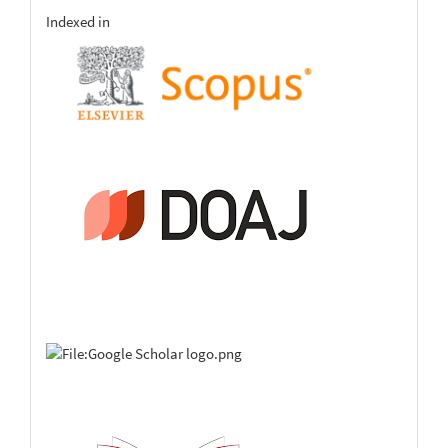
indexing
Indexed in