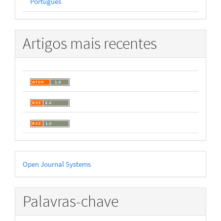
Português
Artigos mais recentes
Desenvolvido
Open Journal Systems
por
Palavras-chave