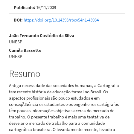
lateral
Publicado:
16/11/2009
de
artigos
DOI:
https://doi.org/10.14393/rbcv54n1-43934
Conteúdo
João Fernando Custódio da Silva
UNESP
do
Camila Bassetto
artigo
UNESP
principal
Resumo
Antiga necessidade das sociedades humanas, a Cartografia
tem recente história de educação formal no Brasil. Os
aspectos profissionais são pouco estudados e em
conseqÃ¼ência os estudantes e os engenheiros cartógrafos
têm poucas informações objetivas acerca do mercado de
trabalho. O presente trabalho é mais uma tentativa de
desvelar o mercado de trabalho para a comunidade
cartográfica brasileira. O levantamento recente, levado a