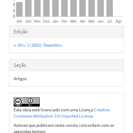
Detalhes
Edição
do
v. 54 n. 1 (2002): Dezembro
artigo
Seção
Artigos
Esta obra está licenciado com uma Licença
Creative
Commons Attribution 3.0 Unported License
.
Autores que publicam nesta revista concordam com os
seguintes termos: