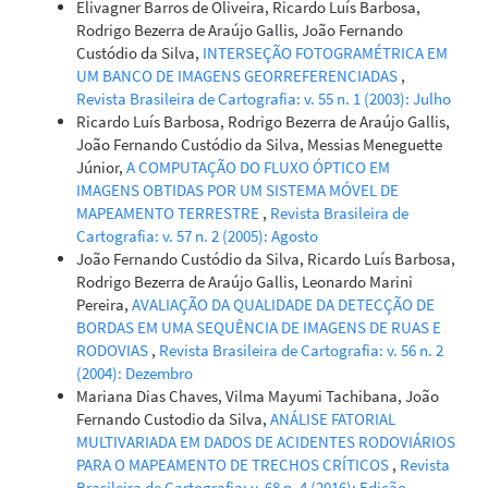
Elivagner Barros de Oliveira, Ricardo Luís Barbosa,
Rodrigo Bezerra de Araújo Gallis, João Fernando
Custódio da Silva,
INTERSEÇÃO FOTOGRAMÉTRICA EM
UM BANCO DE IMAGENS GEORREFERENCIADAS
,
Revista Brasileira de Cartografia: v. 55 n. 1 (2003): Julho
Ricardo Luís Barbosa, Rodrigo Bezerra de Araújo Gallis,
João Fernando Custódio da Silva, Messias Meneguette
Júnior,
A COMPUTAÇÃO DO FLUXO ÓPTICO EM
IMAGENS OBTIDAS POR UM SISTEMA MÓVEL DE
MAPEAMENTO TERRESTRE
,
Revista Brasileira de
Cartografia: v. 57 n. 2 (2005): Agosto
João Fernando Custódio da Silva, Ricardo Luís Barbosa,
Rodrigo Bezerra de Araújo Gallis, Leonardo Marini
Pereira,
AVALIAÇÃO DA QUALIDADE DA DETECÇÃO DE
BORDAS EM UMA SEQUÊNCIA DE IMAGENS DE RUAS E
RODOVIAS
,
Revista Brasileira de Cartografia: v. 56 n. 2
(2004): Dezembro
Mariana Dias Chaves, Vilma Mayumi Tachibana, João
Fernando Custodio da Silva,
ANÁLISE FATORIAL
MULTIVARIADA EM DADOS DE ACIDENTES RODOVIÁRIOS
PARA O MAPEAMENTO DE TRECHOS CRÍTICOS
,
Revista
Brasileira de Cartografia: v. 68 n. 4 (2016): Edição