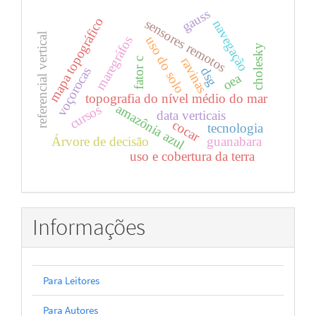
gauss
mapa topográfico
sensores remotos
navegação
referencial vertical
maregráfos
uso do solo
cholesky
ravinas
fator c
voçorocas
dsg
oea
topografia do nível médio do mar
amazônia azul
cursos
data verticais
cocar
tecnologia
Árvore de decisão
guanabara
uso e cobertura da terra
Informações
Para Leitores
Para Autores