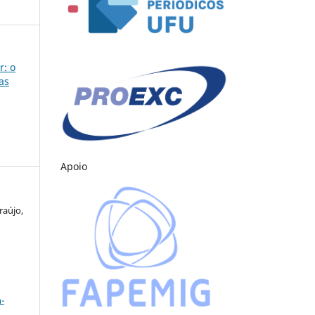
r: o
as
Apoio
raújo,
a
-