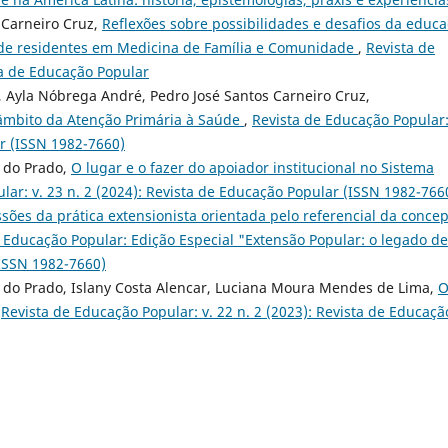
 Carneiro Cruz,
Reflexões sobre possibilidades e desafios da educ
o de residentes em Medicina de Família e Comunidade
,
Revista de
ta de Educação Popular
 Ayla Nóbrega André, Pedro José Santos Carneiro Cruz,
 âmbito da Atenção Primária à Saúde
,
Revista de Educação Popular:
ar (ISSN 1982-7660)
 do Prado,
O lugar e o fazer do apoiador institucional no Sistema
lar: v. 23 n. 2 (2024): Revista de Educação Popular (ISSN 1982-766
sões da prática extensionista orientada pelo referencial da conce
 Educação Popular: Edição Especial "Extensão Popular: o legado de
(ISSN 1982-7660)
 do Prado, Islany Costa Alencar, Luciana Moura Mendes de Lima,
,
Revista de Educação Popular: v. 22 n. 2 (2023): Revista de Educaçã