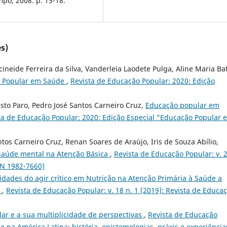
mpo, 2008. p. 15-18.
s)
ineide Ferreira da Silva, Vanderleia Laodete Pulga, Aline Maria Bat
 Popular em Saúde
,
Revista de Educação Popular: 2020: Edição
sto Paro, Pedro José Santos Carneiro Cruz,
Educação popular em
ta de Educação Popular: 2020: Edição Especial "Educação Popular 
tos Carneiro Cruz, Renan Soares de Araújo, Iris de Souza Abílio,
à saúde mental na Atenção Básica
,
Revista de Educação Popular: v. 2
SN 1982-7660)
idades do agir crítico em Nutrição na Atenção Primária à Saúde a
r
,
Revista de Educação Popular: v. 18 n. 1 (2019): Revista de Educa
ar e a sua multiplicidade de perspectivas
,
Revista de Educação
e na América Latina: história, epistemologias, práxis e experiência