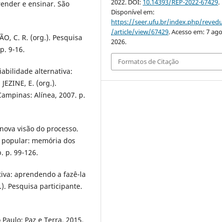
2022. DOI:
10.14393/REP-2022-67429
.
render e ensinar. São
Disponível em:
https://seer.ufu.br/index.php/reve
/article/view/67429
. Acesso em: 7 ago
O, C. R. (org.). Pesquisa
2026.
p. 9-16.
Formatos de Citação
abilidade alternativa:
JEZINE, E. (org.).
ampinas: Alínea, 2007. p.
 nova visão do processo.
o popular: memória dos
. p. 99-126.
iva: aprendendo a fazê-la
). Pesquisa participante.
Paulo: Paz e Terra, 2015.