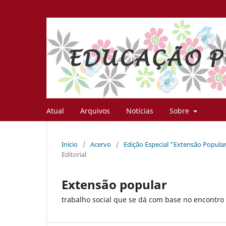
Atual
Arquivos
Notícias
Sobre
Início
/
Acervo
/
Edição Especial "Extensão Popular
Editorial
Extensão popular
trabalho social que se dá com base no encontro