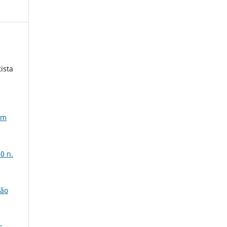
ista
em
0 n.
ção
s