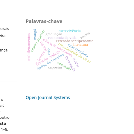
Palavras-chave
orais
ensino superior
escrevivência
mangá
ensino
graduação
eira
multiletramentos
economia da vida
educação libertadora
extensão sentipensante
capital
colonialidade do saber
crise climática
literatura
cença
crise
Ética do cuidado
leitura
defesa do território
florestania
lendas
educação
capoeira
Open Journal Systems
ro
ar:
o
outro
sta
 1–8,