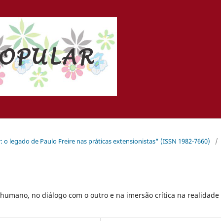
: o legado de Paulo Freire nas práticas extensionistas" (ISSN 1982-7660)
/
 humano, no diálogo com o outro e na imersão crítica na realidade