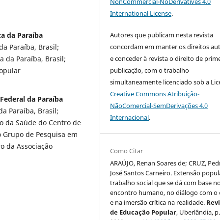
NonCommercial-NoDerivatives 4.0
International License
.
Autores que publicam nesta revista
ca da Paraíba
concordam em manter os direitos aut
a Paraíba, Brasil;
e conceder à revista o direito de prim
a da Paraíba, Brasil;
publicação, com o trabalho
opular
simultaneamente licenciado sob a Li
Creative Commons Atribuição-
 Federal da Paraíba
NãoComercial-SemDerivações 4.0
a Paraíba, Brasil;
Internacional
.
o da Saúde do Centro de
do Grupo de Pesquisa em
o da Associação
Como Citar
ARAÚJO, Renan Soares de; CRUZ, Ped
José Santos Carneiro. Extensão popul
trabalho social que se dá com base n
encontro humano, no diálogo com o 
e na imersão crítica na realidade.
Revi
de Educação Popular
, Uberlândia, p.