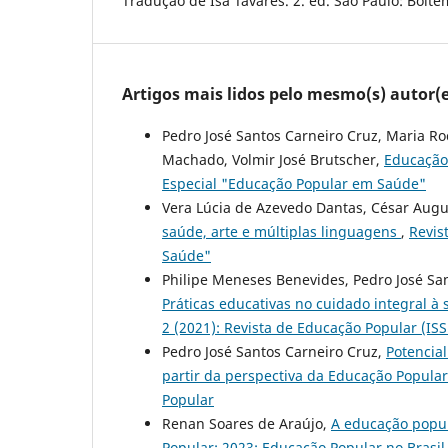
Tradução de Isa Tavares. 2. ed. São Paulo: Boite
Artigos mais lidos pelo mesmo(s) autor(e
Pedro José Santos Carneiro Cruz, Maria Roc
Machado, Volmir José Brutscher,
Educação
Especial "Educação Popular em Saúde"
Vera Lúcia de Azevedo Dantas, César Augu
saúde, arte e múltiplas linguagens
,
Revis
Saúde"
Philipe Meneses Benevides, Pedro José San
Práticas educativas no cuidado integral 
2 (2021): Revista de Educação Popular (IS
Pedro José Santos Carneiro Cruz,
Potencial
partir da perspectiva da Educação Popula
Popular
Renan Soares de Araújo,
A educação popul
Popular: 2023: Educação Popular no Brasil 