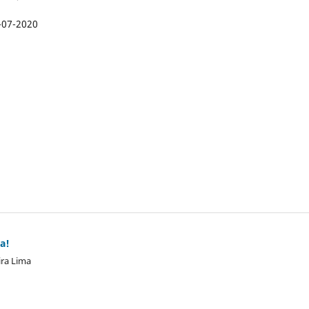
-07-2020
a!
ira Lima