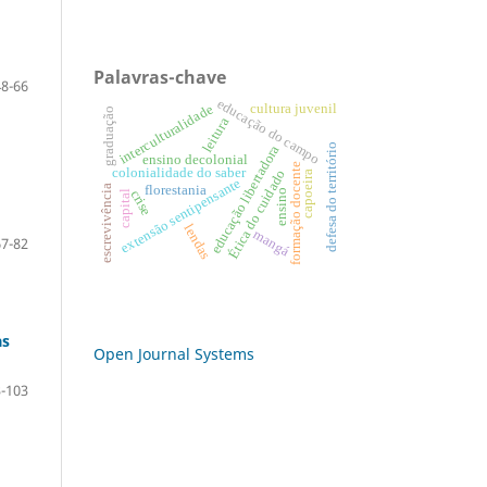
Palavras-chave
48-66
educação do campo
cultura juvenil
interculturalidade
graduação
leitura
defesa do território
educação libertadora
ensino decolonial
formação docente
colonialidade do saber
Ética do cuidado
capoeira
extensão sentipensante
escrevivência
florestania
ensino
crise
capital
lendas
mangá
67-82
as
Open Journal Systems
-103