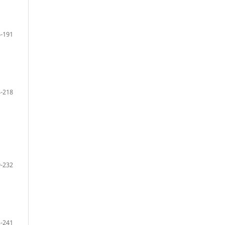
-191
-218
-232
-241