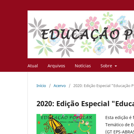
Atual
Arquivos
Notícias
Sobre
Início
/
Acervo
/
2020: Edição Especial "Educação 
2020: Edição Especial "Edu
Esta edição é 
Temático de E
(GT EPS-ABRA