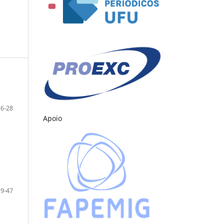
6-28
Apoio
29-47