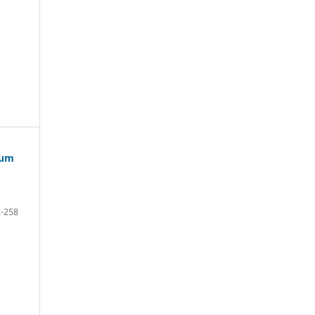
 um
-258