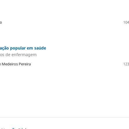
ão
104
cação popular em saúde
ssos de enfermagem
de Medeiros Pereira
123