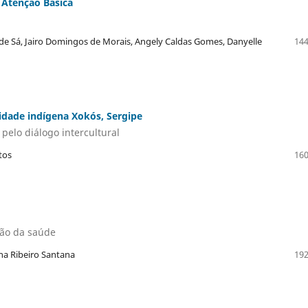
 Atenção Básica
de Sá, Jairo Domingos de Morais, Angely Caldas Gomes, Danyelle
144
dade indígena Xokós, Sergipe
elo diálogo intercultural
tos
160
ão da saúde
ana Ribeiro Santana
192