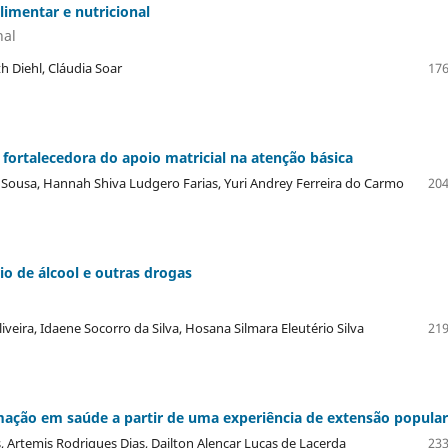
imentar e nutricional
nal
th Diehl, Cláudia Soar
176
ortalecedora do apoio matricial na atenção básica
a Sousa, Hannah Shiva Ludgero Farias, Yuri Andrey Ferreira do Carmo
204
io de álcool e outras drogas
veira, Idaene Socorro da Silva, Hosana Silmara Eleutério Silva
219
mação em saúde a partir de uma experiência de extensão popular
s, Artemis Rodrigues Dias, Dailton Alencar Lucas de Lacerda
233