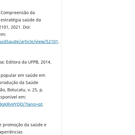
O. Compreensão da
estratégia saúde da
2101, 2021. Doi:
em:
CuidSaude/article/view/52101
.
oa: Editora da UFPB, 2014.
ão popular em saúde em
 produção da Saúde
o, Botucatu, v. 25, p.
isponível em:
T5BgKRvVYQD/?lang=pt
.
 de promoção da saúde e
experiências