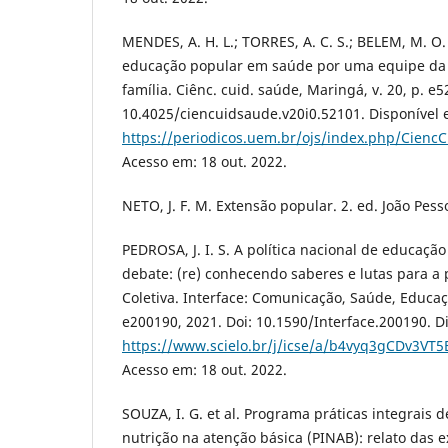
MENDES, A. H. L.; TORRES, A. C. S.; BELEM, M. 
educação popular em saúde por uma equipe da 
família. Ciênc. cuid. saúde, Maringá, v. 20, p. e5
10.4025/ciencuidsaude.v20i0.52101. Disponível 
https://periodicos.uem.br/ojs/index.php/Cienc
Acesso em: 18 out. 2022.
NETO, J. F. M. Extensão popular. 2. ed. João Pess
PEDROSA, J. I. S. A política nacional de educaç
debate: (re) conhecendo saberes e lutas para a
Coletiva. Interface: Comunicação, Saúde, Educaçã
e200190, 2021. Doi: 10.1590/Interface.200190. D
https://www.scielo.br/j/icse/a/b4vyq3gCDv3V
Acesso em: 18 out. 2022.
SOUZA, I. G. et al. Programa práticas integrais
nutrição na atenção básica (PINAB): relato das 