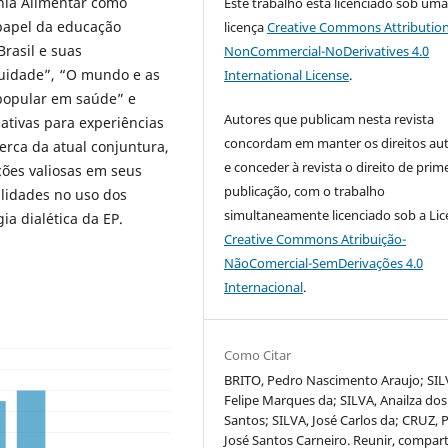
nia Alimentar como
Este trabalho está licenciado sob um
papel da educação
licença
Creative Commons Attribution
rasil e suas
NonCommercial-NoDerivatives 4.0
quidade”, “O mundo e as
International License
.
popular em saúde” e
Autores que publicam nesta revista
ativas para experiências
concordam em manter os direitos aut
erca da atual conjuntura,
e conceder à revista o direito de prim
ções valiosas em seus
publicação, com o trabalho
lidades no uso dos
simultaneamente licenciado sob a Li
ia dialética da EP.
Creative Commons Atribuição-
NãoComercial-SemDerivações 4.0
Internacional
.
Como Citar
BRITO, Pedro Nascimento Araujo; SIL
Felipe Marques da; SILVA, Anailza dos
Santos; SILVA, José Carlos da; CRUZ, 
José Santos Carneiro. Reunir, compart