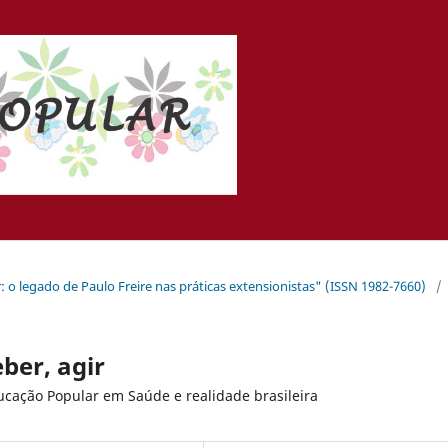
: o legado de Paulo Freire nas práticas extensionistas" (ISSN 1982-7660)
/
ber, agir
ucação Popular em Saúde e realidade brasileira