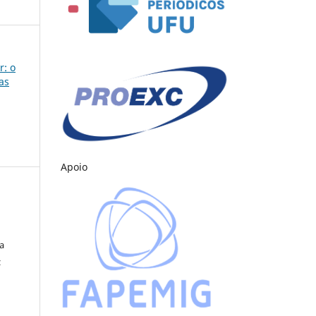
r: o
as
Apoio
o
da
z