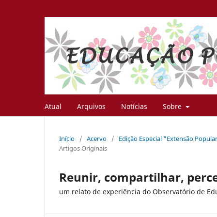
Atual
Arquivos
Notícias
Sobre
Início
/
Acervo
/
Edição Especial "Extensão Popular
Artigos Originais
Reunir, compartilhar, perce
um relato de experiência do Observatório de Ed