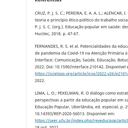
CRUZ, P. J. S. C.; PEREIRA, E. A. A. L.; ALENCAR, 
teoria e princípio ético-político do trabalho soc
P. J. S. C. (org.). Educação popular em saúde: de
Hucitec, 2018. p. 47-67.
FERNANDES, R. S. et al. Potencialidades da ed
de pandemia da Covid-19 na Atenção Primária à 
Interface: Comunicação, Saúde, Educação, Botuca
2022. Doi: 10.1590/interface.210142. Disponível
https://scielosp.org/article/icse/2022.v26/e2101
2022.
LIMA, L. O.; PEKELMAN, R. O diálogo como estrat
perspectivas a partir da educação popular em s
Educação Popular, Uberlândia, ed. especial, p. 2
10.14393/REP-2020-56013. Disponível em:
https://seer.ufu.br/index.php/reveducpop/artic
18 out. 2022.