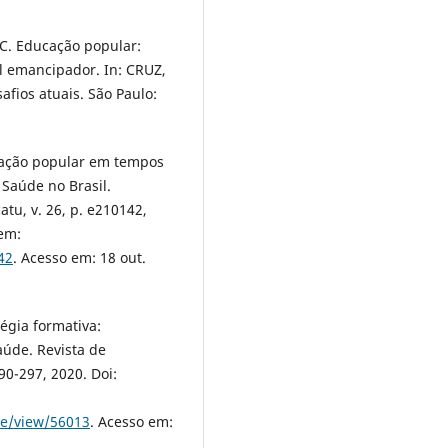
I. C. Educação popular:
ial emancipador. In: CRUZ,
safios atuais. São Paulo:
ucação popular em tempos
Saúde no Brasil.
tu, v. 26, p. e210142,
 em:
42
. Acesso em: 18 out.
égia formativa:
aúde. Revista de
90-297, 2020. Doi:
le/view/56013
. Acesso em: