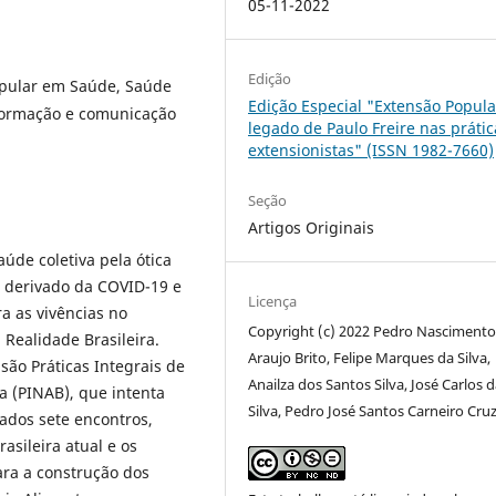
05-11-2022
Edição
opular em Saúde, Saúde
Edição Especial "Extensão Popula
nformação e comunicação
legado de Paulo Freire nas prátic
extensionistas" (ISSN 1982-7660)
Seção
Artigos Originais
de coletiva pela ótica
o derivado da COVID-19 e
Licença
a as vivências no
Copyright (c) 2022 Pedro Nasciment
Realidade Brasileira.
Araujo Brito, Felipe Marques da Silva,
são Práticas Integrais de
Anailza dos Santos Silva, José Carlos 
a (PINAB), que intenta
Silva, Pedro José Santos Carneiro Cru
zados sete encontros,
sileira atual e os
ara a construção dos