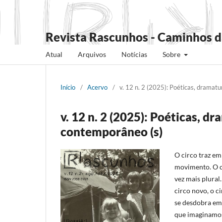
Revista Rascunhos - Caminhos d
Atual
Arquivos
Notícias
Sobre
Início
/
Acervo
/
v. 12 n. 2 (2025): Poéticas, dramatu
v. 12 n. 2 (2025): Poéticas, d
contemporâneo (s)
O circo traz em 
movimento. O c
vez mais plural
circo novo, o c
se desdobra em 
que imaginamos