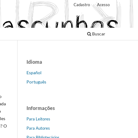
Cadastro
Acesso
Buscar
Idioma
Español
Português
o
ada
Informações
o
les
Para Leitores
l? O
Para Autores
Para Bibliotecários