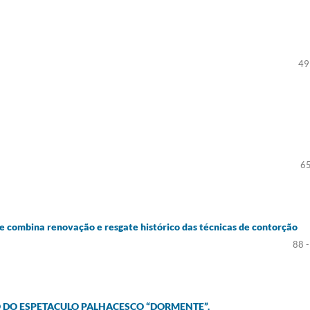
49
65
ue combina
renovação e resgate histórico das técnicas de contorção
88 
O DO ESPETACULO PALHACESCO “DORMENTE”.