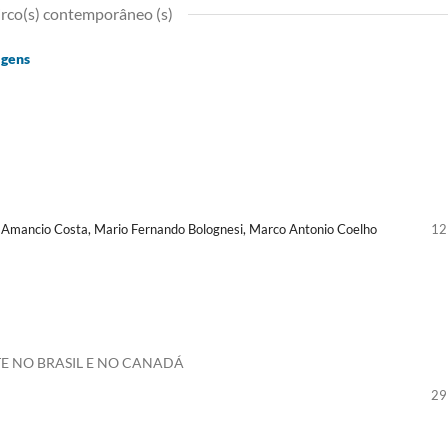
irco(s) contemporâneo (s)
agens
io Amancio Costa, Mario Fernando Bolognesi, Marco Antonio Coelho
12
E NO BRASIL E NO CANADÁ
29