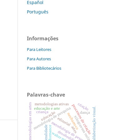
Español
Português
Informações
Para Leitores
Para Autores
Para Bibliotecários
Palavras-chave
criação
metodologias ativas
metodologias em artes
processos de criação
metodologia de pesquisa
alfabetização visual.
educação e arte
criança
educação
dança
neobarroco
xilogravura online
editorial
metodologia de pesquisa
ancestralidade
performance
artes
desobediência
walter mignolo