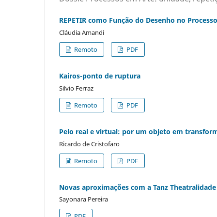
REPETIR como Função do Desenho no Processo C
Cláudia Amandi
Remoto
PDF
Kairos-ponto de ruptura
Silvio Ferraz
Remoto
PDF
Pelo real e virtual: por um objeto em transfo
Ricardo de Cristofaro
Remoto
PDF
Novas aproximações com a Tanz Theatralidade
Sayonara Pereira
PDF