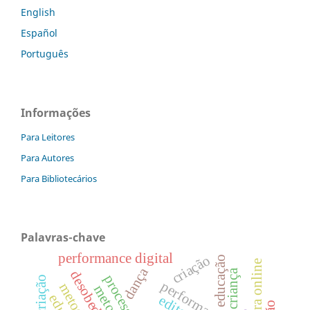
English
Español
Português
Informações
Para Leitores
Para Autores
Para Bibliotecários
Palavras-chave
performance digital
criação
educação
dança
criança
desobediência
performance