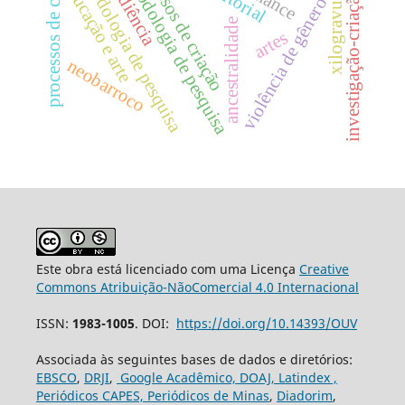
xilogravura online
processos de criação
processos de criação
metodologia de pesquisa
metodologia de pesquisa
educação e arte
editorial
investigação-criação
violência de gênero
ancestralidade
artes
neobarroco
Este obra está licenciado com uma Licença
Creative
Commons Atribuição-NãoComercial 4.0 Internacional
ISSN:
1983-1005
. DOI:
https://doi.org/10.14393/OUV
Associada às seguintes bases de dados e diretórios:
EBSCO
,
DRJI
,
Google Acadêmico,
DOAJ,
Latindex ,
Periódicos CAPES,
Periódicos de Minas
,
Diadorim
,