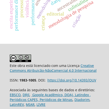
escrita experimental
performance digital
ancestralidade
colinialidade
dança
artes
metodologia de pesquisa
performance
editorial
criação
criança
Este obra está licenciado com uma Licença
Creative
Commons Atribuição-NãoComercial 4.0 Internacional
ISSN:
1983-1005
. DOI:
https://doi.org/10.14393/OUV
Associada às seguintes bases de dados e diretórios:
EBSCO
,
DRJI
,
Google Acadêmico,
DOAJ,
Latindex ,
Periódicos CAPES,
Periódicos de Minas
,
Diadorim
,
LatinREV
,
MIAR
,
LIVRE