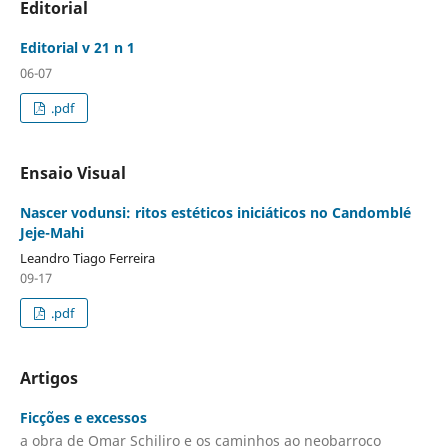
Editorial
Editorial v 21 n 1
06-07
.pdf
Ensaio Visual
Nascer vodunsi: ritos estéticos iniciáticos no Candomblé
Jeje-Mahi
Leandro Tiago Ferreira
09-17
.pdf
Artigos
Ficções e excessos
a obra de Omar Schiliro e os caminhos ao neobarroco