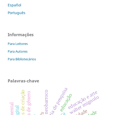
Español
Português
Informações
Para Leitores
Para Autores
Para Bibliotecários
Palavras-chave
metodologia de pesquisa
educação e arte
processos de criação
neobarroco
violência de gênero
educação
walter mignolo