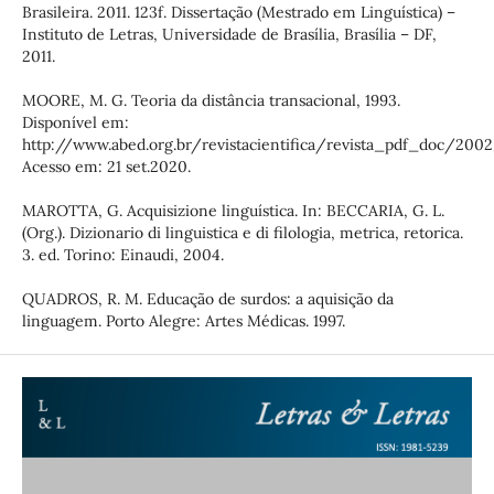
Brasileira. 2011. 123f. Dissertação (Mestrado em Linguística) –
Instituto de Letras, Universidade de Brasília, Brasília – DF,
2011.
MOORE, M. G. Teoria da distância transacional, 1993.
Disponível em:
http://www.abed.org.br/revistacientifica/revista_pdf_doc/200
Acesso em: 21 set.2020.
MAROTTA, G. Acquisizione linguística. In: BECCARIA, G. L.
(Org.). Dizionario di linguistica e di filologia, metrica, retorica.
3. ed. Torino: Einaudi, 2004.
QUADROS, R. M. Educação de surdos: a aquisição da
linguagem. Porto Alegre: Artes Médicas. 1997.