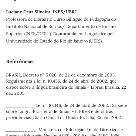
Luciane Cruz Silveira, INES/UERJ
Professora de Libras no Curso Bilíngue de Pedagogia do
Instituto Nacional de Surdos/ Departamento de Ensino
Superior (INES/DESU). Doutoranda em Linguística pela
Universidade do Estado do Rio de Janeiro (UERJ).
Referências
BRASIL. Decreto nº 5.626, de 22 de dezembro de 2005.
Regulamenta a lei n. 10.436, de 24 de abril de 2002, que
dispõe sobre a língua brasileira de Sinais – Libras. Brasília, 22
dez 2005.
_________. Lei n° 10.346, de 24 de abril de 2002. Dispõe e
sobre Língua Brasileira de Sinais – LIBRAS e de outras
providências. Diário Oficial da União. Brasília, 25 abr. 2002.
__________. Ministério da Educação. Lei de Diretrizes e
Bases da Educação Nacional 9394/96. Brasília: MEC, 1996 –