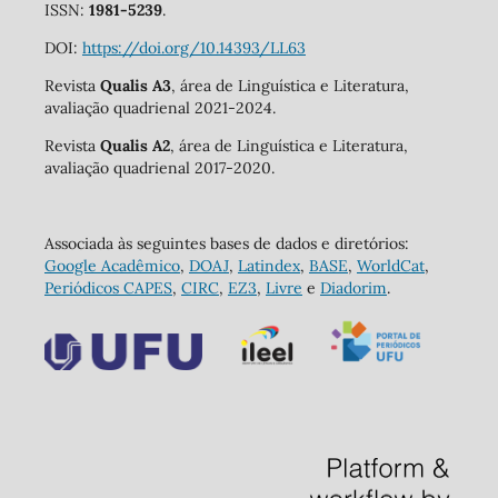
ISSN:
1981-5239
.
DOI:
https://doi.org/10.14393/LL63
Revista
Qualis A3
, área de Linguística e Literatura,
avaliação quadrienal 2021-2024.
Revista
Qualis A2
, área de Linguística e Literatura,
avaliação quadrienal 2017-2020.
Associada às seguintes bases de dados e diretórios:
Google Acadêmico
,
DOAJ
,
Latindex
,
BASE
,
WorldCat
,
Periódicos CAPES
,
CIRC
,
EZ3
,
Livre
e
Diadorim
.