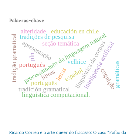
Palavras-chave
alteridade
educación en chile
processamento de linguagem natural
tradições de pesquisa
tradição gramatical
apresentação
linguística de corpus
seção temática
inteligência artificial
pln
velhice
gramáticas
portugués
letras
español
cognição
libras
português
tradición gramatical
linguística computacional.
Ricardo Correa e a arte queer do fracasso: O caso “Fofão da