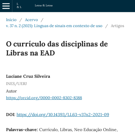
Início
/
Acervo
/
v. 37 n. 2 (2021): Línguas de sinais em contexto de uso
/
Artigos
O currículo das disciplinas de
Libras na EAD
Luciane Cruz Silveira
INES/UERJ
Autor
https://orcid.org/0000-0002-8302-8388
DOI:
https://doi.org/10.14393/LL63-v37n2-2021-09
Palavras-chave:
Currículo, Libras, Neo Educação Online,