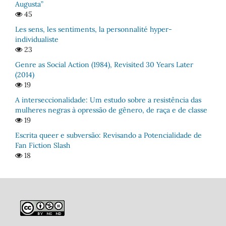
Augusta”
45
Les sens, les sentiments, la personnalité hyper-
individualiste
23
Genre as Social Action (1984), Revisited 30 Years Later
(2014)
19
A interseccionalidade: Um estudo sobre a resistência das
mulheres negras à opressão de gênero, de raça e de classe
19
Escrita queer e subversão: Revisando a Potencialidade de
Fan Fiction Slash
18