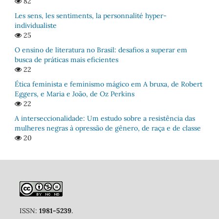
82
Les sens, les sentiments, la personnalité hyper-
individualiste
25
O ensino de literatura no Brasil: desafios a superar em
busca de práticas mais eficientes
22
Ética feminista e feminismo mágico em A bruxa, de Robert
Eggers, e Maria e João, de Oz Perkins
22
A interseccionalidade: Um estudo sobre a resistência das
mulheres negras à opressão de gênero, de raça e de classe
20
ISSN:
1981-5239
.