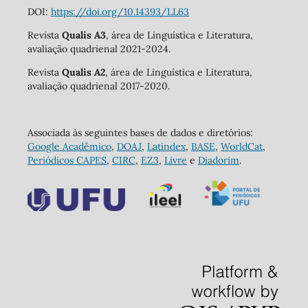
DOI:
https://doi.org/10.14393/LL63
Revista
Qualis A3
, área de Linguística e Literatura,
avaliação quadrienal 2021-2024.
Revista
Qualis A2
, área de Linguística e Literatura,
avaliação quadrienal 2017-2020.
Associada às seguintes bases de dados e diretórios:
Google Acadêmico
,
DOAJ
,
Latindex
,
BASE
,
WorldCat
,
Periódicos CAPES
,
CIRC
,
EZ3
,
Livre
e
Diadorim
.