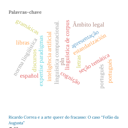
Palavras-chave
gramáticas
linguística de corpus
linguística computacional.
Âmbito legal
apresentação
inteligência artificial
estandarización
expertise paradigmas
norma lingüística
libras
discursos
seção temática
letras
pln
portugués
português
cognição
español
Ricardo Correa e a arte queer do fracasso: O caso “Fofão da
Augusta”