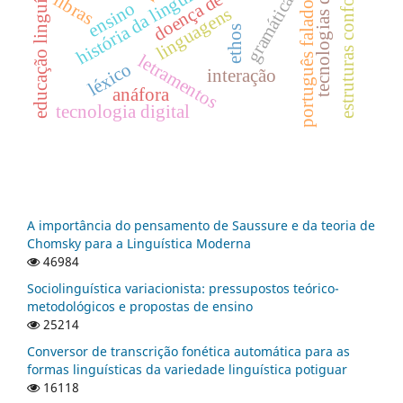
estruturas conformativas
tecnologias digitais
educação linguística
história da linguística
libras
gramática
ensino
português falado
linguagens
ethos
letramentos
léxico
interação
anáfora
tecnologia digital
A importância do pensamento de Saussure e da teoria de
Chomsky para a Linguística Moderna
46984
Sociolinguística variacionista: pressupostos teórico-
metodológicos e propostas de ensino
25214
Conversor de transcrição fonética automática para as
formas linguísticas da variedade linguística potiguar
16118