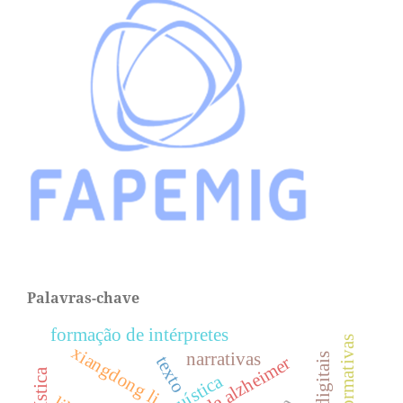
Palavras-chave
formação de intérpretes
xiangdong li
narrativas
doença de alzheimer
texto