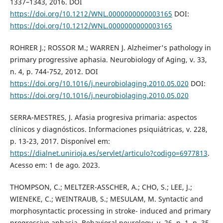
1337–1343, 2016. DOI
https://doi.org/10.1212/WNL.0000000000003165
DOI:
https://doi.org/10.1212/WNL.0000000000003165
ROHRER J.; ROSSOR M.; WARREN J. Alzheimer's pathology in
primary progressive aphasia. Neurobiology of Aging, v. 33,
n. 4, p. 744-752, 2012. DOI
https://doi.org/10.1016/j.neurobiolaging.2010.05.020
DOI:
https://doi.org/10.1016/j.neurobiolaging.2010.05.020
SERRA-MESTRES, J. Afasia progresiva primaria: aspectos
clínicos y diagnósticos. Informaciones psiquiátricas, v. 228,
p. 13-23, 2017. Disponível em:
https://dialnet.unirioja.es/servlet/articulo?codigo=6977813
.
Acesso em: 1 de ago. 2023.
THOMPSON, C.; MELTZER-ASSCHER, A.; CHO, S.; LEE, J.;
WIENEKE, C.; WEINTRAUB, S.; MESULAM, M. Syntactic and
morphosyntactic processing in stroke- induced and primary
progressive aphasia. Behavioral neurology, v. 26, n. 1, p. 35-