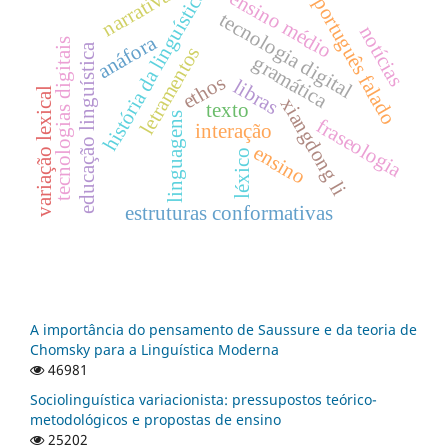
narrativas
história da linguística
ensino médio
português falado
tecnologia digital
notícias
anáfora
tecnologias digitais
educação linguística
letramentos
gramática
ethos
libras
variação lexical
xiangdong li
texto
linguagens
fraseologia
interação
ensino
léxico
estruturas conformativas
A importância do pensamento de Saussure e da teoria de
Chomsky para a Linguística Moderna
46981
Sociolinguística variacionista: pressupostos teórico-
metodológicos e propostas de ensino
25202