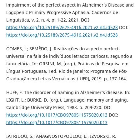
impairment of the perfect aspect in Alzheimer’s Disease and
Logopenic Primary Progressive Aphasia. Cadernos de
Linguística, v. 2, n. 4, p. 1-22, 2021. DOI
https://doi.org/10.25189/2675-4916.2021.v2.n4.id528
DOI:
https://doi.org/10.25189/2675-4916.2021.v2.n4.id528
GOMES, J.; SEMÊDO, J. Realizações do aspecto perfect
universal na fala de indivíduos letrados cariocas, segundo a
faixa etária. In: ORSINI, M. (org.). Práticas de Pesquisa em
Língua Portuguesa. 1ed. Rio de Janeiro: Programa de Pós-
Graduação em Letras Vernáculas / UFRJ, 2019. p. 137-164.
HUFF, F. The disorder of naming in Alzheimer’s disease. In:
LIGHT, L.; BURKE, D. (org.). Language, memory and aging.
Cambridge University Press, 1988. p. 209-220. DOI
https://doi.org/10.1017/CBO9780511575020.013
DOI:
https://doi.org/10.1017/CBO9780511575020.013
IATRIDOU, S.; ANAGNOSTOPOULOU; E., IZVORSKI, R.