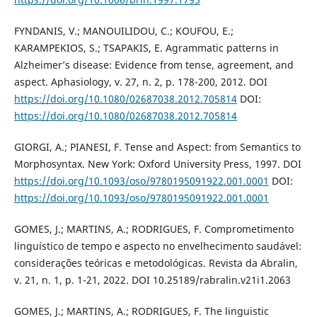
FYNDANIS, V.; MANOUILIDOU, C.; KOUFOU, E.;
KARAMPEKIOS, S.; TSAPAKIS, E. Agrammatic patterns in
Alzheimer’s disease: Evidence from tense, agreement, and
aspect. Aphasiology, v. 27, n. 2, p. 178-200, 2012. DOI
https://doi.org/10.1080/02687038.2012.705814
DOI:
https://doi.org/10.1080/02687038.2012.705814
GIORGI, A.; PIANESI, F. Tense and Aspect: from Semantics to
Morphosyntax. New York: Oxford University Press, 1997. DOI
https://doi.org/10.1093/oso/9780195091922.001.0001
DOI:
https://doi.org/10.1093/oso/9780195091922.001.0001
GOMES, J.; MARTINS, A.; RODRIGUES, F. Comprometimento
linguístico de tempo e aspecto no envelhecimento saudável:
considerações teóricas e metodológicas. Revista da Abralin,
v. 21, n. 1, p. 1-21, 2022. DOI 10.25189/rabralin.v21i1.2063
GOMES, J.; MARTINS, A.; RODRIGUES, F. The linguistic