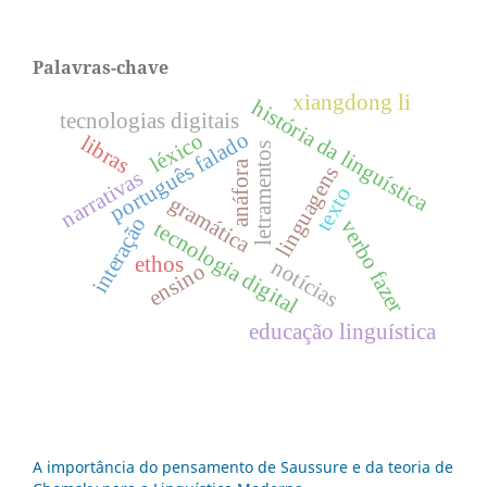
Palavras-chave
xiangdong li
história da linguística
tecnologias digitais
português falado
léxico
libras
letramentos
anáfora
linguagens
narrativas
texto
gramática
interação
verbo fazer
tecnologia digital
ethos
notícias
ensino
educação linguística
A importância do pensamento de Saussure e da teoria de