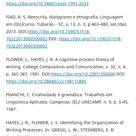
https://doi.org/10.3406/reper.1991.2033
FIAD, R. S. Reescrita, dialogismo e etnografia. Linguagem
em (Dis)curso. Tubarão – SC, v. 13, n. 3, p.463-480, set./dez.
2013. DOI
https://doi.org/10.1590/S1518-
76322013000300002
DOI:
https://doi.org/10.1590/S1518-
76322013000300002
FLOWER, L.; HAYES, J. R. A cognitive process theory of
writing. College Composition and Comunication, v. 32, n. 4,
p. 365-387, 1981. DOI
https://doi.org/10.2307/356600
DOI:
https://doi.org/10.58680/ccc198115885
FRANCHI, C. Criatividade e gramática. Trabalhos em
Linguística Aplicada. Campinas: IEL/ UNICAMP, n. 9, p. 5-45,
1987.
HAYES, J. R.; FLOWER, L. S. Identifying the Organization of
Writing Processes. In: GREGG, L. W.; STEINBERG, E. R.