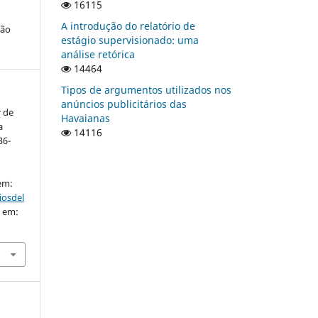
16115
A introdução do relatório de
ção
estágio supervisionado: uma
análise retórica
14464
Tipos de argumentos utilizados nos
anúncios publicitários das
r de
Havaianas
a
14116
36-
 em:
iosdel
o em: