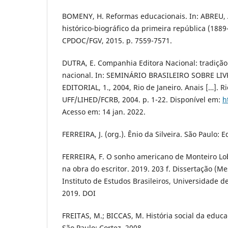
BOMENY, H. Reformas educacionais. In: ABREU, A.
histórico-biográfico da primeira república (1889-
CPDOC/FGV, 2015. p. 7559-7571.
DUTRA, E. Companhia Editora Nacional: tradição 
nacional. In: SEMINÁRIO BRASILEIRO SOBRE LI
EDITORIAL, 1., 2004, Rio de Janeiro. Anais […]. Ri
UFF/LIHED/FCRB, 2004. p. 1-22. Disponível em:
h
Acesso em: 14 jan. 2022.
FERREIRA, J. (org.). Ênio da Silveira. São Paulo:
FERREIRA, F. O sonho americano de Monteiro Lob
na obra do escritor. 2019. 203 f. Dissertação (Me
Instituto de Estudos Brasileiros, Universidade d
2019. DOI
FREITAS, M.; BICCAS, M. História social da educa
São Paulo: Cortez, 2008.