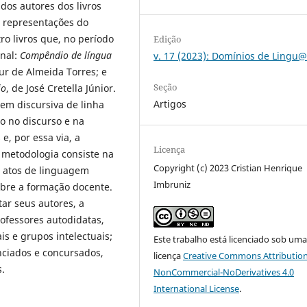
dos autores dos livros
is representações do
o livros que, no período
Edição
onal:
Compêndio de língua
v. 17 (2023): Domínios de Ling
tur de Almeida Torres; e
Seção
io
, de José Cretella Júnior.
Artigos
em discursiva de linha
o no discurso e na
 e, por essa via, a
Licença
 metodologia consiste na
Copyright (c) 2023 Cristian Henrique
s atos de linguagem
Imbruniz
obre a formação docente.
ar seus autores, a
ofessores autodidatas,
is e grupos intelectuais;
Este trabalho está licenciado sob um
nciados e concursados,
licença
Creative Commons Attribution
s.
NonCommercial-NoDerivatives 4.0
International License
.