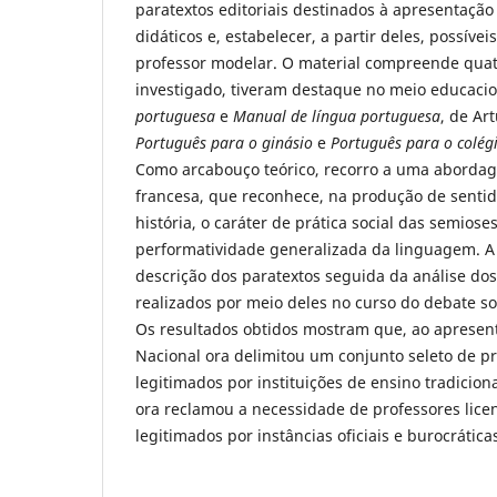
paratextos editoriais destinados à apresentação 
didáticos e, estabelecer, a partir deles, possíve
professor modelar. O material compreende quatr
investigado, tiveram destaque no meio educaci
portuguesa
e
Manual de língua portuguesa
, de Ar
Português para o ginásio
e
Português para o colég
Como arcabouço teórico, recorro a uma abordag
francesa, que reconhece, na produção de sentid
história, o caráter de prática social das semioses
performatividade generalizada da linguagem. A
descrição dos paratextos seguida da análise do
realizados por meio deles no curso do debate s
Os resultados obtidos mostram que, ao apresent
Nacional ora delimitou um conjunto seleto de pr
legitimados por instituições de ensino tradiciona
ora reclamou a necessidade de professores lice
legitimados por instâncias oficiais e burocrática