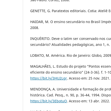
GENETTE, G. Paratextos editoriais. Cotia: Ateliê E
HAIDAR, M. O ensino secundário no Brasil Impér
2008.
INQUÉRITO. Deve o latim ser conservado nos cur
secundário? Atualidades pedagógicas, ano 1, n. 1
LOBATO, M. América. Rio de Janeiro: Globo, 2009
MAGALHÃES, L. Estudo do projeto “Pontos essen
eficiente do ensino secundário” (24-3-36). f. 1-1
https://bit.ly/3HU2Lgr
. Acesso em: 25 nov. 2021.
MENDONÇA, A. Universidade e formação de prof
histórica. Cad. Pesq., n. 90, p. 36-44, 1994. Disp
https://bit.ly/3EbotuO
. Acesso em: 13 abr. 2022.