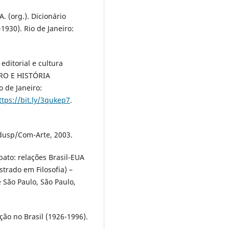
 (org.). Dicionário
1930). Rio de Janeiro:
editorial e cultura
VRO E HISTÓRIA
o de Janeiro:
ttps://bit.ly/3qukep7
.
 Edusp/Com-Arte, 2003.
ato: relações Brasil-EUA
strado em Filosofia) –
e São Paulo, São Paulo,
ção no Brasil (1926-1996).