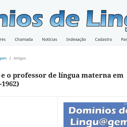
res
Chamada
Notícias
Indexação
Cadastro
Pa
@gem
/
Artigos
s e o professor de língua materna em
-1962)