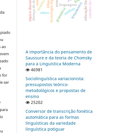
educação linguística
doença de alzheimer
tópico discursivo
tecnologia digital
texto
libras
letramentos
linguagens
anáfora
gramática
 da
ethos
opiado
ou
s ao
A importância do pensamento de
devem
Saussure e da teoria de Chomsky
usado
para a Linguística Moderna
a
46981
 for
Sociolinguística variacionista:
e ser
pressupostos teórico-
metodológicos e propostas de
ensino
25202
r
 para
Conversor de transcrição fonética
do
automática para as formas
linguísticas da variedade
linguística potiguar
ou