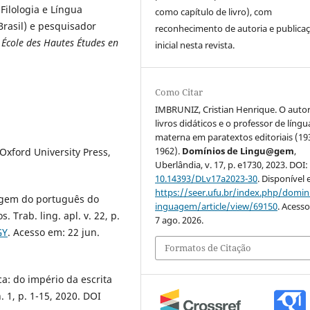
ilologia e Língua
como capítulo de livro), com
rasil) e pesquisador
reconhecimento de autoria e publica
a
École des Hautes Études en
inicial nesta revista.
Como Citar
IMBRUNIZ, Cristian Henrique. O auto
livros didáticos e o professor de língu
materna em paratextos editoriais (19
1962).
Domínios de Lingu@gem
,
Oxford University Press,
Uberlândia, v. 17, p. e1730, 2023. DOI:
10.14393/DLv17a2023-30
. Disponível
https://seer.ufu.br/index.php/domin
agem do português do
inguagem/article/view/69150
. Acess
. Trab. ling. apl. v. 22, p.
7 ago. 2026.
GY
. Acesso em: 22 jun.
Formatos de Citação
a: do império da escrita
 1, p. 1-15, 2020. DOI