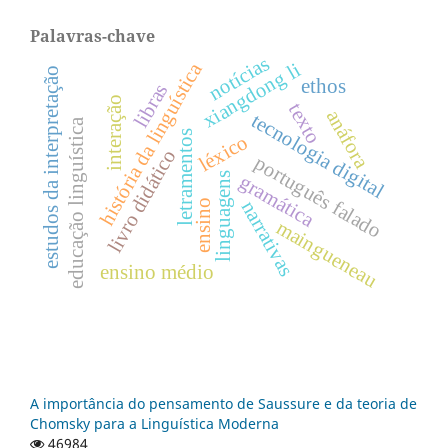
Palavras-chave
notícias
xiangdong li
história da linguística
estudos da interpretação
ethos
libras
interação
texto
anáfora
tecnologia digital
educação linguística
letramentos
léxico
livro didático
português falado
linguagens
gramática
narrativas
ensino
maingueneau
ensino médio
A importância do pensamento de Saussure e da teoria de
Chomsky para a Linguística Moderna
46984