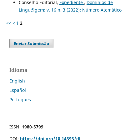
Conselho Editorial,
Expediente
,
Domínios de
Lingu@gem: v. 16 n. 3 (2022): Número Atemático
<<
<
1
2
Enviar Submissão
Idioma
English
Español
Português
ISSN:
1980-5799
DOI:
https://doi.org/10.14393/dl