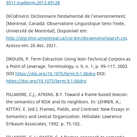
9511.tradterm.2013.69128
DiCoEnviro: Dictionnaire fondamental de l’environnement.
[Montreal, Canadá: Observatoire Linguistique Sens-Texte,
Université de Montréal]. Disponível em:
http://olst.ling.umontreal.ca/cgi-bin/dicoenviro/search.cgi
.
Acesso em: 26 dez. 2021.
DROUIN, P. Term Extraction Using Non-Technical Corpora as
a Point of Leverage. Terminology, v. 9, n. 1, p. 99–117, 2003.
DOI
https://doi.org/10.1075/term.9.1.06dro
DOI:
https://doi.org/10.1075/term.9.1.06dro
FILLMORE, C.J.; ATKINS, B.T. Toward a frame-based lexicon:
the semantics of RISK and its neighbors. In: LEHRER, A.;
KITTAY, E. (ed.). Frames, Fields, and Contrast: New Essays in
Semantics and Lexical Organization. Hillsdale: Lawrence
Erlbaum Associates, 1992. p. 75-102.