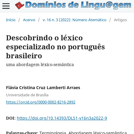
Início
/
Acervo
/
v. 16 n. 3 (2022): Número Atemático
/
Artigos
Descobrindo o léxico
especializado no português
brasileiro
uma abordagem léxico-semântica
Flávia Cristina Cruz Lamberti Arraes
Universidade de Brasília
https://orcid.org/0000-0002-8216-2892
DOI:
https://doi.org/10.14393/DL51-v16n3a2022-9
Palavras-chave:
Terminologia, Abordagem léxico-semântica,