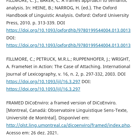
FILLMORE, C. J.; BAKER, C. A frames approach to semantic
analysis. In: HEINE, B.; NARROG, H. (ed.). The Oxford
Handbook of Linguistic Analysis. Oxford: Oxford University
Press, 2010. p. 313-339. DOI
https://doi.org/10.1093/oxfordhb/9780199544004.013.0013
DOI:
https://doi.org/10.1093/oxfordhb/9780199544004.013.0013
FILLMORE, C.; PETRUCK, M.R.L.; RUPPENHOFER, J.; WRIGHT,
A. FrameNet in Action: The Case of Attaching. International
Journal of Lexicography, v. 16, n. 2, p. 297-332, 2003. DOI
https://doi.org/10.1093/ijl/16.3.297
DOI:
https://doi.org/10.1093/ijl/16.3.297
FRAMED DiCoEnviro: a framed version of DiCoEnviro.
[Montreal, Canadá: Observatoire Linguistique Sens-Texte,
Université de Montréal]. Disponível em:
http://olst.ling.umontreal.ca/dicoenviro/framed/index.php
.
Acesso em: 26 dez. 2021.